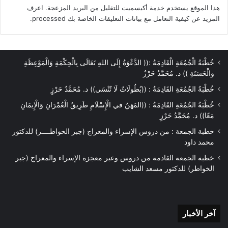
(حسن اختيار المسؤول).
هذا الموقع يستخدم خدمة أكيسميت للتقليل من البريد المزعجة.
اعرف
(أو من توكل إليه أمور العامة):
المزيد عن كيفية التعامل مع بيانات التعليقات الخاصة بك processed
.
-فيتم اختيار الشخص المناسب والأكفء
الذى يتولى المسئولية أو المنصب.
=المسئولية واجب ثقيل لا يقوم به إلا
خُطْبَةُ الْجُمُعَةِ الْقَادِمَةُ :(( الدَّعْوَةُ إِلَى اللهِ تَعَالَى بِالْحِكْمَةِ وَالْمَوْعِظَةِ
والْحَسَنَةِ )) د. مُحَمَّدُ حَرْزٌ
أعاظم الرجال أما الضعيف فلا مجال له في
خُطْبَةُ الجُمُعَةِ القَادِمَةُ : ((بُطُولَاتٌ لَا تُنْسَى)) د. مُحَمَّدُ حَرْزٍ
تحمل المسئولية حتى لو كان من أكابر
خُطْبَةُ الجُمُعَةِ القَادِمَةُ : ((المَهَنُ في الْإِسْلَامِ طَرِيقُ الْعُمْرَانِ وَالْإِيمَانِ
الأنقياء…
مَعًا)) د. مُحَمَّدُ حَرْزٍ
– وحين سأل أبو ذر رسول الله –صلى الله
خطبة الجمعة : من دروس الإسراء والمعراج (جبر الخواطــــر) للدكتور
عليه وسلم- أن يستخدمه في عمل من
محمد داود
أعمل الدولة
خطبة الجمعة القادمة من دروس وعبر معجزة الإسراء والمعراج (جبر
حذره الرسول -صلى الله عليه وسلم- من
الخواطر) للدكتور مسعد الشايب
ثقل الأمانة وعدم التمكن من القيام بها
فعن أبى ذر- رضى الله عنه- قال قلت يا
رسول الله ألا تستعملني؟
آخر
آخر الأخبار
الأخبار
قال: فضرب بيده على منكبي وقال: