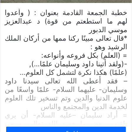
خطبة الجمعة القادمة بعنوان : ( وأعدوا
لهم ما استطعتم من قوة)
د عبدالعزيز
موسي الدبور
*قال تعالى مبينًا ركنا ممها من أركان الملك
الرشيد وهو :
= (العلم) بكل فروعه وأنواعه:
-(ولقد أتينا داود وسليمان علمًا…),
(علمًا) هكذا نكرة لتشمل كل العلوم…
– فقد أعطى الله تعالى سيدنا داود
وسليمان- عليهما السلام- علمًا واسعًا من
علوم الدنيا والدين وتم تسخير تلك العلوم
لخدمة الدين والمجتمع والناس
= أراد سليمان –عليه السلام- أن يري
بلقيس بعض ما خصه الله تعالى به من