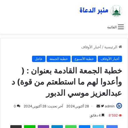
القائمة
الرئيسية
/
أخبار الأوقاف
أخبار الأوقاف
خطبة الأسبوع
خطبة الجمعة
عاجل
خطبة الجمعة القادمة بعنوان : (
وأعدوا لهم ما استطعتم من قوة) د
عبدالعزيز موسي الدبور
admin
ت
أ
28 أكتوبر,2024
آخر تحديث: 28 أكتوبر,2024
0
ا
ر
8٬592
4 دقائق
ب
س
فيسبوك
تويتر
ماسنجر
واتساب
تيلقرام
ڤايبر
لاين
مشاركة عبر البريد
ع
ل