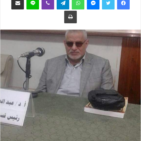
ع
ب
طباعة
ل
ر
ى
ي
ت
د
و
ا
ي
إ
ت
ل
ر
ك
ت
ر
و
ن
ي
ا