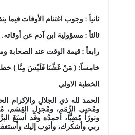
ثانياً : وجوب اغتنام الأوقات فيما ي
ثالثاً : مسؤولية ابن آدم عن أوقاته
.
رابعاً : قيمة الوقت عند الصحابة و
خامساً: ( مَنْ غَشَّنَا فَلَيْسَ مِنَّا
الخطبة الاولي
الحمد لله ذي الجلالِ والإكرام الحم
ومُحيِي الرِّمَم، ومُجزِلِ القِسَم، مُب
ونورًا مُضِيًّا، أحمدُه وقد أسبَغَ ا
ربي وأشكرك، وأتوب إليك وأستغفرك