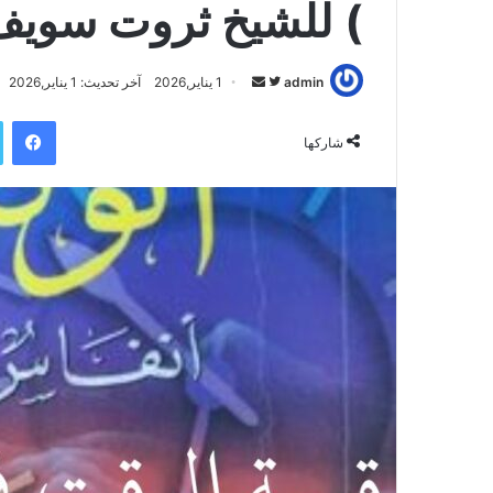
) للشيخ ثروت سويف
admin
ت
أ
1 يناير,2026
آخر تحديث: 1 يناير,2026
ا
ر
فيسبوك
ب
س
شاركها
ع
ل
ع
ب
ل
ر
ى
ي
ت
د
و
ا
ي
إ
ت
ل
ر
ك
ت
ر
و
ن