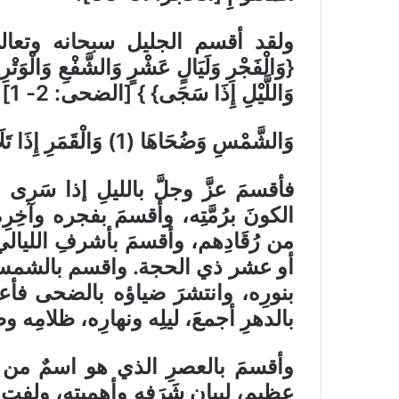
ولقد أقسم الجليل سبحانه وتعال
وَاللَّيْلِ إِذَا سَجَى} } [الضحى: 2- 1
]
وَالشَّمْسِ وَضُحَاهَا (1) وَالْقَمَرِ إِذَا تَلَاهَا (2) وَالنَّهَارِ إِذَا جَلَّاهَا (3) الشمس
فأقسمَ عزَّ وجلَّ بالليلِ إذا سَرى 
الكونَ برُمَّتِه، وأقسمَ بفجره وآخِ
من رُقَادِهم، وأقسمَ بأشرفِ الليا
أو عشر ذي الحجة. واقسم بالشمس وض
بنورِه، وانتشرَ ضياؤه بالضحى فأعا
بالدهرِ أجمعَ، ليلِه ونهارِه، ظلامِه وض
وأقسمَ بالعصرِ الذي هو اسمٌ من أس
عظيمٍ، لبيانِ شَرَفِه وأهميتِه، ولفتِ أ