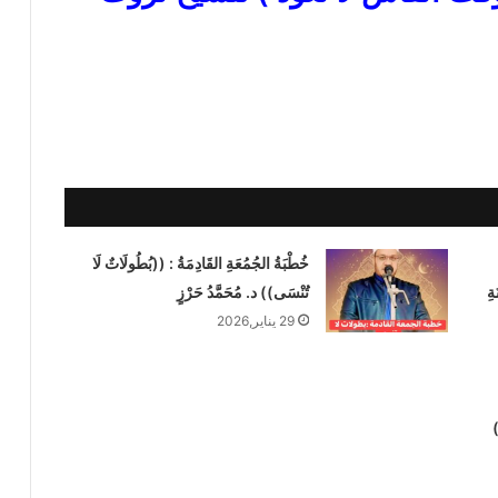
خُطْبَةُ الجُمُعَةِ القَادِمَةُ : ((بُطُولَاتٌ لَا
ةِ
تُنْسَى)) د. مُحَمَّدُ حَرْزٍ
29 يناير,2026
)