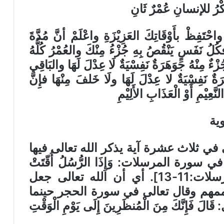
كْرُ للإنسانِ عُمْرٌ ثَانِ
واحْتَفِظْ بأَوْقَاتِكَ العَزِيْزَةِ واعْلَمْ أنَّ مُدَّةَ
كُلُ نَفَسٍ يَنْقُصُ بِهِ جُزْءُ مِنْكَ والعُمْرُ كُلُّهُ
زْءٌ مِنْهُ جَوَهَرَةٌ نَفِسْيَةٌ لَا عِدْلَ لَهَا والبَاقِي
رَةٌ نَفِسْيَةٌ لا عِدْلَ لَهَا ولَا خَلفَ مِنْهَا فإِنَّ
َّعِيْمِ أَوْ الْعَذَابِ الأَلِيْمِ
وية
في ثلاث عشرة آية يذكر الله تعالى فيها
رة المرسلات: وَإِذَا الرُّسُلُ أُقّتَتْ
لايّ يَوْمٍ أُجّلَتْ لِيَوْمِ الْفَصْلِ [المرسلات:11-13]. أي أن الله تعالى جعل
أممهم وقال تعالى في سورة الحجر حينما
نَّكَ مِنَ الْمُنظَرِينَ إِلَى يَوْمِ الْوَقْتِ