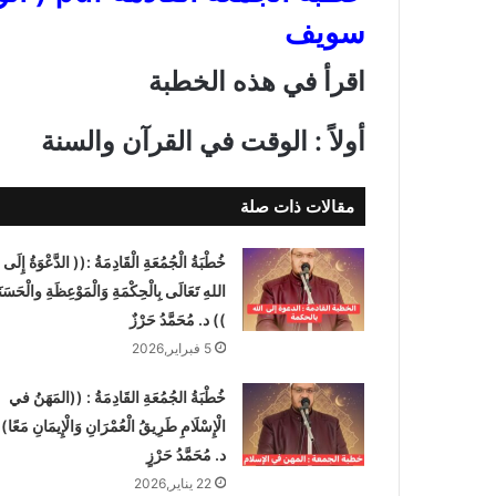
سويف
اقرأ في هذه الخطبة
أولاً : الوقت في القرآن والسنة
مقالات ذات صلة
خُطْبَةُ الْجُمُعَةِ الْقَادِمَةُ :(( الدَّعْوَةُ إِلَى
اللهِ تَعَالَى بِالْحِكْمَةِ وَالْمَوْعِظَةِ والْحَسَنَ
)) د. مُحَمَّدُ حَرْزٌ
5 فبراير,2026
خُطْبَةُ الجُمُعَةِ القَادِمَةُ : ((المَهَنُ في
الْإِسْلَامِ طَرِيقُ الْعُمْرَانِ وَالْإِيمَانِ مَعًا)
د. مُحَمَّدُ حَرْزٍ
22 يناير,2026