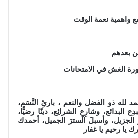
نفع واهمية نعمة الوقت
من بعدهم
 ) خطورة الغش في الامتحانات
د لله ذو الفضل والنعم ، بارئِ النَّسَم،
دِع البدائع، وشارِعِ الشرائِع، دينًا رضيًّا،
لبرَّ الجزيل، وأسبلَ السترَ الجميل، أحمدك
 يا رحيم يا غفار