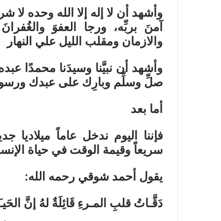
وأشهد أن لا إله إلا الله وحده لا ش
آمنَ بربِّه، ورجا العفوَ والغُفر
والازمان ومقلب الليل علي النهار
وأشهد أن نبيَّنا وسيدَنا محمدًا عب
صلِّ وسلِّم وبارِك على عبدك ورسو
أما بعد
فإننا اليوم ندخل عاماً ميلاديا جد
سريعاً وقيمة الوقت في حياة الإنس
يقول أحمد شوقي رحمه الله
:
دَقَّـاتُ قلبِ المـرءِ قَائِلَةٌ لهُ إنَّ الحَيـ