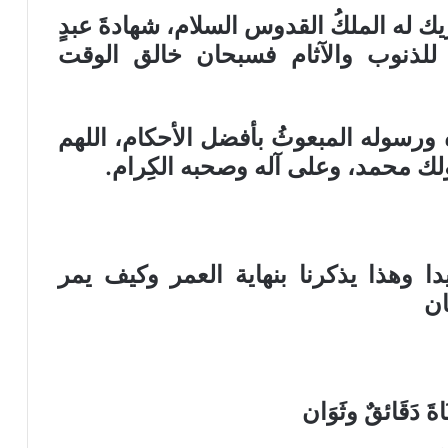
ريك له الملكُ القدوس السلام، شهادةَ عبدٍ
انَ للذنوب والآثام فسبحان خالق الوقت
ده ورسوله المبعوثُ بأفضل الأحكام، اللهم
لك محمد، وعلى آله وصحبه الكِرام
.
يدا وهذا يذكرنا بنهاية العمر وكيف يمر
ان
َاةَ دَقَائقٌ وثَوَان