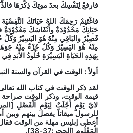
فارفعْ لِنَفْسِكَ بعدَ موتِكَ ذِكْرَهَا فالذِّ
فاغْتَنِمْ رَحِمَكَ اللهُ حَيَاتَكَ النَّفِسْيَةَ 
حَيَاتِكَ مَحْدُوْدَةٌ وأَنْفَاسَكَ مَعْدُوْدَةٌ ف
قَصِيْرٌ والبَاقِي مِنْهُ هُوَ اليَسِيْرُ وَكُلُ جُ
مِنْهُ هُوَ اليَسِيْرُ وَكُلُ جُزْءٌ مِنْهُ جَوَهَ
بِهَذِهِ الحَيَاةِ اليَسِيْرَةِ خُلُودُ الأَبَدِ فِي الن
أولاً : الوقت في القرآن والسنة النب
لقد ذكر الوقت في كتاب الله تعالى 
قيمة الوقت، وذكر الوقت صراحة في سو
للرسول ميقاتاً يفصل بينهم وبين 
أعطى إبليس مهلة من الوقت فقال: قَالَ فَإِ
الْمَعْلُومِ [الحجر:37-38]
.