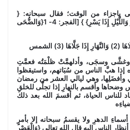
ى باجزاء من الوقت؛ فقال سبحانه: {
{وَالْفَجْرِ وَلَيَالٍ عَشْرٍ وَالشَّفْعِ وَالْوَتْرِ وَاللَّيْلِ إِذَا يَسْرِ} } [الفجر: 4- 1{وَالضُّحَى
وغشَّى وسجَى، وأدلهمَّتْ ظلْمَتُه فعمَّتِ
رِه إذا هبَّ الناس من سُبَاتهم، واستيقظوا
لي وأفضَلِها، وهي ليالي العشر من رمضان
حاها وأقسم بالنهارِ إذا تجلَّى للخلقِ
د للناس الحياة، ثم أقسمَ الله بعد ذلك
ياءِه
ماءِ الدهرِ ولا يقسمُ سبحانه إلا بأمرٍ
نظارِ الناس إليه قال الله تعالى {وَالْعَصْرِ