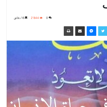
0
2٬844
16 دقائق
تويتر
ماسنجر
مشاركة عبر البريد
طباعة