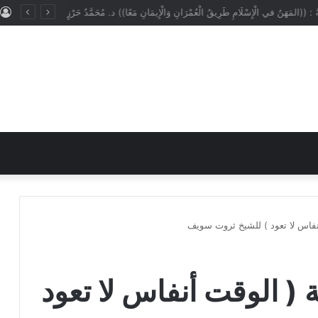
 : ((المَهَنُ في الْإِسْلَامِ طَرِيقُ الْعُمْرَانِ وَالْإِيمَانِ مَعًا)) د. مُحَمَّدُ حَرْزٍ
نفاس لا تعود ) للشيخ ثروت سويف
 ( الوقت أنفاس لا تعود