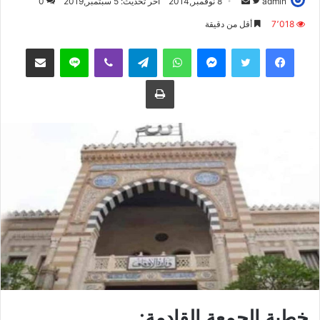
admin
ت
أ
8 نوفمبر,2014
آخر تحديث: 5 سبتمبر,2019
0
ا
ر
7٬018
أقل من دقيقة
ب
س
فيسبوك
تويتر
ماسنجر
واتساب
تيلقرام
ڤايبر
لاين
مشاركة عبر البريد
ع
ل
ع
ب
طباعة
ل
ر
ى
ي
ت
د
و
ا
ي
إ
ت
ل
ر
ك
ت
ر
و
ن
ي
ا
خطبة الجمعة القادمة: