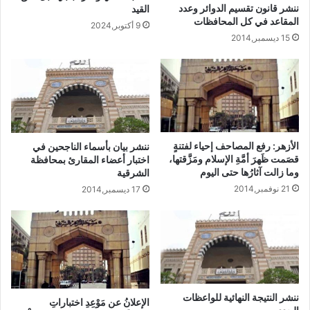
ننشر قانون تقسيم الدوائر وعدد
القيد
المقاعد في كل المحافظات
9 أكتوبر,2024
15 ديسمبر,2014
الأزهر: رفع المصاحف إحياء لفتنةٍ
ننشر بيان بأسماء الناجحين في
قصَمت ظَهرَ أمَّةِ الإسلام ومَزَّقتها،
اختبار أعضاء المقارئ بمحافظة
وما زالت آثارُها حتى اليوم
الشرقية
21 نوفمبر,2014
17 ديسمبر,2014
ننشر النتيجة النهائية للواعظات
الإعلانُ عن مَوْعِدِ اختباراتِ