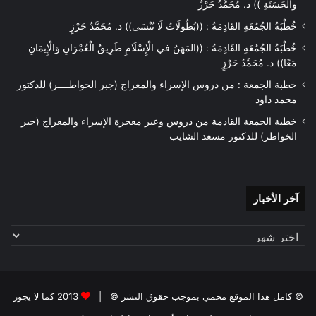
والْحَسَنَةِ )) د. مُحَمَّدُ حَرْزٌ
خُطْبَةُ الجُمُعَةِ القَادِمَةُ : ((بُطُولَاتٌ لَا تُنْسَى)) د. مُحَمَّدُ حَرْزٍ
خُطْبَةُ الجُمُعَةِ القَادِمَةُ : ((المَهَنُ في الْإِسْلَامِ طَرِيقُ الْعُمْرَانِ وَالْإِيمَانِ
مَعًا)) د. مُحَمَّدُ حَرْزٍ
خطبة الجمعة : من دروس الإسراء والمعراج (جبر الخواطــــر) للدكتور
محمد داود
خطبة الجمعة القادمة من دروس وعبر معجزة الإسراء والمعراج (جبر
الخواطر) للدكتور مسعد الشايب
آخر
آخر الأخبار
الأخبار
© كامل هذا الموقع محمي بموجب حقوق النشر © |
2013 كما لا يجوز