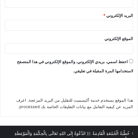
البريد الإلكتروني
*
الموقع الإلكتروني
احفظ اسمي، بريدي الإلكتروني، والموقع الإلكتروني في هذا المتصفح
لاستخدامها المرة المقبلة في تعليقي.
هذا الموقع يستخدم خدمة أكيسميت للتقليل من البريد المزعجة.
اعرف
المزيد عن كيفية التعامل مع بيانات التعليقات الخاصة بك processed
.
خُطْبَةُ الْجُمُعَةِ الْقَادِمَةُ :(( الدَّعْوَةُ إِلَى اللهِ تَعَالَى بِالْحِكْمَةِ وَالْمَوْعِظَةِ