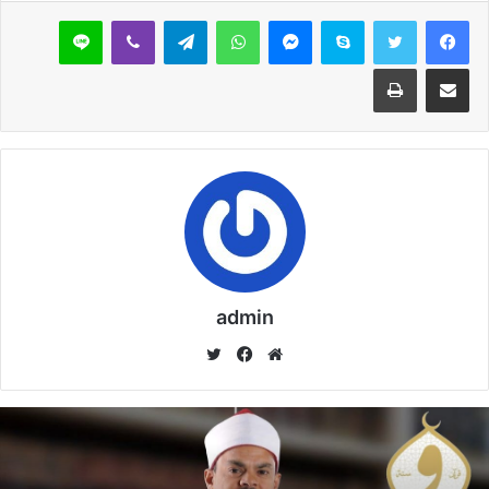
مقالات ذات صلة
سكايب
ماسنجر
واتساب
تيلقرام
ڤايبر
لاين
مشاركة عبر البريد
طباعة
خُطْبَةُ الْجُمُعَةِ الْقَادِمَةُ :(( الدَّعْوَةُ إِلَى اللهِ تَعَالَى
بِالْحِكْمَةِ وَالْمَوْعِظَةِ والْحَسَنَةِ )) د. مُحَمَّدُ حَرْزٌ
5 فبراير,2026
خُطْبَةُ الجُمُعَةِ القَادِمَةُ : ((بُطُولَاتٌ لَا تُنْسَى)) د. مُحَمَّدُ
حَرْزٍ
29 يناير,2026
خُطْبَةُ الجُمُعَةِ القَادِمَةُ : ((المَهَنُ في الْإِسْلَامِ طَرِيقُ
الْعُمْرَانِ وَالْإِيمَانِ مَعًا)) د. مُحَمَّدُ حَرْزٍ
admin
22 يناير,2026
موق
في
تويت
ع
سب
ر
الوي
وك
ب