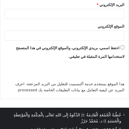
واصغوا إليّ بالآذان والأسماع فأقول وبالله
البريد الإلكتروني
*
التوفيق:ـ
==========================
الموقع الإلكتروني
=================
احفظ اسمي، بريدي الإلكتروني، والموقع الإلكتروني في هذا المتصفح
(1) ((ولادته (صلى الله عليه وسلم) يتيما،
لاستخدامها المرة المقبلة في تعليقي.
والحكمة في ذلك))
==========================
=================
هذا الموقع يستخدم خدمة أكيسميت للتقليل من البريد المزعجة.
اعرف
المزيد عن كيفية التعامل مع بيانات التعليقات الخاصة بك processed
.
ولد النبي (صلى الله عليه وسلم) صبيحة
يوم الاثنين التاسع من شهر ربيع الأول
(حقق ذلك محمود باشا الفلكي)، من عامِ
خُطْبَةُ الْجُمُعَةِ الْقَادِمَةُ :(( الدَّعْوَةُ إِلَى اللهِ تَعَالَى بِالْحِكْمَةِ وَالْمَوْعِظَةِ
والْحَسَنَةِ )) د. مُحَمَّدُ حَرْزٌ
محاولةِ أبرهة الأشرم الحبشي هدم الكعبة