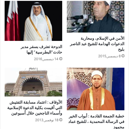
طول المدى …… ما عطّر الكون نسيم
الشمال
فاللهم صلْ وسلم وبارك عليه، وعلى آله،
وأصحابه الأخيار، ومن سار على نهجهم إلى
الأمن في الإسلام، ومحاربة
يوم القرار، وبعد:
الدعوات الهدامة للشيخ عبد الناصر
الدوحة تعترف بسفر مدبر
بليح
حادث”البطرسية” إليها
======
8 ديسمبر,2015
14 ديسمبر,2016
أيها الأحبة الكرام: كلما هلّ علينا شهر ربيع
الأول جدد المسلمون ـ في شتى بقاع
الأرض من مشرقها إلى مغربها ـ جددوا
الاحتفاء والاحتفال بميلاد سيدنا رسول الله
الأوقاف : اعتماد مسابقة التفتيش
(صلى الله عليه وسلم). وميلاد رسول الله
التي أقيمت بكلية الدعوة الإسلامية
هو ميلادُ الرحمة، قال تعالي: {وَمَا أَرْسَلْنَاكَ
وأسماء الناجحين خلال أسبوعين
خطبة الجمعة القادمة : أبواب الخير
18 نوفمبر,2013
إِلَّا رَحْمَةً لِلْعَالَمِينَ}[الأنبياء:107]، وهو ميلادُ
في الرسالة المحمدية ، للشيخ عماد
محمود