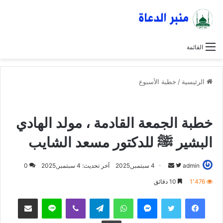
القائمة
الرئيسية
/
خطبة الأسبوع
خطبة الأسبوع
خطبة الجمعة
عاجل
خطبة الجمعة القادمة ، مولد الهادي
البشير ﷺ للدكتور مسعد الشايب
admin
ت
أ
4 سبتمبر,2025
آخر تحديث: 4 سبتمبر,2025
0
ا
ر
1٬476
10 دقائق
ب
س
فيسبوك
تويتر
ماسنجر
واتساب
تيلقرام
ڤايبر
لاين
مشاركة عبر البريد
ع
ل
ع
ب
طباعة