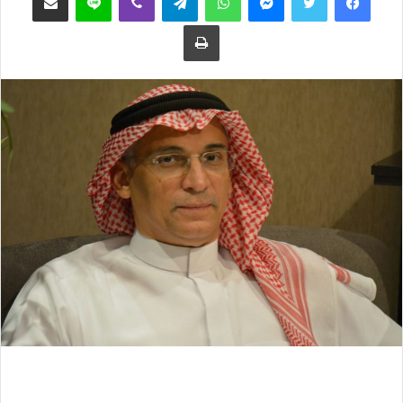
ع
ب
طباعة
ل
ر
ى
ي
ت
د
و
ا
ي
إ
ت
ل
ر
ك
ت
ر
و
ن
ي
ا