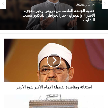
خطبة الأسبوع
والمؤتمرات نحو 3.2 مليار نسمة في العالم سيتمتعون بخدمة
خطبة الأسبوع
14 يناير,2026
الإنترنت أي ما يمثل نصف سكان الكرة الأرضية الآن 7.2 مليار نسمة
14 يناير,2026
منهم مليارين في دول العالم النامي .
خطبة الجمعة ، مِنْ دُرُوسِ الإِسْرَاءِ وَالمِعْرَاجِ (جَبْرِ
الْخَوَاطِرِ) د. مُحَمَّدٌ حَرْزٌ
خطبة الجمعة القادمة من دروس وعبر معجزة
الإسراء والمعراج (جبر الخواطر) للدكتور مسعد
الشايب
استغاثة ومناشدة لفضيلة الإمام الاكبر شيخ الأزهر
وشدد رئيس مجلس إدارة المجموعة المتبني فعاليات الملتقى خالد
هاشم ناقرو على أهمية الملتقى حيث يسعى إلى تمكين الأفراد