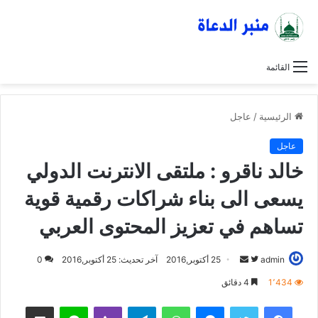
القائمة
الرئيسية
/
عاجل
عاجل
خالد ناقرو : ملتقى الانترنت الدولي
يسعى الى بناء شراكات رقمية قوية
تساهم في تعزيز المحتوى العربي
admin
ت
أ
25 أكتوبر,2016
آخر تحديث: 25 أكتوبر,2016
0
ا
ر
1٬434
4 دقائق
ب
س
فيسبوك
تويتر
ماسنجر
واتساب
تيلقرام
ڤايبر
لاين
مشاركة عبر البريد
ع
ل