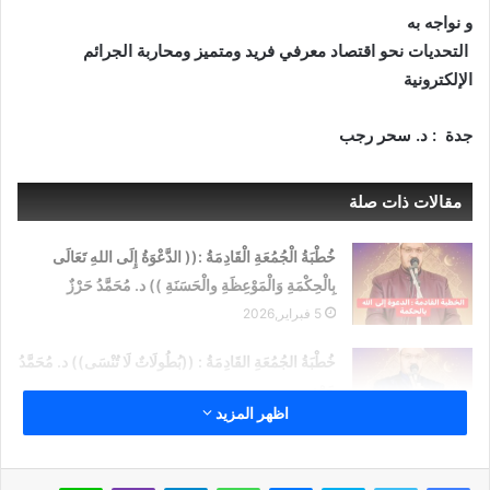
و نواجه به
التحديات نحو اقتصاد معرفي فريد ومتميز ومحاربة الجرائم
الإلكترونية
جدة : د. سحر رجب
مقالات ذات صلة
خُطْبَةُ الْجُمُعَةِ الْقَادِمَةُ :(( الدَّعْوَةُ إِلَى اللهِ تَعَالَى
بِالْحِكْمَةِ وَالْمَوْعِظَةِ والْحَسَنَةِ )) د. مُحَمَّدُ حَرْزٌ
5 فبراير,2026
خُطْبَةُ الجُمُعَةِ القَادِمَةُ : ((بُطُولَاتٌ لَا تُنْسَى)) د. مُحَمَّدُ
حَرْزٍ
اظهر المزيد
29 يناير,2026
خُطْبَةُ الجُمُعَةِ القَادِمَةُ : ((المَهَنُ في الْإِسْلَامِ طَرِيقُ
سكايب
ماسنجر
واتساب
تيلقرام
ڤايبر
لاين