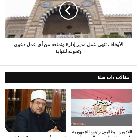
والمجتمعات في الوطن العربي ودول العالم من تقديم إبداعاتهم
وأفكارهم المتميزة عبر الشبكة العنكبوتية، وبناء شراكات رقمية قوية
تساهم في تعزيز المحتوى العربي ومواجهة التحديات نحو اقتصاد
معرفي فريد ومتميز ومحاربة الجرائم الالكترونية التي تؤدي الى
تدمير الاقتصاد لأي دولة من الدول والإبتزاز والدخول في أشبه ما
يكون بالحرب .
الأوقاف تنهي عمل مدير إدارة وتمنعه من أي عمل دعوي
وتحوله للنيابة
مقالات ذات صلة
وأشار خالد ناقرو أن الجريمة الإلكترونية، تعرف بكونها كل فعل
يخالف النظام العام ومن ثمة يخلق حالة من اللاتوازن الاجتماعي مما
يتطلب معه إتخاذ تدابير زجرية تهدف في مجملها الى تطبيق القانون
اللادينين.. يطالبون رئيس الجمهورية