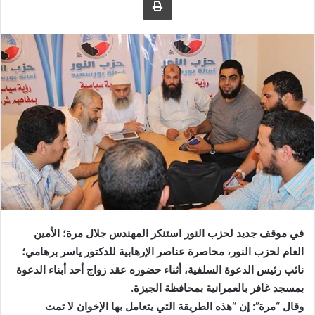
ى
ي
ت
د
و
ا
ي
إ
ت
ل
ر
ك
ت
ر
و
ن
ي
ا
في موقف جديد لحزب النور استنكر المهندس جلال مرة؛ الأمين
العام لحزب النور، محاصرة عناصر الإرهابية للدكتور ياسر برهامي؛
نائب رئيس الدعوة السلفية، أثناء حضوره عقد زواج أحد أبناء الدعوة
بمسجد غافر بالعمرانية بمحافظة الجيزة.
وقال “مرة”: إن “هذه الطريقة التي يتعامل بها الإخوان لا تمت