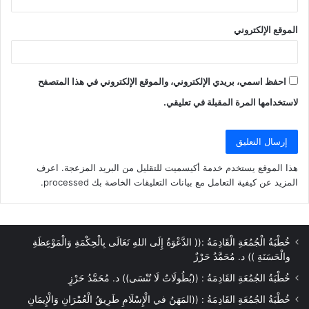
الموقع الإلكتروني
احفظ اسمي، بريدي الإلكتروني، والموقع الإلكتروني في هذا المتصفح
لاستخدامها المرة المقبلة في تعليقي.
هذا الموقع يستخدم خدمة أكيسميت للتقليل من البريد المزعجة.
اعرف
المزيد عن كيفية التعامل مع بيانات التعليقات الخاصة بك processed
.
خُطْبَةُ الْجُمُعَةِ الْقَادِمَةُ :(( الدَّعْوَةُ إِلَى اللهِ تَعَالَى بِالْحِكْمَةِ وَالْمَوْعِظَةِ
والْحَسَنَةِ )) د. مُحَمَّدُ حَرْزٌ
خُطْبَةُ الجُمُعَةِ القَادِمَةُ : ((بُطُولَاتٌ لَا تُنْسَى)) د. مُحَمَّدُ حَرْزٍ
خُطْبَةُ الجُمُعَةِ القَادِمَةُ : ((المَهَنُ في الْإِسْلَامِ طَرِيقُ الْعُمْرَانِ وَالْإِيمَانِ