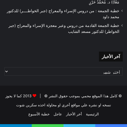
مَعًا)) د. مُحَمَّدُ حَرْزٍ
خطبة الجمعة : من دروس الإسراء والمعراج (جبر الخواطــــر) للدكتور
محمد داود
خطبة الجمعة القادمة من دروس وعبر معجزة الإسراء والمعراج (جبر
الخواطر) للدكتور مسعد الشايب
آخر
آخر الأخبار
الأخبار
© كامل هذا الموقع محمي بموجب حقوق النشر © |
2013 كما لا يجوز
نسخه او نشره علي مواقع أخري او محاولة اخذه سكرين شوت
الرئيسية
أخر الأخبار
عاجل
خطبة الأسبوع