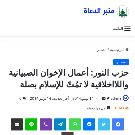
القائمة
الرئيسية
/
مصــر
مصــر
حزب النور: أعمال الإخوان الصبيانية
واللااخلاقية لا تمُتّ للإسلام بصلة
admin
ت
أ
14 يونيو,2014
آخر تحديث: 14 يونيو,2014
0
ا
ر
1٬041
أقل من دقيقة
ب
س
فيسبوك
تويتر
ماسنجر
واتساب
تيلقرام
ڤايبر
لاين
مشاركة عبر البريد
ع
ل
ع
ب
طباعة
ل
ر