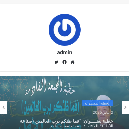
admin
موق
في
تويت
ع
سب
ر
الوي
وك
ب
خطبة الأسبوع
20 أكتوبر,2024
الخطبة المسموعة
خطبة الجمعة القادمة : تحت عنوان: “وَقُولُوا لِلنَّاسِ
2 يناير,2025
حُسْنًا” ((( إعداد ))) عادل عبدالكريم توني إبراهيم