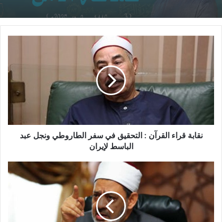
خطبة بعنــــوان: “فما ظنكم برب العالمين (صناعة
الأمل)” للدكتور/ محمـد حسن داود
نقابة قراء القرآن : التحقيق في سفر الطاروطي ونجل عبد
الباسط لإيران