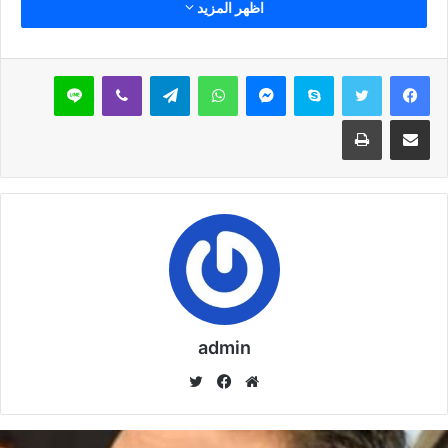
اظهر المزيد
9 أكتوبر,2024
ما هو موقع منبر الدعاة
سكايب
ماسنجر
واتساب
تيلقرام
ڤايبر
لاين
9 أكتوبر,2024
مشاركة عبر البريد
طباعة
نسخ الرابط
admin
موق
في
تويت
ع
سب
ر
الوي
وك