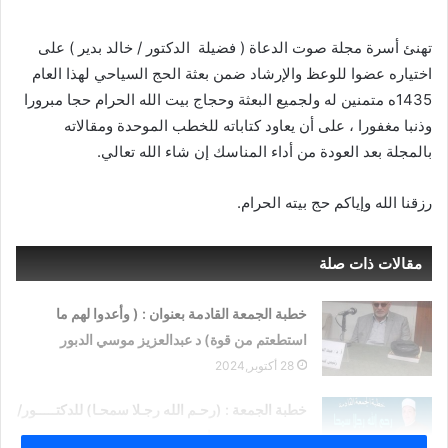
ت
د
و
ا
تهنئ أسرة مجلة صوت الدعاة ( فضيلة الدكتور / خالد بدير ) على
ي
إ
اختياره عضوا للوعظ والإرشاد ضمن بعثة الحج السياحي لهذا العام
ت
ل
1435ه متمنين له ولجميع البعثة وحجاج بيت الله الحرام حجا مبرورا
ر
ك
وذنبا مغفورا ، على أن يعاود كتاباته للخطب الموحدة ومقالاته
ت
بالمجلة بعد العودة من أداء المناسك إن شاء الله تعالي.
ر
و
ن
رزقنا الله وإياكم حج بيته الحرام.
ي
ا
مقالات ذات صلة
خطبة الجمعة القادمة بعنوان : ( وأعدوا لهم ما
استطعتم من قوة) د عبدالعزيز موسي الدبور
28 أكتوبر,2024
خطبة الجمعة : (رحـم الله رجـلا سمحـا) للدكتـــــور/
محمـد حســــن داود