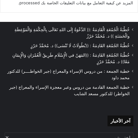
المزيد عن كيفية التعامل مع بيانات التعليقات الخاصة بك processed
.
خُطْبَةُ الْجُمُعَةِ الْقَادِمَةُ :(( الدَّعْوَةُ إِلَى اللهِ تَعَالَى بِالْحِكْمَةِ وَالْمَوْعِظَةِ
والْحَسَنَةِ )) د. مُحَمَّدُ حَرْزٌ
خُطْبَةُ الجُمُعَةِ القَادِمَةُ : ((بُطُولَاتٌ لَا تُنْسَى)) د. مُحَمَّدُ حَرْزٍ
خُطْبَةُ الجُمُعَةِ القَادِمَةُ : ((المَهَنُ في الْإِسْلَامِ طَرِيقُ الْعُمْرَانِ وَالْإِيمَانِ
مَعًا)) د. مُحَمَّدُ حَرْزٍ
خطبة الجمعة : من دروس الإسراء والمعراج (جبر الخواطــــر) للدكتور
محمد داود
خطبة الجمعة القادمة من دروس وعبر معجزة الإسراء والمعراج (جبر
الخواطر) للدكتور مسعد الشايب
آخر
آخر الأخبار
الأخبار