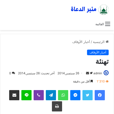
القائمة
الرئيسية
/
أخبار الأوقاف
أخبار الأوقاف
تهنئة
admin
ت
أ
26 سبتمبر,2014
آخر تحديث: 26 سبتمبر,2014
0
ا
ر
1٬310
أقل من دقيقة
ب
س
فيسبوك
تويتر
ماسنجر
واتساب
تيلقرام
ڤايبر
لاين
مشاركة عبر البريد
ع
ل
ع
ب
طباعة
ل
ر
ى
ي