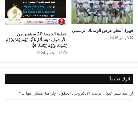
فييرا: أنتظر عرض الزمالك الرسمى
خطبة الجمعة 20 سبتمبر من
3 يناير,2015
الأرشيف : وَسَلَامٌ عَلَيْهِ يَوْمَ وُلِدَ وَيَوْمَ
يَمُوتُ وَيَوْمَ يُبْعَثُ حَيًّا
13 سبتمبر,2024
اترك تعليقاً
لن يتم نشر عنوان بريدك الإلكتروني.
الحقول الإلزامية مشار إليها بـ
*
ا
ل
ت
ع