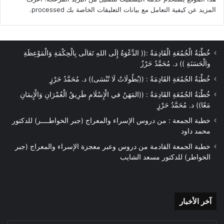
المزيد عن كيفية التعامل مع بيانات التعليقات الخاصة بك processed
.
خُطْبَةُ الْجُمُعَةِ الْقَادِمَةُ :(( الدَّعْوَةُ إِلَى اللهِ تَعَالَى بِالْحِكْمَةِ وَالْمَوْعِظَةِ
والْحَسَنَةِ )) د. مُحَمَّدُ حَرْزٌ
خُطْبَةُ الجُمُعَةِ القَادِمَةُ : ((بُطُولَاتٌ لَا تُنْسَى)) د. مُحَمَّدُ حَرْزٍ
خُطْبَةُ الجُمُعَةِ القَادِمَةُ : ((المَهَنُ في الْإِسْلَامِ طَرِيقُ الْعُمْرَانِ وَالْإِيمَانِ
مَعًا)) د. مُحَمَّدُ حَرْزٍ
خطبة الجمعة : من دروس الإسراء والمعراج (جبر الخواطــــر) للدكتور
محمد داود
خطبة الجمعة القادمة من دروس وعبر معجزة الإسراء والمعراج (جبر
الخواطر) للدكتور مسعد الشايب
آخر
آخر الأخبار
الأخبار