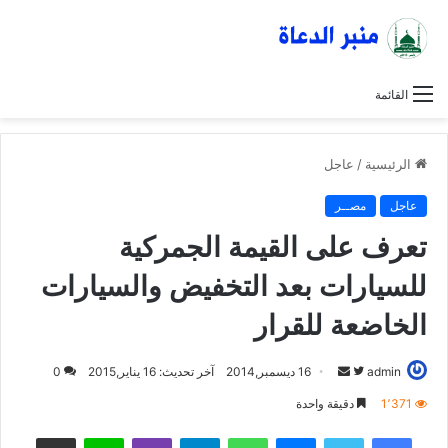
القائمة
الرئيسية
/
عاجل
عاجل
مصــر
تعرف على القيمة الجمركية
للسيارات بعد التخفيض والسيارات
الخاضعة للقرار
admin
ت
أ
16 ديسمبر,2014
آخر تحديث: 16 يناير,2015
0
ا
ر
1٬371
دقيقة واحدة
ب
س
فيسبوك
تويتر
ماسنجر
واتساب
تيلقرام
ڤايبر
لاين
مشاركة عبر البريد
ع
ل