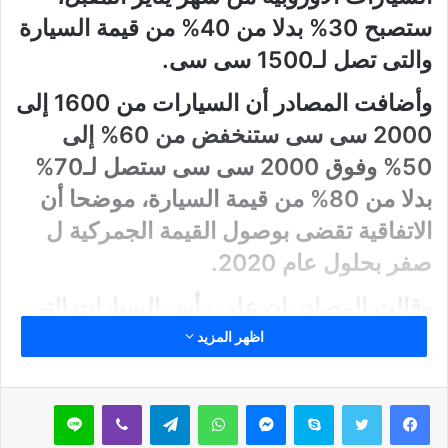
ستصبح 30% بدلا من 40% من قيمة السيارة
والتى تصل لـ1500 سى سى.
وأضافت المصادر أن السيارات من 1600 إلى
2000 سى سى ستنخفض من 60% إلى
50% وفوق 2000 سى سى ستصل لـ70%
بدلا من 80% من قيمة السيارة، موضحا أن
الاتفاقية تقضى بوصول القيمة الجمركية ل
صفر بحلول عام 2020.
وقالت المصادر إن على رأس السيارات التى
ستخضع لقرار التخفيض هى “بى إم دبليو
اظهر المزيد
ومرسيدس وفولكس فاجن وأوبل وسيتروين
وفولفو وفيات وكرايسلر وسيات وبيجو”.
سكايب
ماسنجر
واتساب
تيلقرام
ڤايبر
لاين
كانت الحكومة المصرية السابقة، برئاسة