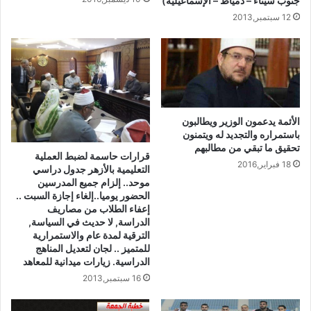
جنوب سيناء – دمياط – الإسماعيلية)
12 سبتمبر,2013
الأئمة يدعمون الوزير ويطالبون
باستمراره والتجديد له ويتمنون
تحقيق ما تبقي من مطالبهم
قرارات حاسمة لضبط العملية
18 فبراير,2016
التعليمية بالأزهر جدول دراسي
موحد.. إلزام جميع المدرسين
الحضور يوميا..إلغاء إجازة السبت ..
إعفاء الطلاب من مصاريف
الدراسة, لا حديث في السياسة,
الترقية لمدة عام والاستمرارية
للمتميز .. لجان لتعديل المناهج
الدراسية. زيارات ميدانية للمعاهد
16 سبتمبر,2013