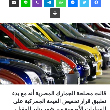
ع
ب
طباعة
ل
ر
ى
ي
ت
د
و
ا
ي
إ
ت
ل
ر
ك
ت
ر
و
ن
ي
ا
قالت مصلحة الجمارك المصرية أنه مع بدء
تطبيق قرار تخفيض القيمة الجمركية على
السيارات الأوروبية من شهر يناير المقبل،