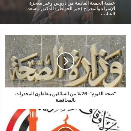
14 يناير,2026
خطبة الجمعة ، مِنْ دُرُوسِ الإِسْرَاءِ وَالمِعْرَاجِ (جَبْرِ
الْخَوَاطِرِ) د. مُحَمَّدٌ حَرْزٌ
خطبة الجمعة القادمة من دروس وعبر معجزة
الإسراء والمعراج (جبر الخواطر) للدكتور مسعد
الشايب
"صحة الفيوم": 26% من السائقين يتعاطون المخدرات
بالمحافظة