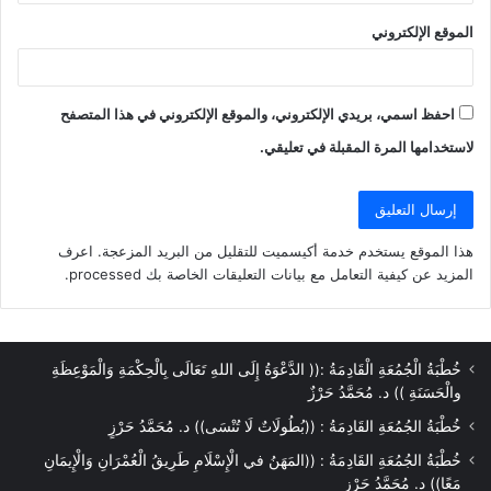
الموقع الإلكتروني
احفظ اسمي، بريدي الإلكتروني، والموقع الإلكتروني في هذا المتصفح
لاستخدامها المرة المقبلة في تعليقي.
هذا الموقع يستخدم خدمة أكيسميت للتقليل من البريد المزعجة.
اعرف
المزيد عن كيفية التعامل مع بيانات التعليقات الخاصة بك processed
.
خُطْبَةُ الْجُمُعَةِ الْقَادِمَةُ :(( الدَّعْوَةُ إِلَى اللهِ تَعَالَى بِالْحِكْمَةِ وَالْمَوْعِظَةِ
والْحَسَنَةِ )) د. مُحَمَّدُ حَرْزٌ
خُطْبَةُ الجُمُعَةِ القَادِمَةُ : ((بُطُولَاتٌ لَا تُنْسَى)) د. مُحَمَّدُ حَرْزٍ
خُطْبَةُ الجُمُعَةِ القَادِمَةُ : ((المَهَنُ في الْإِسْلَامِ طَرِيقُ الْعُمْرَانِ وَالْإِيمَانِ
مَعًا)) د. مُحَمَّدُ حَرْزٍ