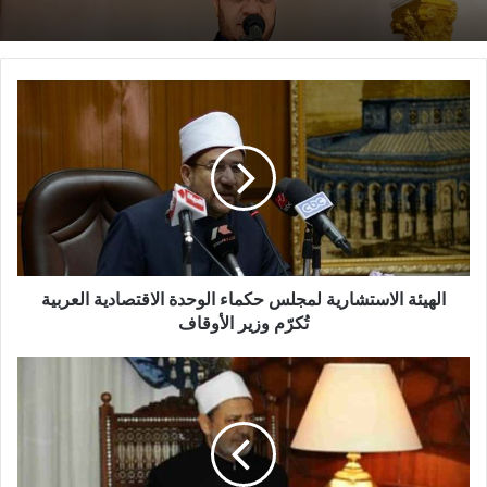
حاول الأهلي التوغل من الجانب الأيسر للزمالك، ولكن وضح أن أحمد
عيد عبد الملك لديه تعليمات بمساندة حمادة طلبة.
وحصل أحمد عيد على البطاقة الصفراء الأولى في المباراة في
الدقيقة الثامنة، بعدما اعترض على توني شابرو الحكم الشهير بكثرة
البطاقات.
وشن الأهلي أول هجماته الخطرة في الدقيقة 17، بعدما سدد وليد
سليمان الكرة عقب ركنية للفريق الأحمر ولكن أحمد الشناوي ردها
قبل أن ترتطم بالعارضة وتمر بأمان.
الهيئة الاستشارية لمجلس حكماء الوحدة الاقتصادية العربية
تُكرّم وزير الأوقاف
ورد الزمالك بهجمة مرتدة مباغتة، ومرر أيمن حفني لحازم إمام في
منطقة جزاء الأهلي وسدد “لوب” مر من فوق مسعد عوض إلى خارج
الملعب.
وتألق الشناوي من جديد أمام تسديدة قوية من محمود تريزيجيه،
وحولها إلى ركنية في الدقيقة 27.