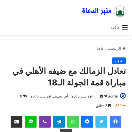
القائمة
الرئيسية
/
عاجل
عاجل
تعادل الزمالك مع ضيفه الأهلي في
مباراة قمة الجولة الـ18
admin
ت
أ
29 يناير,2015
آخر تحديث: 29 يناير,2015
0
ا
ر
682
2 دقائق
ب
س
فيسبوك
تويتر
ماسنجر
واتساب
تيلقرام
ڤايبر
لاين
مشاركة عبر البريد
ع
ل
ع
ب
طباعة
ل
ر