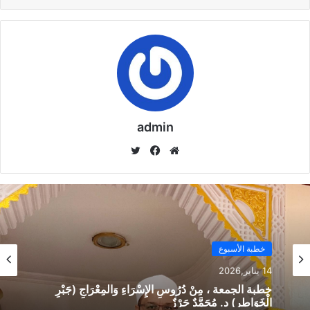
وهو ما دفع مدحت شلبي معلق المباراة ليقول .. “حاوي على حاوي
ميلفش”.
اعتمد الإسباني خوان كارلوس جاريدو المدير الفني للأهلي على
نفس التشكيل الذي فاز به على طلائع الجيش 3-1، فيما لجأ محمد
admin
صلاح إلى الثنائي أحمد دويدار وعلي جبر في قلب الدفاع.
موق
في
تويت
ع
سب
ر
ولعب حمادة طلبة ظهير أيسر في الزمالك، وأحمد علي كمهاجم
الوي
وك
وحيد.
ب
شوط مثير
خطبة الأسبوع
بدأت الخطورة سريعا ومن ضربة البداية، انطلق أيمن حفني بالكرة
14 يناير,2026
دون أدنى مضايقة من لاعبيالأهلي حتى وصل إلى منطقة الجزاء
خطبة الجمعة ، مِنْ دُرُوسِ الإِسْرَاءِ وَالمِعْرَاجِ (جَبْرِ
وسدد الكرة ولكن إلى خارج الملعب.
الْخَوَاطِرِ) د. مُحَمَّدٌ حَرْزٌ