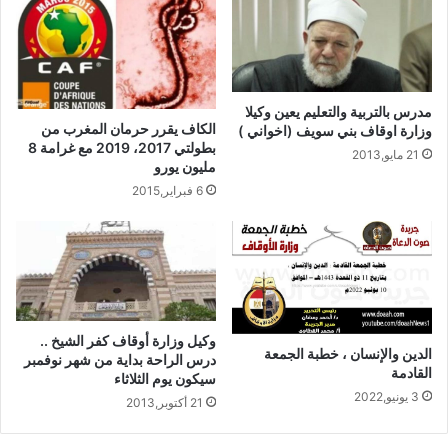
للزمالك بتسديدة مباغتة في الدقيقة 47 مرت بجوار القائم الأيمن
لمسعد عوض.
وحصل الأهلي على ركلة حرة مباشرة على حدود منطقة الجزاء،
مدرس بالتربية والتعليم يعين وكيلا
ولكن عبد الله السعيد فشل في المرور بها من حائط الصد الأبيض.
الكاف يقرر حرمان المغرب من
وزارة اوقاف بني سويف (اخواني )
بطولتي 2017، 2019 مع غرامة 8
21 مايو,2013
وفي الدقيقة 62، استلم باسم مرسي الكرة داخل منطقة جزاء
مليون يورو
الأهلي ولكنه سقط دون تدخل لتضيع الفرصة على الزمالك.
6 فبراير,2015
وسقط وليد سليمان مصابا بعدها في الدقيقة 68، ممسكا بركبته
وخرج ليشارك بدلا منه أحمد عبد الظاهر.
وأشرك بعدها جاريدو الثنائي صلاح الدين سعيد ورمضان صبحي بدلا
وكيل وزارة أوقاف كفر الشيخ ..
من متعب والسعيد.
الدين والإنسان ، خطبة الجمعة
درس الراحة بداية من شهر نوفمبر
القادمة
سيكون يوم الثلاثاء
وضح تأثر الفريقين بدنيا في الدقائق العشرة الأخيرة، وانحسر اللعب
3 يونيو,2022
21 أكتوبر,2013
في وسط الملعب.