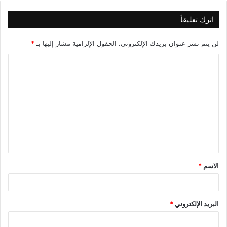
وشارك مصطفى فتحي بدلا من أيمن حفني في الدقيقة 89.
اترك تعليقاً
واحتسب حكم اللقاء 5 دقائق كوقت بدل من ضائع، ولكن انتهت
لن يتم نشر عنوان بريدك الإلكتروني.
الحقول الإلزامية مشار إليها بـ
*
المباراة على حالها بالتعادل 1-1.
ا
ل
لمشاهدة الهدفين، اضغط هنا
ت
ع
نسخ الرابط
ل
ي
ق
الاسم
*
*
البريد الإلكتروني
*