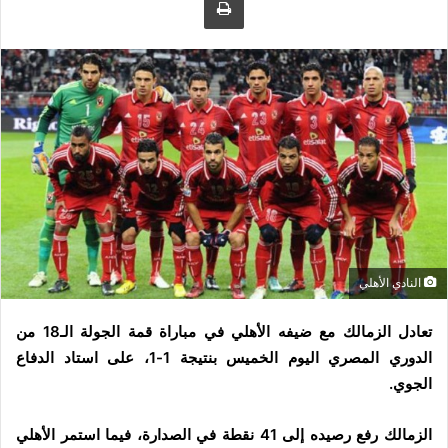
ى
ي
ت
د
و
ا
ي
إ
ت
ل
ر
ك
ت
ر
و
ن
ي
النادي الأهلي
ا
تعادل الزمالك مع ضيفه الأهلي في مباراة قمة الجولة الـ18 من
الدوري المصري اليوم الخميس بنتيجة 1-1، على استاد الدفاع
الجوي.
الزمالك رفع رصيده إلى 41 نقطة في الصدارة، فيما استمر الأهلي