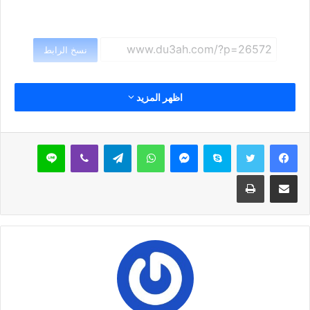
نسخ الرابط
اظهر المزيد
سكايب
ماسنجر
واتساب
تيلقرام
ڤايبر
لاين
مشاركة عبر البريد
طباعة