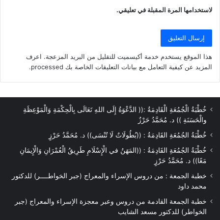
لاستخدامها المرة المقبلة في تعليقي.
هذا الموقع يستخدم خدمة أكيسميت للتقليل من البريد المزعجة.
اعرف
المزيد عن كيفية التعامل مع بيانات التعليقات الخاصة بك processed
.
خُطْبَةُ الْجُمُعَةِ الْقَادِمَةُ :(( الدَّعْوَةُ إِلَى اللهِ تَعَالَى بِالْحِكْمَةِ وَالْمَوْعِظَةِ
والْحَسَنَةِ )) د. مُحَمَّدُ حَرْزٌ
خُطْبَةُ الجُمُعَةِ القَادِمَةُ : ((بُطُولَاتٌ لَا تُنْسَى)) د. مُحَمَّدُ حَرْزٍ
خُطْبَةُ الجُمُعَةِ القَادِمَةُ : ((المَهَنُ في الْإِسْلَامِ طَرِيقُ الْعُمْرَانِ وَالْإِيمَانِ
مَعًا)) د. مُحَمَّدُ حَرْزٍ
خطبة الجمعة : من دروس الإسراء والمعراج (جبر الخواطــــر) للدكتور
محمد داود
خطبة الجمعة القادمة من دروس وعبر معجزة الإسراء والمعراج (جبر
الخواطر) للدكتور مسعد الشايب