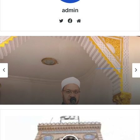
admin
موق
في
تويت
ع
سب
ر
الوي
وك
ب
خطبة الأسبوع
خطبة الأسبوع
14 يناير,2026
خطبة الجمعة ، مِنْ دُرُوسِ الإِسْرَاءِ وَالمِعْرَاجِ (جَبْرِ
14 يناير,2026
الْخَوَاطِرِ) د. مُحَمَّدٌ حَرْزٌ
خطبة الجمعة القادمة من دروس وعبر معجزة
الإسراء والمعراج (جبر الخواطر) للدكتور مسعد
الشايب