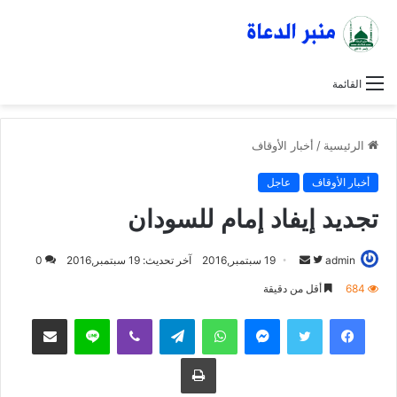
القائمة
الرئيسية
/
أخبار الأوقاف
أخبار الأوقاف
عاجل
تجديد إيفاد إمام للسودان
admin
ت
أ
19 سبتمبر,2016
آخر تحديث: 19 سبتمبر,2016
0
ا
ر
684
أقل من دقيقة
ب
س
فيسبوك
تويتر
ماسنجر
واتساب
تيلقرام
ڤايبر
لاين
مشاركة عبر البريد
ع
ل
ع
ب
طباعة
ل
ر
ى
ي