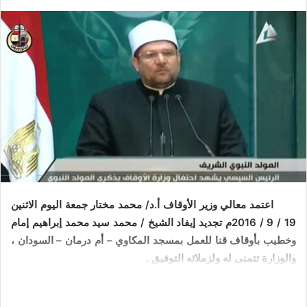
ت
د
و
ا
ي
إ
ت
ل
ر
ك
ت
ر
و
ن
ي
ا
اعتمد معالي وزير الأوقاف أ.د/ محمد مختار جمعة اليوم الاثنين
19 / 9 / 2016م تجديد إيفاد الشيخ / محمد سيد محمد إبراهيم إمام
وخطيب بأوقاف قنا للعمل بمسجد المكاوي – أم درمان – السودان ،
والوزارة تتمنى له ولزملائه التوفيق .