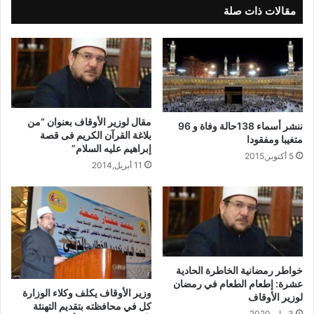
مقالات ذات صلة
مقال لوزير الأوقاف بعنوان “من
ننشر أسماء 138حالة وفاة و 96
بلاغة القرآن الكريم فى قصة
متغيبا ومفقودا
إبراهيم عليه السلام”
5 أكتوبر,2015
11 أبريل,2014
خواطر رمضانية الخاطرة الحادية
عشرة: إطعام الطعام في رمضان
وزير الأوقاف يكلف وكلاء الوزارة
لوزير الأوقاف
كل في محافظته بتقديم التهنئة
3 مايو,2020