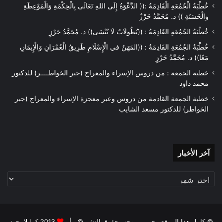
خُطْبَةُ الْجُمُعَةِ الْقَادِمَةُ :(( الدَّعْوَةُ إِلَى اللهِ تَعَالَى بِالْحِكْمَةِ وَالْمَوْعِظَةِ
والْحَسَنَةِ )) د. مُحَمَّدُ حَرْزٌ
خُطْبَةُ الجُمُعَةِ القَادِمَةُ : ((بُطُولَاتٌ لَا تُنْسَى)) د. مُحَمَّدُ حَرْزٍ
خُطْبَةُ الجُمُعَةِ القَادِمَةُ : ((المَهَنُ في الْإِسْلَامِ طَرِيقُ الْعُمْرَانِ وَالْإِيمَانِ
مَعًا)) د. مُحَمَّدُ حَرْزٍ
خطبة الجمعة : من دروس الإسراء والمعراج (جبر الخواطــــر) للدكتور
محمد داود
خطبة الجمعة القادمة من دروس وعبر معجزة الإسراء والمعراج (جبر
الخواطر) للدكتور مسعد الشايب
آخر
آخر الأخبار
الأخبار
© كامل هذا الموقع محمي بموجب حقوق النشر © |
2013 كما لا يجوز