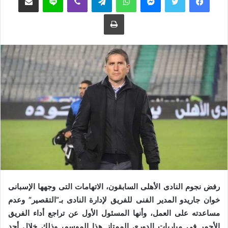
ع
ب
طباعة
ل
ر
ى
ي
ت
د
و
ا
ي
إ
ت
ل
ر
ك
ت
ر
و
ن
ي
ا
رفض نجوم النادى الأهلى السابقون، الاتهامات التى وجهها الإسبانى
خوان جاريدو المدير الفنى للفريق لإدارة النادى بـ”التقصير” وعدم
مساعدته على العمل، وأنها المسئول الأول عن تراجع أداء الفريق
الأحمر فى مباريات الدورى الممتاز هذا الموسم، وذلك خلال أحد