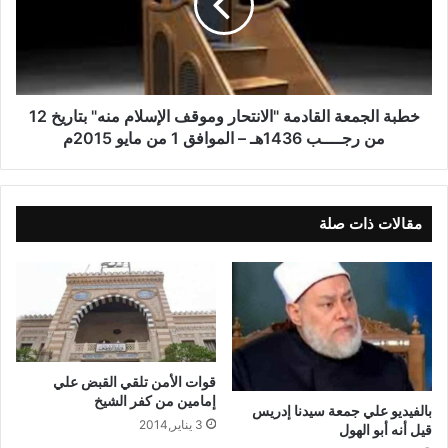
كما رفض محمد عبد الوهاب عضو مجلس إدارة الأهلي،حديث المدير
الفنى للأهلى عن تقصير مجلس الإدارة فى حقه ،وقال عبد الوهاب:”
لم نقصر وبذلنا كل جهد مع الفريق للحفاظ على البطولات
وتصريحات جاريدو خانه التوفيق فيها لدرجة كبيرة”.
خطبة الجمعة القادمة "الانتحار وموقف الإسلام منه" بتاريخ 12
من رجــــب 1436هـ – الموافق 1 من مايو 2015م
نسخ الرابط
مقالات ذات صلة
قوات الأمن تلقي القبض علي
إمامين من كفر الشيخ
بالفيديو علي جمعة سيدنا إدريس
3 يناير,2014
قيل أنه أبو الهول