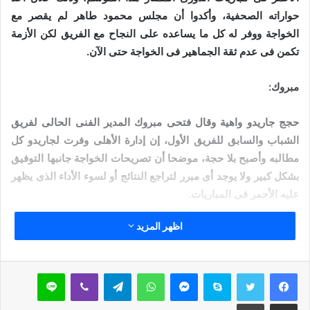
حواراته الصحفية، وأكدوا أن مجلس محمود طاهر لم يقصر مع
الخواجة ووفر له كل ما يساعده على النجاح مع الفريق لكن الأزمة
تكمن فى عدم ثقة الجماهير فى الخواجة حتى الآن.
مبروك:
حجج جاريدو واهية وقال فتحى مبروك المدير الفنى الحالى لفريق
الشباب والسابق للفريق الأول، إن إدارة الأهلى وفرت لجاريدو كل
مطالبه وأصبح بلا حجة، موضحا أن تصريحات الخواجة جانبها التوفيق
بشكل كبير ولا يوجد أى مبرر لتراجع النتائج أو لسوء الأداء الذى يظهر
عليه الأحمر فى المباريات.
اظهر المزيد
مقالات ذات صلة
خُطْبَةُ الْجُمُعَةِ الْقَادِمَةُ :(( الدَّعْوَةُ إِلَى اللهِ تَعَالَى
سكايب
ماسنجر
واتساب
تيلقرام
ڤايبر
لاين
بِالْحِكْمَةِ وَالْمَوْعِظَةِ والْحَسَنَةِ )) د. مُحَمَّدُ حَرْزٌ
مشاركة عبر البريد
طباعة
5 فبراير,2026