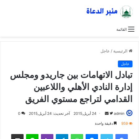
القائمة
الرئيسية
/
عاجل
عاجل
تبادل الاتهامات بين جاريدو ومجلس
إدارة النادي الأهلي واللاعبين
القدامي لتراجع مستوي الفريق
admin
ت
أ
24 أبريل,2015
آخر تحديث: 24 أبريل,2015
0
ا
ر
959
دقيقة واحدة
ب
س
فيسبوك
تويتر
ماسنجر
واتساب
تيلقرام
ڤايبر
لاين
مشاركة عبر البريد
ع
ل