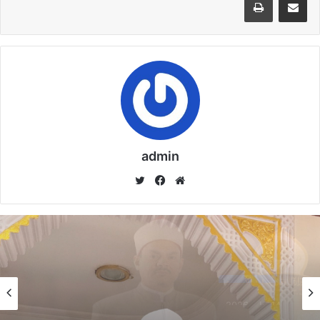
خُطْبَةُ الجُمُعَةِ القَادِمَةُ : ((بُطُولَاتٌ لَا تُنْسَى)) د. مُحَمَّدُ
حَرْزٍ
29 يناير,2026
خُطْبَةُ الجُمُعَةِ القَادِمَةُ : ((المَهَنُ في الْإِسْلَامِ طَرِيقُ
الْعُمْرَانِ وَالْإِيمَانِ مَعًا)) د. مُحَمَّدُ حَرْزٍ
22 يناير,2026
admin
موق
في
تويت
وأكد مبروك أن الأهلى به لاعبين واستقرار يساعد أى مدرب على
ع
سب
ر
تحقيق الانتصارات وحصد البطولات وعلى عكس ما يعتقد
الوي
وك
جاريدو،موضحا أن الخواجة لم يعد مقنعا لجماهير القلعة الحمراء التى
ب
تُطالب من حين لأخر بإقالته فورا خوفا من ضياع بطولة الدورى فى
ظل المنافسة الشرسة مع ناديى الزمالك وأنبى ورغبة النادى الأبيض
فى حصد الدرع هذا الموسم.
خطبة الأسبوع
خطبة الأسبوع
14 يناير,2026
عمارة: