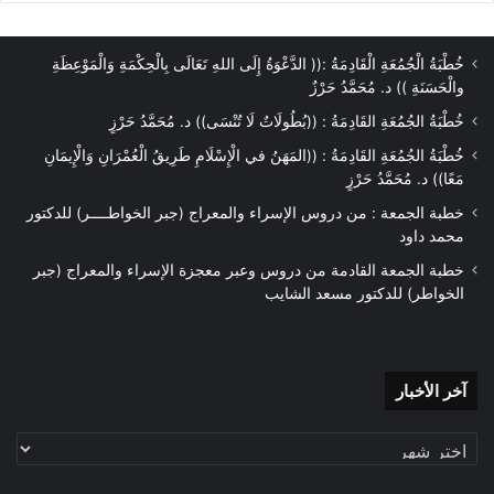
خُطْبَةُ الْجُمُعَةِ الْقَادِمَةُ :(( الدَّعْوَةُ إِلَى اللهِ تَعَالَى بِالْحِكْمَةِ وَالْمَوْعِظَةِ
والْحَسَنَةِ )) د. مُحَمَّدُ حَرْزٌ
خُطْبَةُ الجُمُعَةِ القَادِمَةُ : ((بُطُولَاتٌ لَا تُنْسَى)) د. مُحَمَّدُ حَرْزٍ
خُطْبَةُ الجُمُعَةِ القَادِمَةُ : ((المَهَنُ في الْإِسْلَامِ طَرِيقُ الْعُمْرَانِ وَالْإِيمَانِ
مَعًا)) د. مُحَمَّدُ حَرْزٍ
خطبة الجمعة : من دروس الإسراء والمعراج (جبر الخواطــــر) للدكتور
محمد داود
خطبة الجمعة القادمة من دروس وعبر معجزة الإسراء والمعراج (جبر
الخواطر) للدكتور مسعد الشايب
آخر
آخر الأخبار
الأخبار