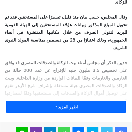
للزكاة.
وقال المجلس، حسب بيان منذ قليل، تيسيرًا على المستحقين فقد تم
تحويل المبلغ المذكور وبيانات هؤلاء المستحقين إلى الهيئة القومية
للبريد لتتولى الصرف من خلال مكاتبها المنتشرة فى أنحاء
الجمهورية، وذلك اعتبارًا من 28 من ديسمبر، بمناسبة المولد النبوى
الشريف.
جدير بالذكر أن مجلس أمناء بيت الزكاة والصدقات المصرى قد وافق
على تخصيص 3.5 مليون جنيه للإفراج عن عدد 200 حالة من
الغارمين والغارمات وفقًا للبيانات الواردة من وزارة الداخلية. وبيت
الزكاة والصدقات المصرى هيئة مستقلة بإشراف شيخ الأزهر تقوم
على توصيل أموال الزكاة والصدقات إلى مستحقيها وفقًا لمصارفها
الشرعية.
اظهر المزيد
مقالات ذات صلة
سكايب
ماسنجر
واتساب
تيلقرام
ڤايبر
لاين