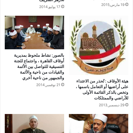
19 مارس,2015
17 يوليو,2014
بالصور: نشاط ملحوظ بمديرية
أوقاف القاهرة ، واجتماع للجنة
التنسيقية للتواصل بين الأئمة
والقيادات من ناحية والأئمة
والجمهور من ناحية أخري
هيئة الأوقاف : تُحذر من الاعتداء
21 نوفمبر,2014
على أراضيها أو التعامل باسمها ،
وتخص بالذكر القائمة الأولى
للأراضي والممتلكات
29 ديسمبر,2013