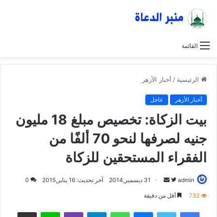
القائمة
الرئيسية
/
أخبار الأزهر
أخبار الأزهر
عاجل
بيت الزكاة: تخصيص مبلغ 18 مليون
جنيه لصرفها لنحو 70 ألفًا من
الفقراء المستحقين للزكاة
admin
ت
أ
31 ديسمبر,2014
آخر تحديث: 16 يناير,2015
0
ا
ر
732
أقل من دقيقة
ب
س
فيسبوك
تويتر
ماسنجر
واتساب
تيلقرام
ڤايبر
لاين
مشاركة عبر البريد
ع
ل