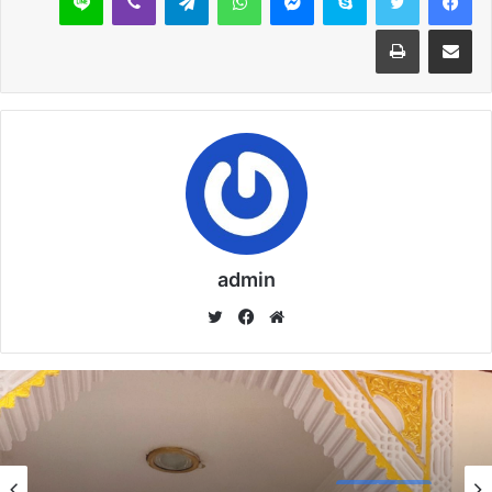
خُطْبَةُ الْجُمُعَةِ الْقَادِمَةُ :(( الدَّعْوَةُ إِلَى اللهِ تَعَالَى
مشاركة عبر البريد
طباعة
بِالْحِكْمَةِ وَالْمَوْعِظَةِ والْحَسَنَةِ )) د. مُحَمَّدُ حَرْزٌ
5 فبراير,2026
خُطْبَةُ الجُمُعَةِ القَادِمَةُ : ((بُطُولَاتٌ لَا تُنْسَى)) د. مُحَمَّدُ
حَرْزٍ
29 يناير,2026
خُطْبَةُ الجُمُعَةِ القَادِمَةُ : ((المَهَنُ في الْإِسْلَامِ طَرِيقُ
الْعُمْرَانِ وَالْإِيمَانِ مَعًا)) د. مُحَمَّدُ حَرْزٍ
22 يناير,2026
admin
موق
في
تويت
ع
سب
ر
الوي
وك
ب
نسخ الرابط
خطبة الأسبوع