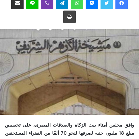
ع
ب
طباعة
ل
ر
ى
ي
ت
د
و
ا
ي
إ
ت
ل
ر
ك
ت
ر
و
ن
ي
ا
وافق مجلس أمناء بيت الزكاة والصدقات المصرى، على تخصيص
مبلغ 18 مليون جنيه لصرفها لنحو 70 ألفًا من الفقراء المستحقين