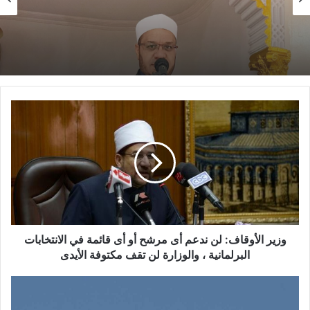
خطبة الأسبوع
14 يناير,2026
خطبة الجمعة ، مِنْ دُرُوسِ الإِسْرَاءِ وَالمِعْرَاجِ (جَبْرِ
14 يناير,2026
الْخَوَاطِرِ) د. مُحَمَّدٌ حَرْزٌ
خطبة الجمعة القادمة من دروس وعبر معجزة
الإسراء والمعراج (جبر الخواطر) للدكتور مسعد
الشايب
وزير الأوقاف: لن ندعم أى مرشح أو أى قائمة في الانتخابات
البرلمانية ، والوزارة لن تقف مكتوفة الأيدى