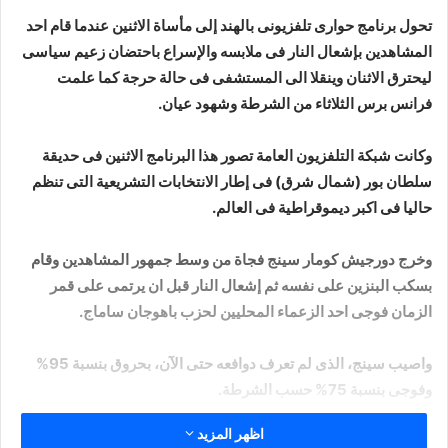
تحول برنامج حوارى تلفزيونى بالهند إلى مأساة الاثنين عندما قام احد
المشاهدين بإشعال النار فى ملابسه والإسراع باحتضان زعيم سياسى
ليحترق الاثنان وينقلا الى المستشفى فى حالة حرجة كما علمت
فرانس برس الثلاثاء من الشرطة وشهود عيان.
وكانت شبكة التلفزيون العامة تصور هذا البرنامج الاثنين فى حديقة
سلطان بور (شمال شرق) فى إطار الانتخابات التشريعية التى تنظم
حاليا فى اكبر ديموقراطية فى العالم.
وخرج دورجيش كومار سينج فجاة من وسط جمهور المشاهدين وقام
بسكب البنزين على نفسه ثم إشعال النار قبل ان يرتمى على قمر
الزمان فوجى احد الزعماء المحليين لحزب باهوجان ساماج.
واصيب سينج، الذى لم تعرف دوافعه حتى الآن، بحروق بنسبة 95%
وفوجى بنسبة 75% حسب الشرطة.
اظهر المزيد
وتنتهى الانتخابات التشريعية التى تجرى على أسابيع عدة فى 16 مايو،