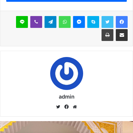
ويعتبر الحزب القومى الهندوسى المعارض، بهاراتيا جاناتا بارتى، الأوفر
حظا أمام حزب المؤتمر بزعامة سونيا غاندى الذى أصابه الضعف نتيجة
سكايب
ماسنجر
واتساب
تيلقرام
ڤايبر
لاين
عشر سنوات فى الحكومة وقضايا فساد.
مشاركة عبر البريد
طباعة
نسخ الرابط
admin
موق
في
تويت
ع
سب
ر
الوي
وك
ب