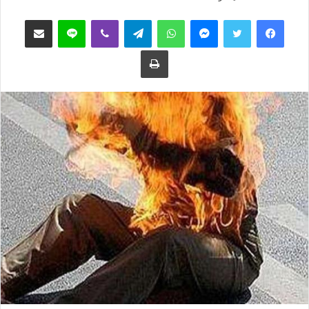
ب
س
فيسبوك
تويتر
ماسنجر
واتساب
تيلقرام
ڤايبر
لاين
مشاركة عبر البريد
ع
ل
ع
ب
طباعة
ل
ر
ى
ي
ت
د
و
ا
ي
إ
ت
ل
ر
ك
ت
ر
و
ن
ي
ا