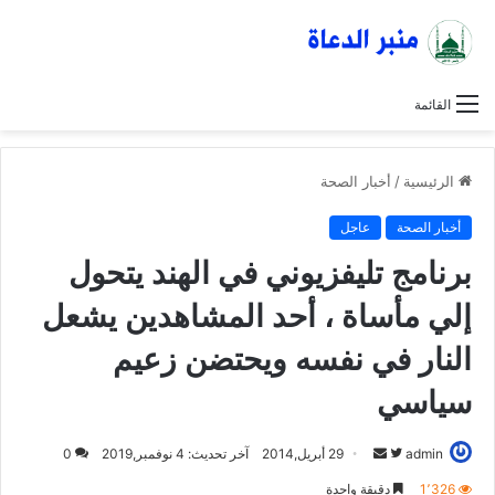
القائمة
الرئيسية
/
أخبار الصحة
أخبار الصحة
عاجل
برنامج تليفزيوني في الهند يتحول
إلي مأساة ، أحد المشاهدين يشعل
النار في نفسه ويحتضن زعيم
سياسي
admin
ت
أ
29 أبريل,2014
آخر تحديث: 4 نوفمبر,2019
0
ا
ر
1٬326
دقيقة واحدة