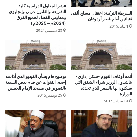
ننشر الجداول الدراسية كلية
الشريعة والقانون عربي وإنجليزي
الشرطة التركية: اعتقال مسلح ألقى
ومعاوني القضاء لجميع الفرق
قنبلتين أمام قصر أردوغان
(2024م – 2025م)
1 يناير,2015
28 سبتمبر,2024
أئمة أوقاف الفيوم -سكن إداري-
توضيح هام بشأن الفيديو الذي أذاعته
يناشدون الوزير شراء الشقق التي
إحدى القنوات عن قيام بعض الشيعة
يسكنون بها بالسعر الذي تحدده
بالتصوير في مسجد الإمام الحسين
الوزارة
25 نوفمبر,2015
14 فبراير,2014