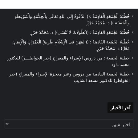
خُطْبَةُ الْجُمُعَةِ الْقَادِمَةُ :(( الدَّعْوَةُ إِلَى اللهِ تَعَالَى بِالْحِكْمَةِ وَالْمَوْعِظَةِ
والْحَسَنَةِ )) د. مُحَمَّدُ حَرْزٌ
خُطْبَةُ الجُمُعَةِ القَادِمَةُ : ((بُطُولَاتٌ لَا تُنْسَى)) د. مُحَمَّدُ حَرْزٍ
خُطْبَةُ الجُمُعَةِ القَادِمَةُ : ((المَهَنُ في الْإِسْلَامِ طَرِيقُ الْعُمْرَانِ وَالْإِيمَانِ
مَعًا)) د. مُحَمَّدُ حَرْزٍ
خطبة الجمعة : من دروس الإسراء والمعراج (جبر الخواطــــر) للدكتور
محمد داود
خطبة الجمعة القادمة من دروس وعبر معجزة الإسراء والمعراج (جبر
الخواطر) للدكتور مسعد الشايب
آخر
آخر الأخبار
الأخبار