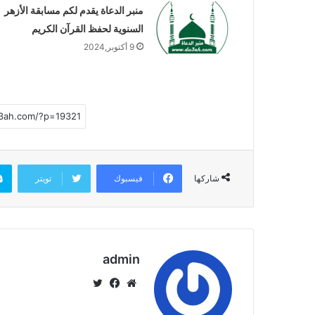
منبر الدعاة يقدم لكم مسابقة الأزهر
السنوية ‏لحفظ القرآن الكريم
9 أكتوبر,2024
فيسبوك
تويتر
شاركها
admin
موق
في
تويت
ع
سب
ر