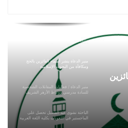
منبر الدعاة ينفرد بنشر الحلقة الأولي
«العقل والدين»: إنسانٌ من غير إله هو
إنسانٌ صاحب خرافة
منبر الدعاة ينشر أسماء الفائزين بالحج
ومكافأة من البحوث الإسلامية
منبر الدعاة / فعاليات المقابلات الشخصية
للسادة مدرسي ووعاظ الأزهر الشريف
بلات
ووعاظ
الباحثة نشوى عبد الفضيل تحصل على
الماجستير في اللغويات بكلية اللغة العربية
مسابقة الأزهر للقرآن الكريم 2024-2025
ائزين
.. رابط مباشر للتقديم