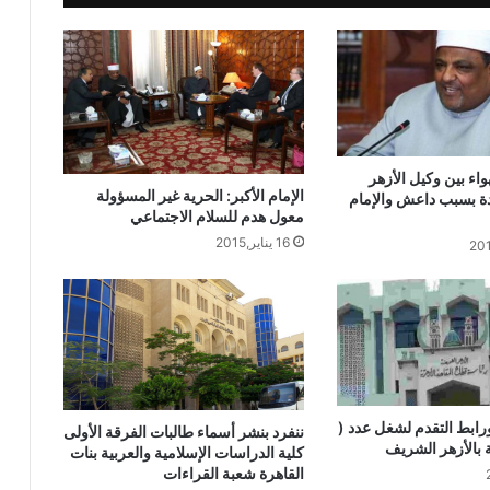
منبر الدعاة ينفرد بنشر الحلقة الأولي
«العقل والدين»: إنسانٌ من غير إله هو
إنسانٌ صاحب خرافة
منبر الدعاة ينشر أسماء الفائزين بالحج
ومكافأة من البحوث الإسلامية
اء بين وكيل الأزهر
الإمام الأكبر: الحرية غير المسؤولة
ة بسبب داعش والإمام
معول هدم للسلام الاجتماعي
منبر الدعاة / فعاليات المقابلات الشخصية
16 يناير,2015
للسادة مدرسي ووعاظ الأزهر الشريف
الباحثة نشوى عبد الفضيل تحصل على
الماجستير في اللغويات بكلية اللغة العربية
رابط التقدم لشغل عدد (
ننفرد بنشر أسماء طالبات الفرقة الأولى
مسابقة الأزهر للقرآن الكريم 2024-2025
كلية الدراسات الإسلامية والعربية بنات
.. رابط مباشر للتقديم
القاهرة شعبة القراءات