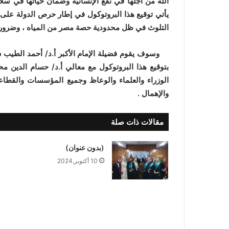
الله من أجلها في نفع الإنسانية وضمان حياتها في سل
يأتي توقيع هذا البروتوكول في إطار حرص الدولة على 
التلوث في ظل محدودية حصة مصر من المياه ، وضرورة 
وسوف يقوم فضيلة الإمام الأكبر أ.د/ أحمد الطيب ش
بتوقيع هذا البروتوكول مع معالي أ.د/ حسام الدين م
الوزراء والعلماء والوعاظ وجميع المؤسسات والقطاعا
والإهمال .
مقالات ذات صلة
(بدون عنوان)
10 أكتوبر,2024