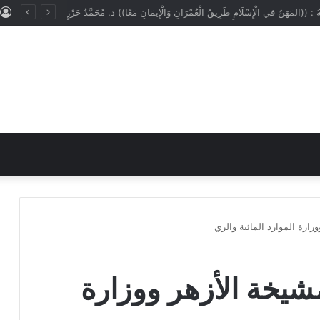
ُ : ((المَهَنُ في الْإِسْلَامِ طَرِيقُ الْعُمْرَانِ وَالْإِيمَانِ مَعًا)) د. مُحَمَّدُ حَرْزٍ
زارة الموارد المائية والري
شيخة الأزهر ووزارة