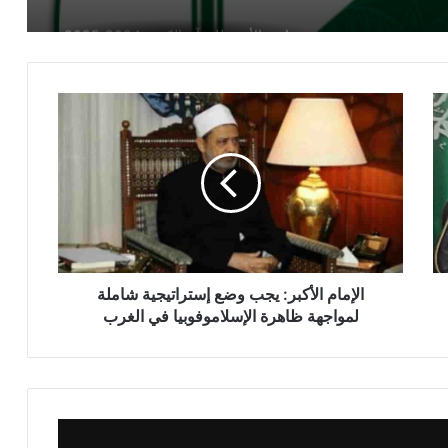
شيخ الأزهر يقرر إعفاء طلاب فلسطين من
مصروفات المعاهد والجامعة
الخريطة الزمنية لجامعة الأزهر 2024
2025.. تعرف على تفاصيل مواعيد الدراسة
ونهايتها
عاجل -انفراد: فتح باب تقليل الإغتراب في
الأزهر الشريف
الإمام الأكبر: يجب وضع إستراتيجية شاملة
أستاذ التاريخ الحديث بجامعة الأزهر : الأزهر
لمواجهة ظاهرة الإسلاموفوبيا في الغرب
حافَظَ على المذهب السُّنِّي في مصر والعالم
الإسلامي
الأمين العام لمجمع البحوث الإسلامية خلال
«الأسبوع الدعوي»: الأزهر لا يزال يُصدِّر
علماء ودعاة يسهمون في إعمار الأرض