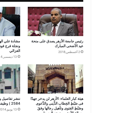
رئيس جامعة الأزهر يصدق على منحة
مشادة علي الهو
عيد الأضحى المبارك
ونجلة فرج فود
الغزالي
2 أغسطس,2018
13 ديسمبر,2014
هيئة كبار العلماء: الأزهر لن يدخر جهدًا
ننشر تفاصيل و
فى ضَبْطِ الخِطاب الدِّينى والدَّعوى
2584 ) وظيفة بالأزهر الشريف
وضَبْطِ الفتوى وتأهيل رجالها وفقَ
13 يونيو,2014
رسالةِ الأزهر ومنهجِه الوسطى