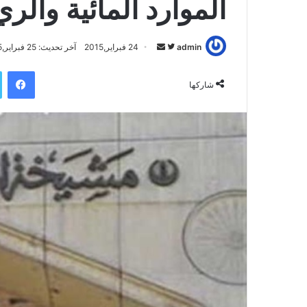
الموارد المائية والري
admin
ت
أ
24 فبراير,2015
آخر تحديث: 25 فبراير,2015
ا
ر
فيسبوك
ب
س
شاركها
ع
ل
ع
ب
ل
ر
ى
ي
ت
د
و
ا
ي
إ
ت
ل
ر
ك
ت
ر
و
ن