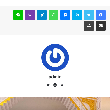
خُطْبَةُ الْجُمُعَةِ الْقَادِمَةُ :(( الدَّعْوَةُ إِلَى اللهِ تَعَالَى
سكايب
ماسنجر
واتساب
تيلقرام
ڤايبر
لاين
بِالْحِكْمَةِ وَالْمَوْعِظَةِ والْحَسَنَةِ )) د. مُحَمَّدُ حَرْزٌ
مشاركة عبر البريد
طباعة
5 فبراير,2026
خُطْبَةُ الجُمُعَةِ القَادِمَةُ : ((بُطُولَاتٌ لَا تُنْسَى)) د. مُحَمَّدُ
حَرْزٍ
29 يناير,2026
خُطْبَةُ الجُمُعَةِ القَادِمَةُ : ((المَهَنُ في الْإِسْلَامِ طَرِيقُ
الْعُمْرَانِ وَالْإِيمَانِ مَعًا)) د. مُحَمَّدُ حَرْزٍ
22 يناير,2026
admin
موق
في
تويت
1- خلع كل الوجوه القديمة التي تولت النقابة ، وتركت حق الإمام ،
ع
سب
ر
وعملت لنفسها ، ولم تعمل لحساب الأئمة .
الوي
وك
ب
2- مخاطبة الشيخ محمد عثمان البسطويسي بعد خلعه تماما من