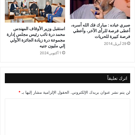
صبري عباده : مبارك فك الله أسره،
استقبل وزير الأوقاف المهندس
أعطى فرصة للرأى الآخر، وأعطي
محمد درة نائب رئيس مجلس إدارة
فرصة كبيرة للحريات
مجموعة درة زيادة الجائزة الأولي
29 أبريل,2014
إلي مليون جنيه
1 أكتوبر,2024
اترك تعليقاً
لن يتم نشر عنوان بريدك الإلكتروني.
الحقول الإلزامية مشار إليها بـ
*
ا
ل
ت
ع