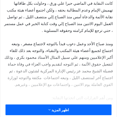
كانت النقابة في الماضي حبرا علي ورق ، وحاولت بكل طاقاتها
تهميش الإمام وعدم المطالبة بحقه ، ولكن اجتمع أعضاء هيئة مكتب
نقابة الأئمة والدعاة أمس منذ الصباح إلي منتصف الليل ، ثم تواصل
العمل اليوم الاثنين منذ الصباح إلي وقت كتابة الخبر في عمل مستمر
، حتي ترجع للإمام كرامته وحقوقه المسلوبة .
ومنذ صباح الأحد وعمل دءوب فبدأ بالتوجه لاجتماع مصغر ، وتبعه
اجتماع لجميع أعضاء هيئة المكتب والنقباء، والتوجه بعد ذلك للقاء
أكبر الإعلاميين ومنهم علي سبيل المثال الأستاذ محمود بكري ، وذلك
لتفعيل حقوق الأئمة ، ثم التوجه لتقديم واجب العزاء في وفاة حماة
فضيلة الشيخ محمد عز رئيس الإدارة المركزية لشئون الدعوة ، ثم
اجتماع آخر لمنتصف الليل ، وتبعه اجتماعات مكثفة والتوجه لوزارة
القوي العاملة يوم الاثنين ، واجتماعات مع الإعلاميين ، وغيرهم.
ومن أهم القرارات التي اتخذتها النقابة:
اظهر المزيد
مقالات ذات صلة