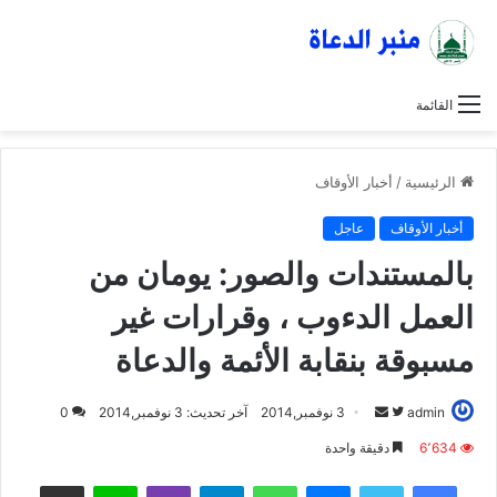
القائمة
الرئيسية
/
أخبار الأوقاف
أخبار الأوقاف
عاجل
بالمستندات والصور: يومان من
العمل الدءوب ، وقرارات غير
مسبوقة بنقابة الأئمة والدعاة
admin
ت
أ
3 نوفمبر,2014
آخر تحديث: 3 نوفمبر,2014
0
ا
ر
6٬634
دقيقة واحدة
ب
س
فيسبوك
تويتر
ماسنجر
واتساب
تيلقرام
ڤايبر
لاين
مشاركة عبر البريد
ع
ل