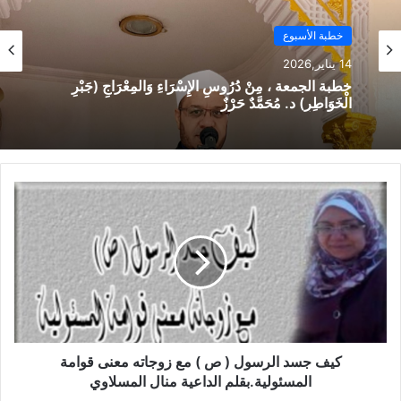
النقابة ، بتسليم كل أوراق النقابة والأختام.
خطبة الأسبوع
3- المطالبة بحقوق الأئمة بقوة ، بعد تعاون الجميع الآن واتفاقهم
14 يناير,2026
علي تغليب مصلحة الإمام علي حساب المصالح الشخصية ، وانتظروا
خطبة الجمعة ، مِنْ دُرُوسِ الإِسْرَاءِ وَالمِعْرَاجِ (جَبْرِ
جديدا في القريب العاجل اتحاد الجميع ، لكي يرجع للإمام حقوقه .
الْخَوَاطِرِ) د. مُحَمَّدٌ حَرْزٌ
4- وافق المجلس علي اختيار الدكتور أحمد رمضان أحمد نقيب
القاهرة “وكيل أول النقابة” ، والمتحدث الإعلامي ، والشيخ صبري
عبادة خليل “منسق عام”.
5- تفويض هيئة مصغرة لمتابعة وإنجاز كل أعمال النقابة أمام جميع
الجهات المعنية وهم: (الدكتور أحمد رمضان أحمد ، الشيخ شعبان
جلال ، الشيخ صبري عبادة خليل ، والشيخ ماهر علي عبد المطلب
جبر ، والشيخ محمد حسن عرنوس).
وعدد من القرارات الأخري والهامة.
كيف جسد الرسول ( ص ) مع زوجاته معنى قوامة
المسئولية.بقلم الداعية منال المسلاوي
وإليكم صورة من قرار هيئة المكتب الذي تم تسليمه اليوم لوزارة