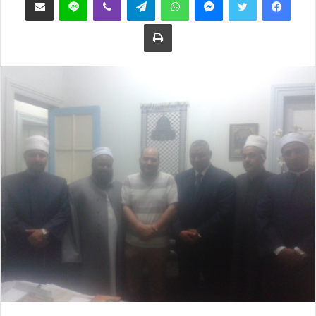
ع
ب
طباعة
ل
ر
ى
ي
ت
د
و
ا
ي
إ
ت
ل
ر
ك
ت
ر
و
ن
ي
ا