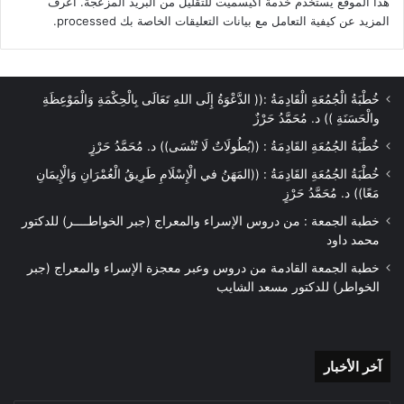
هذا الموقع يستخدم خدمة أكيسميت للتقليل من البريد المزعجة.
اعرف
المزيد عن كيفية التعامل مع بيانات التعليقات الخاصة بك processed
.
خُطْبَةُ الْجُمُعَةِ الْقَادِمَةُ :(( الدَّعْوَةُ إِلَى اللهِ تَعَالَى بِالْحِكْمَةِ وَالْمَوْعِظَةِ
والْحَسَنَةِ )) د. مُحَمَّدُ حَرْزٌ
خُطْبَةُ الجُمُعَةِ القَادِمَةُ : ((بُطُولَاتٌ لَا تُنْسَى)) د. مُحَمَّدُ حَرْزٍ
خُطْبَةُ الجُمُعَةِ القَادِمَةُ : ((المَهَنُ في الْإِسْلَامِ طَرِيقُ الْعُمْرَانِ وَالْإِيمَانِ
مَعًا)) د. مُحَمَّدُ حَرْزٍ
خطبة الجمعة : من دروس الإسراء والمعراج (جبر الخواطــــر) للدكتور
محمد داود
خطبة الجمعة القادمة من دروس وعبر معجزة الإسراء والمعراج (جبر
الخواطر) للدكتور مسعد الشايب
آخر
آخر الأخبار
الأخبار