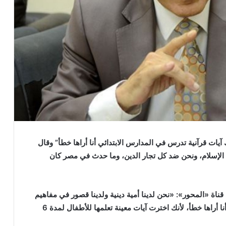
ات قرآنية تدرس في المدارس الابتدائي أنا أراها خطأ” وقال
 الإسلام، ونحن ضد كل تجار الدين، وما حدث في مصر كان
قائه ببرنامج «90 دقيقة» على قناة «المحور»: «نحن لدينا أمية دينية ولدينا قصور في مفاهيم
دينية، وهناك آيات قرآنية تدرس في المدارس الابتدائي أنا أراها خطأ، لأنك اخترت آيات معينة تعلمها للأطفال لمدة 6