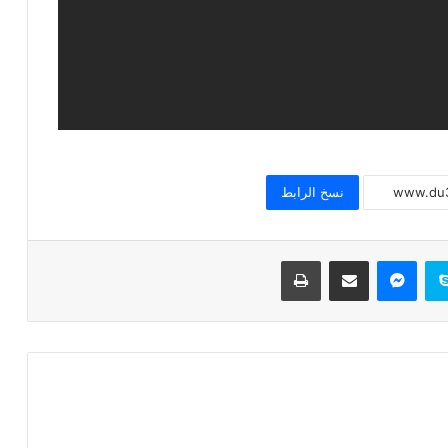
وَقُولُوا لِلنَّاسِ حُسْنًا صلاح عبد الخالق خطبة
الجمعة
خطبة الجمعة القادمة وَقُولُوا لِلنَّاسِ حُسْنًا
الشيخ أحمد عبد الله عطوة
نسخ الرابط
وَقُــولُــوا لِـلنــَّاسِ حُسْــنــًا ، خطبة الجمعة
مكرم عبد اللطيف
سكايب
ماسنجر
مشاركة عبر البريد
طباعة
التحذير من اللامبالاة بالكلمة وأثرها السيد
مراد سلامة
خُطْبَة استرشادية بعنوان: وَقُولُواْ لِلنَّاسِ
حُسْناً