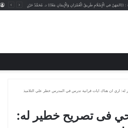
ُ : ((المَهَنُ في الْإِسْلَامِ طَرِيقُ الْعُمْرَانِ وَالْإِيمَانِ مَعًا)) د. مُحَمَّدُ حَرْزٍ
 له: اري ان هناك ايات قرانية تدرس في المدرس خطر علي التلاميذ
بحي فى تصريح خطير له: