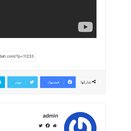
فيسبوك
تويتر
شاركها
admin
موق
في
تويت