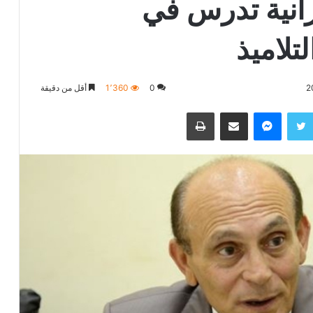
رانية تدرس في
لاميذ
0
1٬360
أقل من دقيقة
تويتر
ماسنجر
مشاركة عبر البريد
طباعة