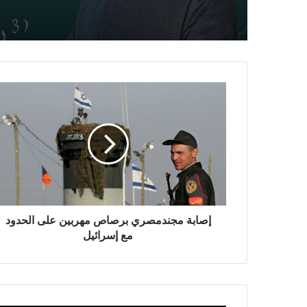
العالمين (صناعة الأمل)” للد
محمـد حسن داود
إصابة مجندمصري برصاص مهربين على الحدود
مع إسرائيل