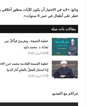
وتابع: «لابد في الاختيار أن يكون للآيات منظور أخلاقي
خطر على أطفال في عمر 6 سنوات».
مقالات ذات صلة
خطبة الجمعة : ونغرسُ فيأكلُ من
بَعدَنا، د. محمد داود
29 أبريل,2025
إذا استنارَ العقلُ بالعلمِ أنارَ الدنيا
15 أبريل,2025
نترككم مع الفيديو: