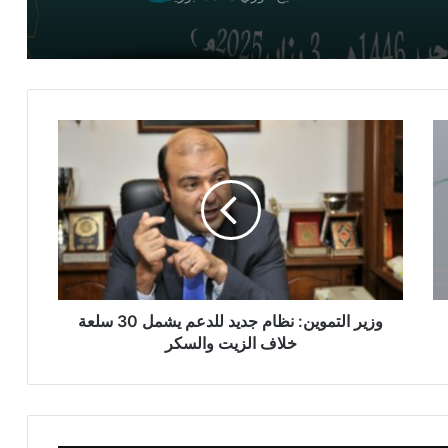
كتور/
وَقُولُوا لِلنَّاسِ حُسْنًا صلاح عبد الخالق خطبة
الجمعة
خطبة الجمعة القادمة وَقُولُوا لِلنَّاسِ حُسْنًا
الشيخ أحمد عبد الله عطوة
وَقُــولُــوا لِـلنــَّاسِ حُسْــنــًا ، خطبة الجمعة
مكرم عبد اللطيف
وزير التموين: نظام جديد للدعم يشمل 30 سلعة
التحذير من اللامبالاة بالكلمة وأثرها السيد
خلاف الزيت والسكر
مراد سلامة
خُطْبَة استرشادية بعنوان: وَقُولُواْ لِلنَّاسِ
حُسْناً