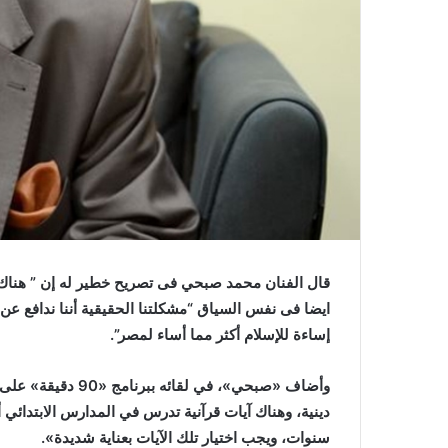
و
ن
ي
ا
قال الفنان محمد صبحي فى تصريح خطير له إن ” هناك آي
ايضا فى نفس السياق “مشكلتنا الحقيقية أننا ندافع عن
إساءة للإسلام أكثر مما أساء لمصر”.
وأضاف «صبحي»، في ل
سنوات، ويجب اختيار تلك الآيات بعناية شديدة».