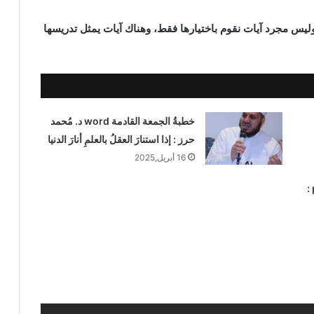
 وليس مجرد آيات نقوم باختيارها فقط، وهناك آيات يمثل تدريسها
خطبةُ الجمعة القادمة word د. مُحمد
حرز : إذا استنارَ العقلُ بالعلمِ أنارَ الدنيا
16 أبريل,2025
خطبة الجمعة القادمة محمد حرز pdf :