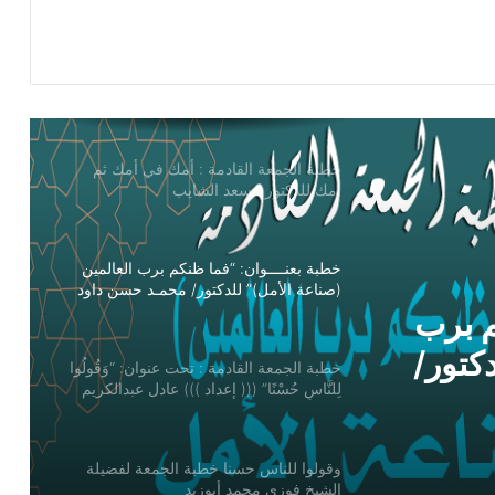
خطبة الجمعة القادمة : أمك في أمك ثم
أمك للدكتور مسعد الشايب
خطبة بعنــــوان: “فما ظنكم برب العالمين
(صناعة الأمل)” للدكتور/ محمـد حسن داود
خطبة الجمعة القادمة : تحت عنوان: “وَقُولُوا
لِلنَّاسِ حُسْنًا” ((( إعداد ))) عادل عبدالكريم
توني إبراهيم
 عنوان:
إعداد )))
وقولوا للناس حسنا خطبة الجمعة لفضيلة
الشيخ فوزي محمد أبوزيد
يم
م برب
خطبة الجمعة : وقولوا للناس حُسنًا الشيخ/
أحمد عزت حسن