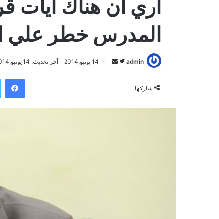
اري ان هناك ايات ق
المدرس خطر علي الت
admin
ت
أ
14 يونيو,2014
آخر تحديث: 14 يونيو,2014
ا
ر
فيسبوك
ب
س
شاركها
ع
ل
ع
ب
ل
ر
ى
ي
ت
د
و
ا
ي
إ
ت
ل
ر
ك
ت
ر