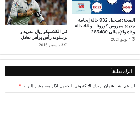
الصحة: تسجيل 932 حالة إيجابية
جديدة بفيروس كورونا .. و 44 حالة
في الكلاسيكو ريال مدريد و
وفاة والإجمالي 265489
برشلونة رأس برأس تعادل
4 يونيو,2021
3 ديسمبر,2016
اترك تعليقاً
لن يتم نشر عنوان بريدك الإلكتروني.
الحقول الإلزامية مشار إليها بـ
*
ا
ل
ت
ع
ل