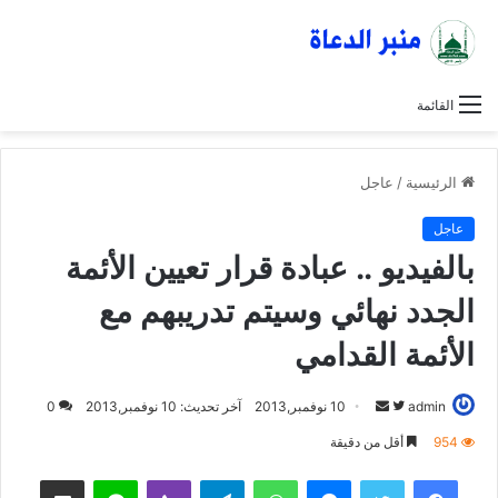
القائمة
الرئيسية
/
عاجل
عاجل
بالفيديو .. عبادة قرار تعيين الأئمة
الجدد نهائي وسيتم تدريبهم مع
الأئمة القدامي
admin
ت
أ
10 نوفمبر,2013
آخر تحديث: 10 نوفمبر,2013
0
ا
ر
954
أقل من دقيقة
ب
س
فيسبوك
تويتر
ماسنجر
واتساب
تيلقرام
ڤايبر
لاين
مشاركة عبر البريد
ع
ل