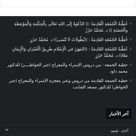
خُطْبَةُ الْجُمُعَةِ الْقَادِمَةُ :(( الدَّعْوَةُ إِلَى اللهِ تَعَالَى بِالْحِكْمَةِ وَالْمَوْعِظَةِ
والْحَسَنَةِ )) د. مُحَمَّدُ حَرْزٌ
خُطْبَةُ الجُمُعَةِ القَادِمَةُ : ((بُطُولَاتٌ لَا تُنْسَى)) د. مُحَمَّدُ حَرْزٍ
خُطْبَةُ الجُمُعَةِ القَادِمَةُ : ((المَهَنُ في الْإِسْلَامِ طَرِيقُ الْعُمْرَانِ وَالْإِيمَانِ
مَعًا)) د. مُحَمَّدُ حَرْزٍ
خطبة الجمعة : من دروس الإسراء والمعراج (جبر الخواطــــر) للدكتور
محمد داود
خطبة الجمعة القادمة من دروس وعبر معجزة الإسراء والمعراج (جبر
الخواطر) للدكتور مسعد الشايب
آخر
آخر الأخبار
الأخبار