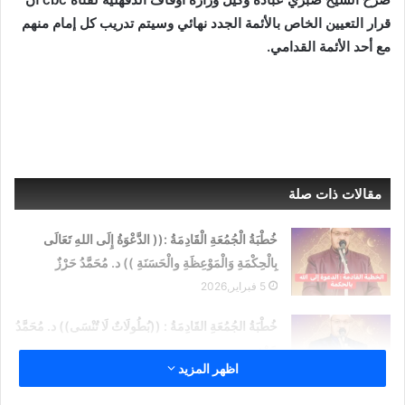
قرار التعيين الخاص بالأئمة الجدد نهائي وسيتم تدريب كل إمام منهم
مع أحد الأئمة القدامي.
مقالات ذات صلة
خُطْبَةُ الْجُمُعَةِ الْقَادِمَةُ :(( الدَّعْوَةُ إِلَى اللهِ تَعَالَى
بِالْحِكْمَةِ وَالْمَوْعِظَةِ والْحَسَنَةِ )) د. مُحَمَّدُ حَرْزٌ
5 فبراير,2026
خُطْبَةُ الجُمُعَةِ القَادِمَةُ : ((بُطُولَاتٌ لَا تُنْسَى)) د. مُحَمَّدُ
حَرْزٍ
اظهر المزيد
29 يناير,2026