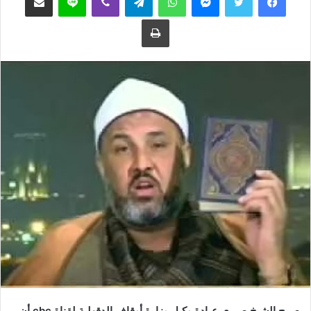
ع
ب
طباعة
ل
ر
ى
ي
ت
د
و
ا
ي
إ
ت
ل
ر
ك
ت
ر
و
ن
ي
ا
صرح الشيخ صبري عبادة وكيل وزارة أوقاف الدقهلية لقناة cbc أن