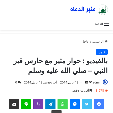
القائمة
الرئيسية
/
عاجل
عاجل
بالفيديو : حوار مثير مع حارس قبر
النبي – صلي الله عليه وسلم
admin
ت
أ
18 أبريل,2014
آخر تحديث: 18 أبريل,2014
0
ا
ر
3٬278
أقل من دقيقة
ب
س
فيسبوك
تويتر
ماسنجر
واتساب
تيلقرام
ڤايبر
لاين
مشاركة عبر البريد
ع
ل
ع
ب
طباعة
ل
ر