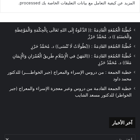
المزيد عن كيفية التعامل مع بيانات التعليقات الخاصة بك processed
.
خُطْبَةُ الْجُمُعَةِ الْقَادِمَةُ :(( الدَّعْوَةُ إِلَى اللهِ تَعَالَى بِالْحِكْمَةِ وَالْمَوْعِظَةِ
والْحَسَنَةِ )) د. مُحَمَّدُ حَرْزٌ
خُطْبَةُ الجُمُعَةِ القَادِمَةُ : ((بُطُولَاتٌ لَا تُنْسَى)) د. مُحَمَّدُ حَرْزٍ
خُطْبَةُ الجُمُعَةِ القَادِمَةُ : ((المَهَنُ في الْإِسْلَامِ طَرِيقُ الْعُمْرَانِ وَالْإِيمَانِ
مَعًا)) د. مُحَمَّدُ حَرْزٍ
خطبة الجمعة : من دروس الإسراء والمعراج (جبر الخواطــــر) للدكتور
محمد داود
خطبة الجمعة القادمة من دروس وعبر معجزة الإسراء والمعراج (جبر
الخواطر) للدكتور مسعد الشايب
آخر
آخر الأخبار
الأخبار