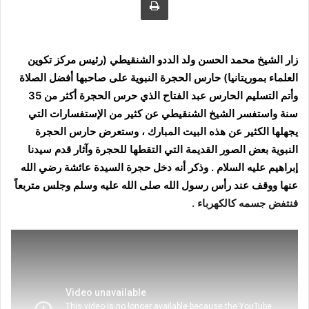
ى
ي
ت
د
و
ا
زار الشيخ محمد الحسن ولد الددو الشنقيطي (رئيس مركز تكوين
ي
إ
العلماء بموريتانيا) حارس الحجرة النبوية على صاحبها أفضل الصلاة
ت
ل
وأتم التسليم الحارس عبد الفتاح الذي حرس الحجرة أكثر من 35
ر
ك
سنة واستفسر الشيخ الشنقيطي عن كثير من الإستفسارات التي
ت
يجهلها الكثير عن هذه البيت المبارك ، وستعرض حارس الحجرة
ر
و
النبوية بعض الصور القديمة التي التقطها للحجرة وآثار قدم سيدنا
ن
إبراهيم عليه السلام . وذكر أنه دخل حجرة السيدة عائشة رضي الله
ي
عنها ووقف عند رأس رسول الله صلى الله عليه وسلم وجلس متربعاً
ا
فنتفض جسمه كالكهرباء .