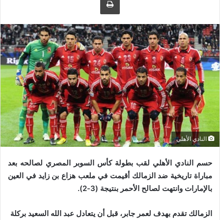
ى
ي
ت
د
و
ا
ي
إ
ت
ل
ر
ك
ت
ر
و
ن
ي
النادي الأهلي
ا
حسم النادي الأهلي لقب بطولة كأس السوبر المصري لصالحه بعد
مباراة تاريخية ضد الزمالك أقيمت في ملعب هزاع بن زايد في العين
بالإمارات وانتهت لصالح الأحمر بنتيجة (3-2).
الزمالك تقدم بهدف لعمر جابر، قبل أن يتعادل عبد الله السعيد بركلة