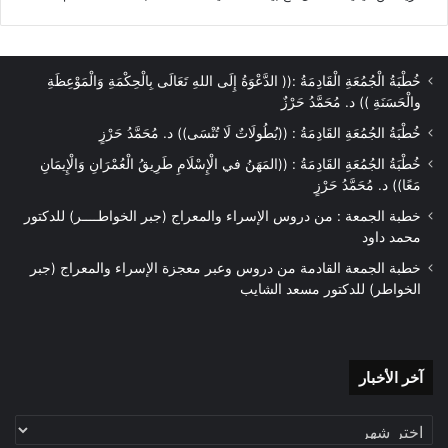
خُطْبَةُ الْجُمُعَةِ الْقَادِمَةُ :(( الدَّعْوَةُ إِلَى اللهِ تَعَالَى بِالْحِكْمَةِ وَالْمَوْعِظَةِ
والْحَسَنَةِ )) د. مُحَمَّدُ حَرْزٌ
خُطْبَةُ الجُمُعَةِ القَادِمَةُ : ((بُطُولَاتٌ لَا تُنْسَى)) د. مُحَمَّدُ حَرْزٍ
خُطْبَةُ الجُمُعَةِ القَادِمَةُ : ((المَهَنُ في الْإِسْلَامِ طَرِيقُ الْعُمْرَانِ وَالْإِيمَانِ
نسخ الرابط
مَعًا)) د. مُحَمَّدُ حَرْزٍ
خطبة الجمعة : من دروس الإسراء والمعراج (جبر الخواطــــر) للدكتور
محمد داود
خطبة الجمعة القادمة من دروس وعبر معجزة الإسراء والمعراج (جبر
الخواطر) للدكتور مسعد الشايب
آخر
آخر الأخبار
الأخبار