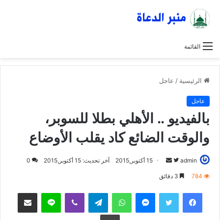
القائمة
الرئيسية
/
عاجل
عاجل
بالفيديو .. الأهلي بطلا للسوبر،
والوقت الضائع كاد يقلب الأوضاع
admin
ت
أ
15 أكتوبر,2015
آخر تحديث: 15 أكتوبر,2015
0
ا
ر
784
3 دقائق
ب
س
فيسبوك
تويتر
ماسنجر
واتساب
تيلقرام
ڤايبر
لاين
مشاركة عبر البريد
ع
ل
ع
ب
طباعة
ل
ر