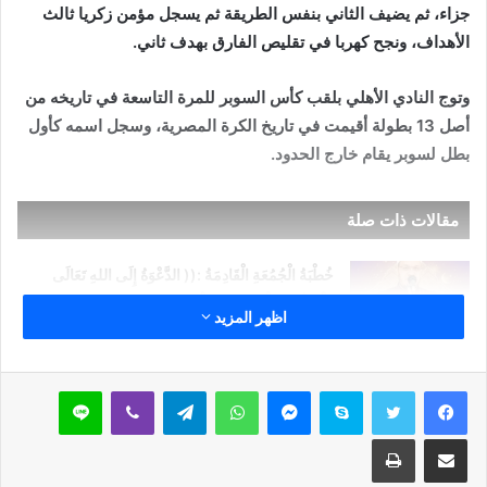
جزاء، ثم يضيف الثاني بنفس الطريقة ثم يسجل مؤمن زكريا ثالث
الأهداف، ونجح كهربا في تقليص الفارق بهدف ثاني.
وتوج النادي الأهلي بلقب كأس السوبر للمرة التاسعة في تاريخه من
أصل 13 بطولة أقيمت في تاريخ الكرة المصرية، وسجل اسمه كأول
بطل لسوبر يقام خارج الحدود.
مقالات ذات صلة
خُطْبَةُ الْجُمُعَةِ الْقَادِمَةُ :(( الدَّعْوَةُ إِلَى اللهِ تَعَالَى
بِالْحِكْمَةِ وَالْمَوْعِظَةِ والْحَسَنَةِ )) د. مُحَمَّدُ حَرْزٌ
اظهر المزيد
5 فبراير,2026
خُطْبَةُ الجُمُعَةِ القَادِمَةُ : ((بُطُولَاتٌ لَا تُنْسَى)) د. مُحَمَّدُ
سكايب
ماسنجر
واتساب
تيلقرام
ڤايبر
لاين
حَرْزٍ
29 يناير,2026
مشاركة عبر البريد
طباعة
خُطْبَةُ الجُمُعَةِ القَادِمَةُ : ((المَهَنُ في الْإِسْلَامِ طَرِيقُ