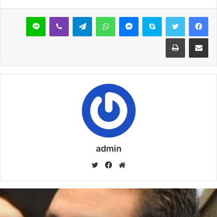
سكايب
ماسنجر
واتساب
تيلقرام
ڤايبر
لاين
مشاركة عبر البريد
طباعة
admin
موق
في
تويت
ع
سب
ر
الوي
وك
ب