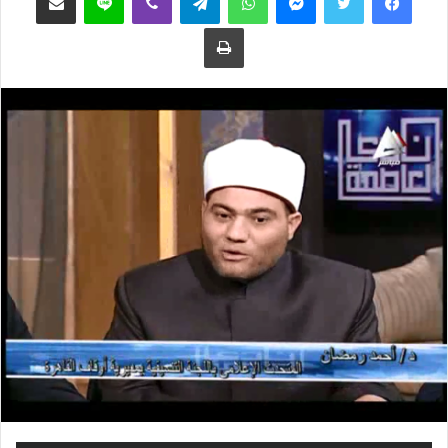
ع
ب
طباعة
ل
ر
ى
ي
ت
د
و
ا
ي
إ
ت
ل
ر
ك
ت
ر
و
ن
ي
ا