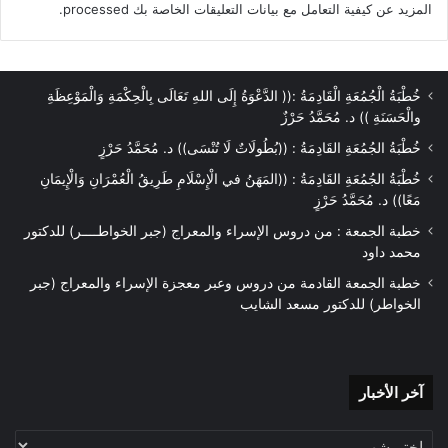
المزيد عن كيفية التعامل مع بيانات التعليقات الخاصة بك processed
.
خُطْبَةُ الْجُمُعَةِ الْقَادِمَةُ :(( الدَّعْوَةُ إِلَى اللهِ تَعَالَى بِالْحِكْمَةِ وَالْمَوْعِظَةِ
والْحَسَنَةِ )) د. مُحَمَّدُ حَرْزٌ
خُطْبَةُ الجُمُعَةِ القَادِمَةُ : ((بُطُولَاتٌ لَا تُنْسَى)) د. مُحَمَّدُ حَرْزٍ
خُطْبَةُ الجُمُعَةِ القَادِمَةُ : ((المَهَنُ في الْإِسْلَامِ طَرِيقُ الْعُمْرَانِ وَالْإِيمَانِ
مَعًا)) د. مُحَمَّدُ حَرْزٍ
خطبة الجمعة : من دروس الإسراء والمعراج (جبر الخواطــــر) للدكتور
محمد داود
خطبة الجمعة القادمة من دروس وعبر معجزة الإسراء والمعراج (جبر
الخواطر) للدكتور مسعد الشايب
آخر
آخر الأخبار
الأخبار