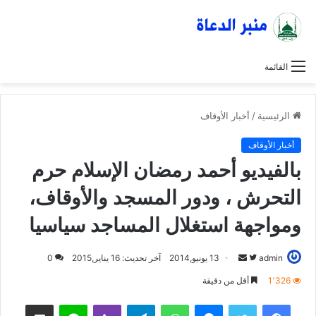
القائمة
الرئيسية
/
أخبار الأوقاف
أخبار الأوقاف
بالفيديو أحمد رمضان الإسلام حرم
التحرش ، ودور المسجد والأوقاف،
ومواجهة استغلال المساجد سياسيا
admin
ت
أ
13 يونيو,2014
آخر تحديث: 16 يناير,2015
0
ا
ر
1٬326
أقل من دقيقة
ب
س
فيسبوك
تويتر
ماسنجر
واتساب
تيلقرام
ڤايبر
لاين
مشاركة عبر البريد
ع
ل