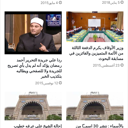
5 يناير,2018
4 مايو,2015
وزير الأوقاف يكرم الدفعة الثالثة
من الأئمة المتميزين والفائزين في
مسابقة البحوث
ردا علي جريدة التحرير أحمد
رمضان يؤكد أنه لم يدل بأي تصريح
23 أغسطس,2015
للجريدة ولا للصفحي ويطالبه
بتكذيب الخبر
12 نوفمبر,2015
بالأسماء : ننشر 30 اسمــًا من
إحالة الشيخ علي عرفه خطيب