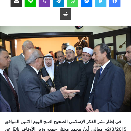
ع
ب
طباعة
ل
ر
ى
ي
ت
د
و
ا
ي
إ
ت
ل
ر
ك
ت
ر
و
ن
ي
ا
في إطار نشر الفكر الإسلامى الصحيح افتتح اليوم الاثنين الموافق
2/3/2015م معالى أ.د/ محمد مختار جمعه وزير الأوقاف نائبًا عن