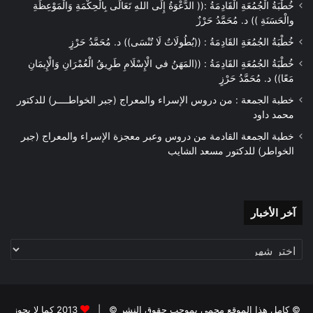
خُطْبَةُ الْجُمُعَةِ الْقَادِمَةُ :(( الدَّعْوَةُ إِلَى اللهِ تَعَالَى بِالْحِكْمَةِ وَالْمَوْعِظَةِ
والْحَسَنَةِ )) د. مُحَمَّدُ حَرْزٌ
خُطْبَةُ الجُمُعَةِ القَادِمَةُ : ((بُطُولَاتٌ لَا تُنْسَى)) د. مُحَمَّدُ حَرْزٍ
خُطْبَةُ الجُمُعَةِ القَادِمَةُ : ((المَهَنُ في الْإِسْلَامِ طَرِيقُ الْعُمْرَانِ وَالْإِيمَانِ
مَعًا)) د. مُحَمَّدُ حَرْزٍ
خطبة الجمعة : من دروس الإسراء والمعراج (جبر الخواطــــر) للدكتور
محمد داود
خطبة الجمعة القادمة من دروس وعبر معجزة الإسراء والمعراج (جبر
الخواطر) للدكتور مسعد الشايب
آخر
آخر الأخبار
الأخبار
© كامل هذا الموقع محمي بموجب حقوق النشر © |
2013 كما لا يجوز