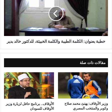
من جهته قام أ.د/ محمد أبو هاشم بتسليم معالي الوزير نسخة من
كتاب الله (عز وجل) تقديرا لجهوده في خدمة الدعوة .
محافظ الغربية يستقبل معالي وزير الأوقاف
خطبة بعنوان: الكلمة الطيبة والكلمة الخبيثة، للدكتور خالد بدير
مقالات ذات صلة
وزير الأوقاف: يهنئ محمد صلاح
الأوقاف.. برنامج حافل لزيارة وزير
وكوبر والمنتخب المصري
الأوقاف للسودان