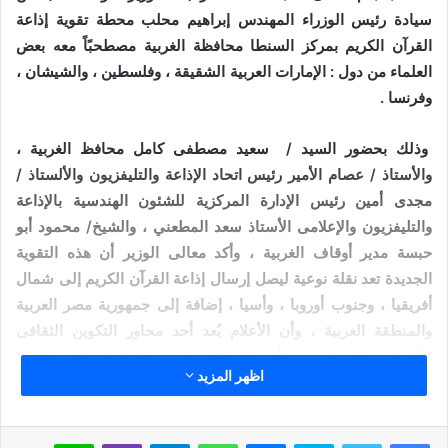
سيادة رئيس الوزراء المهندس إبراهيم محلب محطة تقوية إذاعة
القرآن الكريم بمركز السنطا محافظة الغربية مصطحبًاً معه بعض
العلماء من دول : الإمارات العربية الشقيقة ، وفلسطين ، والشيشان ،
وفرنسا .
وذلك بحضور السيد / سعيد مصطفى كامل محافظ الغربية ،
والأستاذ / عصام الأمير رئيس اتحاد الإذاعة والتليفزيون والألستاذ /
مجدى أمين رئيس الإدارة المركزية للشئون الهندسية بالإذاعة
والتليفزيون والإعلامى الأستاذ سعد المطعني ، والشيخ/ محمود أبو
حبسة مدير أوقاف الغربية ، وأكد معالى الوزير أن هذه التقوية
الجديدة تعد نقلة نوعية ليصل إرسال إذاعة القرآن الكريم إلى شمال
أفريقيا ، وجنوب أوروبا ، وأسيا ، إضافة إلى جمهورية مصر العربية
والمنطقة العربية ، وأن الأعلام يُعد أحد محاور التكوين الثقافى
والتوعوي للمجتمع ، وأحد العوامل فى مواجهة تحديات العصر
اظهر المزيد
ومحاربة اللغو والتطرف ، ووجه شكرا للتغطية الإعلامية المثالية
الرائعة للمؤتمرات والأعمال التى تقوم بها وزارة الأوقاف .
سكايب
ماسنجر
واتساب
تيلقرام
ڤايبر
لاين