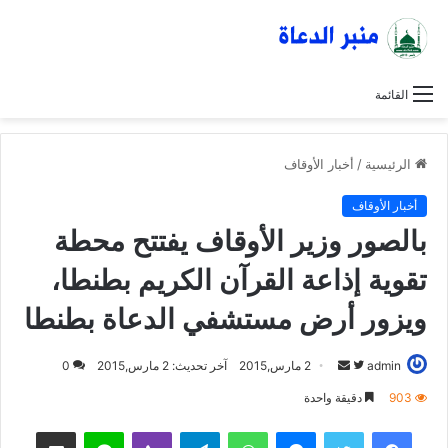
القائمة
الرئيسية
/
أخبار الأوقاف
أخبار الأوقاف
بالصور وزير الأوقاف يفتتح محطة
تقوية إذاعة القرآن الكريم بطنطا،
ويزور أرض مستشفي الدعاة بطنطا
admin
ت
أ
2 مارس,2015
آخر تحديث: 2 مارس,2015
0
ا
ر
903
دقيقة واحدة
ب
س
فيسبوك
تويتر
ماسنجر
واتساب
تيلقرام
ڤايبر
لاين
مشاركة عبر البريد
ع
ل