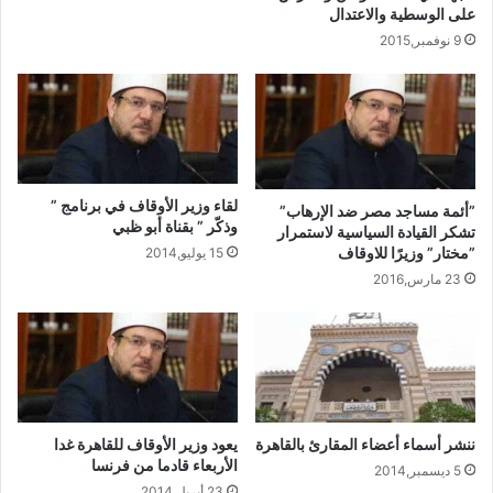
على الوسطية والاعتدال
9 نوفمبر,2015
لقاء وزير الأوقاف في برنامج ”
”أئمة مساجد مصر ضد الإرهاب”
وذكّر ” بقناة أبو ظبي
تشكر القيادة السياسية لاستمرار
”مختار” وزيرًا للاوقاف
15 يوليو,2014
23 مارس,2016
ننشر أسماء أعضاء المقارئ بالقاهرة
يعود وزير الأوقاف للقاهرة غدا
الأربعاء قادما من فرنسا
5 ديسمبر,2014
23 أبريل,2014