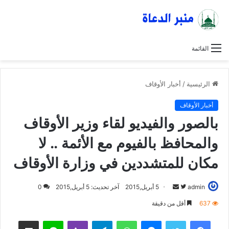
القائمة
الرئيسية
/
أخبار الأوقاف
أخبار الأوقاف
بالصور والفيديو لقاء وزير الأوقاف
والمحافظ بالفيوم مع الأئمة .. لا
مكان للمتشددين في وزارة الأوقاف
admin
ت
أ
5 أبريل,2015
آخر تحديث: 5 أبريل,2015
0
ا
ر
637
أقل من دقيقة
ب
س
فيسبوك
تويتر
ماسنجر
واتساب
تيلقرام
ڤايبر
لاين
مشاركة عبر البريد
ع
ل