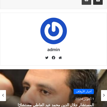
خطبة الجمعة : (رحـم الله رجـلا سمحـا) للدكتـــــور/
محمـد حســــن داود
9 أكتوبر,2024
ما هو موقع منبر الدعاة
9 أكتوبر,2024
admin
موق
في
تويت
ع
سب
ر
الوي
وك
نسخ الرابط
ب
أخبار الأوقاف
1 أكتوبر,2024
المستشار جلال الدين محمد عبد العاطي مستشارًا