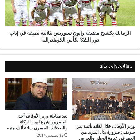
الزمالك يكتسح مضيفه رايون سبورتس بثلاثية نظيفة في إياب
دور الـ32 لكأس الكونفدرالية
مقالات ذات صلة
بعد مقابلة وزير الأوقاف أحد
المصريين يتبرع لبيت الزكاة
وزير الأوقاف خلال لقائه بأئمة بني
والصدقات المصري بمائة ألف جنيه
سويف : ضرورة بذل المزيد من
12 ديسمبر,2014
الجهد في خدمة الوطن والحرص