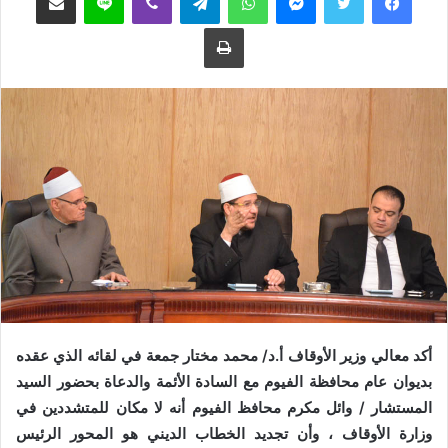
ع
ب
طباعة
ل
ر
ى
ي
ت
د
و
ا
ي
إ
ت
ل
ر
ك
ت
ر
و
ن
ي
ا
أكد معالي وزير الأوقاف أ.د/ محمد مختار جمعة في لقائه الذي عقده
بديوان عام محافظة الفيوم مع السادة الأئمة والدعاة بحضور السيد
المستشار / وائل مكرم محافظ الفيوم أنه لا مكان للمتشددين في
وزارة الأوقاف ، وأن تجديد الخطاب الديني هو المحور الرئيس