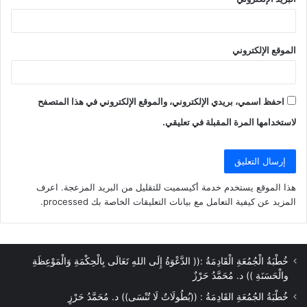
الموقع الإلكتروني
احفظ اسمي، بريدي الإلكتروني، والموقع الإلكتروني في هذا المتصفح
لاستخدامها المرة المقبلة في تعليقي.
هذا الموقع يستخدم خدمة أكيسميت للتقليل من البريد المزعجة.
اعرف
المزيد عن كيفية التعامل مع بيانات التعليقات الخاصة بك processed
.
خُطْبَةُ الْجُمُعَةِ الْقَادِمَةُ :(( الدَّعْوَةُ إِلَى اللهِ تَعَالَى بِالْحِكْمَةِ وَالْمَوْعِظَةِ
والْحَسَنَةِ )) د. مُحَمَّدُ حَرْزٌ
خُطْبَةُ الجُمُعَةِ القَادِمَةُ : ((بُطُولَاتٌ لَا تُنْسَى)) د. مُحَمَّدُ حَرْزٍ