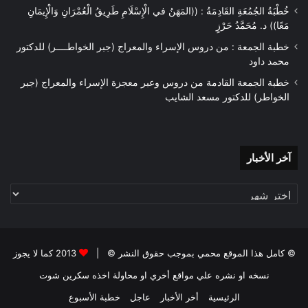
خُطْبَةُ الجُمُعَةِ القَادِمَةُ : ((المَهَنُ في الْإِسْلَامِ طَرِيقُ الْعُمْرَانِ وَالْإِيمَانِ
مَعًا)) د. مُحَمَّدُ حَرْزٍ
خطبة الجمعة : من دروس الإسراء والمعراج (جبر الخواطــــر) للدكتور
محمد داود
خطبة الجمعة القادمة من دروس وعبر معجزة الإسراء والمعراج (جبر
الخواطر) للدكتور مسعد الشايب
آخر
آخر الأخبار
الأخبار
© كامل هذا الموقع محمي بموجب حقوق النشر © |
2013 كما لا يجوز
نسخه او نشره علي مواقع أخري او محاولة اخذه سكرين شوت
الرئيسية
أخر الأخبار
عاجل
خطبة الأسبوع