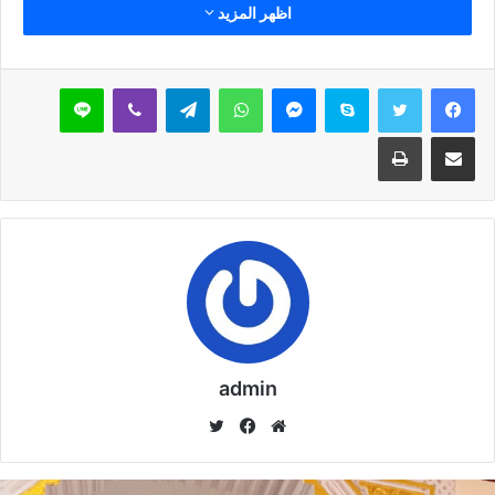
مقالات ذات صلة
اظهر المزيد
خُطْبَةُ الْجُمُعَةِ الْقَادِمَةُ :(( الدَّعْوَةُ إِلَى اللهِ تَعَالَى
بِالْحِكْمَةِ وَالْمَوْعِظَةِ والْحَسَنَةِ )) د. مُحَمَّدُ حَرْزٌ
سكايب
ماسنجر
واتساب
تيلقرام
ڤايبر
لاين
5 فبراير,2026
مشاركة عبر البريد
طباعة
خُطْبَةُ الجُمُعَةِ القَادِمَةُ : ((بُطُولَاتٌ لَا تُنْسَى)) د. مُحَمَّدُ
حَرْزٍ
29 يناير,2026
خُطْبَةُ الجُمُعَةِ القَادِمَةُ : ((المَهَنُ في الْإِسْلَامِ طَرِيقُ
الْعُمْرَانِ وَالْإِيمَانِ مَعًا)) د. مُحَمَّدُ حَرْزٍ
22 يناير,2026
admin
موق
في
تويت
نسخ الرابط
ع
سب
ر
الوي
وك