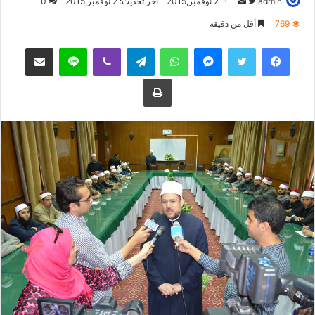
admin
ت
أ
2 نوفمبر,2015
آخر تحديث: 2 نوفمبر,2015
0
ا
ر
769
أقل من دقيقة
ب
س
فيسبوك
تويتر
ماسنجر
واتساب
تيلقرام
ڤايبر
لاين
مشاركة عبر البريد
ع
ل
ع
ب
طباعة
ل
ر
ى
ي
ت
د
و
ا
ي
إ
ت
ل
ر
ك
ت
ر
و
ن
ي
ا