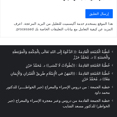
هذا الموقع يستخدم خدمة أكيسميت للتقليل من البريد المزعجة.
اعرف
المزيد عن كيفية التعامل مع بيانات التعليقات الخاصة بك processed
.
خُطْبَةُ الْجُمُعَةِ الْقَادِمَةُ :(( الدَّعْوَةُ إِلَى اللهِ تَعَالَى بِالْحِكْمَةِ وَالْمَوْعِظَةِ
والْحَسَنَةِ )) د. مُحَمَّدُ حَرْزٌ
خُطْبَةُ الجُمُعَةِ القَادِمَةُ : ((بُطُولَاتٌ لَا تُنْسَى)) د. مُحَمَّدُ حَرْزٍ
خُطْبَةُ الجُمُعَةِ القَادِمَةُ : ((المَهَنُ في الْإِسْلَامِ طَرِيقُ الْعُمْرَانِ وَالْإِيمَانِ
مَعًا)) د. مُحَمَّدُ حَرْزٍ
خطبة الجمعة : من دروس الإسراء والمعراج (جبر الخواطــــر) للدكتور
محمد داود
خطبة الجمعة القادمة من دروس وعبر معجزة الإسراء والمعراج (جبر
الخواطر) للدكتور مسعد الشايب