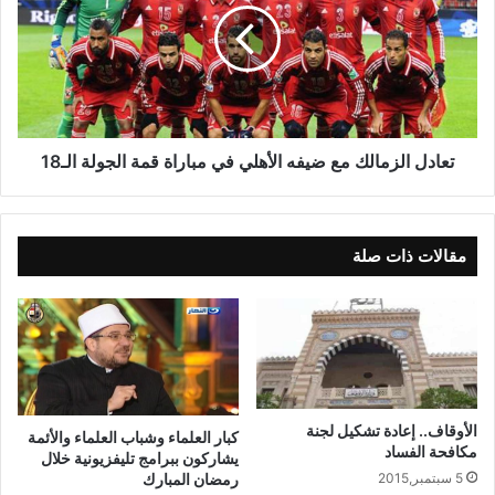
تعادل الزمالك مع ضيفه الأهلي في مباراة قمة الجولة الـ18
مقالات ذات صلة
الأوقاف.. إعادة تشكيل لجنة
كبار العلماء وشباب العلماء والأئمة
مكافحة الفساد
يشاركون ببرامج تليفزيونية خلال
5 سبتمبر,2015
رمضان المبارك