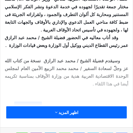
مختار جمعة تقديرًا لجهوده في خدمة الدعوة ونشر الفكر الإسلامي
المستنير ومحاربة كل ألوان التطرف والجمود ، ولقراراته الجريئة فى
ضبط كافة مناحي العمل الدعوي والإداري بالأوقاف والجهات التابعة
لها ، ولجهوده في تأسيس اتحاد الأوقاف العربية .
وقد أناب معاليه في الحضور فضيلة الشيخ / محمد عبد الرازق
عمر رئيس القطاع الديني ووكيل أول الوزارة وبعض قيادات الوزارة .
وسيقدم فضيلة الشيخ / محمد عبد الرازق نسخة من كتاب الله
عز وجلّ لسعادة السفير / محمد محمد الربيع الأمين العام لمجلس
الوحدة الاقتصادية العربية هدية من وزارة الأوقاف بمناسبة تكريمه
أيضا في هذا اللقاء .
نسخ الرابط
اظهر المزيد
سكايب
ماسنجر
واتساب
تيلقرام
ڤايبر
لاين