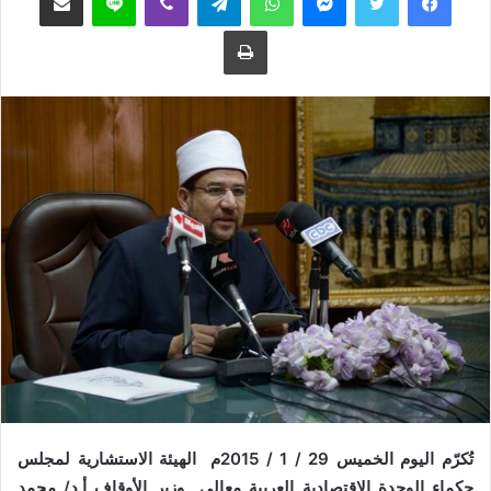
ع
ب
طباعة
ل
ر
ى
ي
ت
د
و
ا
ي
إ
ت
ل
ر
ك
ت
ر
و
ن
ي
ا
تُكرّم اليوم الخميس 29 / 1 / 2015م الهيئة الاستشارية لمجلس
حكماء الوحدة الاقتصادية العربية معالي وزير الأوقاف أ.د/ محمد