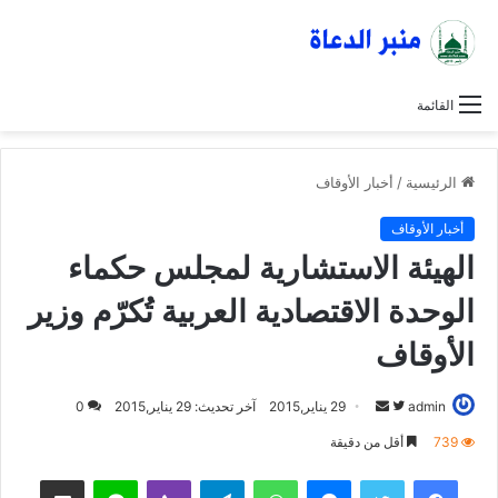
القائمة
الرئيسية
/
أخبار الأوقاف
أخبار الأوقاف
الهيئة الاستشارية لمجلس حكماء
الوحدة الاقتصادية العربية تُكرّم وزير
الأوقاف
admin
ت
أ
29 يناير,2015
آخر تحديث: 29 يناير,2015
0
ا
ر
739
أقل من دقيقة
ب
س
فيسبوك
تويتر
ماسنجر
واتساب
تيلقرام
ڤايبر
لاين
مشاركة عبر البريد
ع
ل