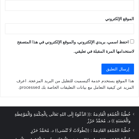
الموقع الإلكتروني
احفظ اسمي، بريدي الإلكتروني، والموقع الإلكتروني في هذا المتصفح
لاستخدامها المرة المقبلة في تعليقي.
هذا الموقع يستخدم خدمة أكيسميت للتقليل من البريد المزعجة.
اعرف
المزيد عن كيفية التعامل مع بيانات التعليقات الخاصة بك processed
.
خُطْبَةُ الْجُمُعَةِ الْقَادِمَةُ :(( الدَّعْوَةُ إِلَى اللهِ تَعَالَى بِالْحِكْمَةِ وَالْمَوْعِظَةِ
والْحَسَنَةِ )) د. مُحَمَّدُ حَرْزٌ
خُطْبَةُ الجُمُعَةِ القَادِمَةُ : ((بُطُولَاتٌ لَا تُنْسَى)) د. مُحَمَّدُ حَرْزٍ