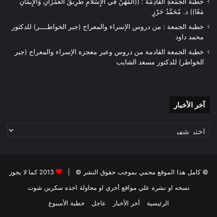
خُطْبَةُ الجُمُعَةِ القَادِمَةُ : ((المَهَنُ في الْإِسْلَامِ طَرِيقُ الْعُمْرَانِ وَالْإِيمَانِ
مَعًا)) د. مُحَمَّدُ حَرْزٍ
خطبة الجمعة : من دروس الإسراء والمعراج (جبر الخواطــــر) للدكتور
محمد داود
خطبة الجمعة القادمة من دروس وعبر معجزة الإسراء والمعراج (جبر
الخواطر) للدكتور مسعد الشايب
آخر
آخر الأخبار
الأخبار
© كامل هذا الموقع محمي بموجب حقوق النشر © |
2013 كما لا يجوز
نسخه او نشره علي مواقع أخري او محاولة اخذه سكرين شوت
الرئيسية
أخر الأخبار
عاجل
خطبة الأسبوع