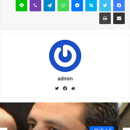
مشاركة عبر البريد
طباعة
admin
موق
في
تويت
ع
سب
ر
الوي
وك
ب
أخبار الأوقاف