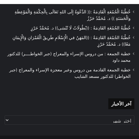
خُطْبَةُ الْجُمُعَةِ الْقَادِمَةُ :(( الدَّعْوَةُ إِلَى اللهِ تَعَالَى بِالْحِكْمَةِ وَالْمَوْعِظَةِ
والْحَسَنَةِ )) د. مُحَمَّدُ حَرْزٌ
خُطْبَةُ الجُمُعَةِ القَادِمَةُ : ((بُطُولَاتٌ لَا تُنْسَى)) د. مُحَمَّدُ حَرْزٍ
خُطْبَةُ الجُمُعَةِ القَادِمَةُ : ((المَهَنُ في الْإِسْلَامِ طَرِيقُ الْعُمْرَانِ وَالْإِيمَانِ
مَعًا)) د. مُحَمَّدُ حَرْزٍ
خطبة الجمعة : من دروس الإسراء والمعراج (جبر الخواطــــر) للدكتور
محمد داود
خطبة الجمعة القادمة من دروس وعبر معجزة الإسراء والمعراج (جبر
الخواطر) للدكتور مسعد الشايب
آخر
آخر الأخبار
الأخبار