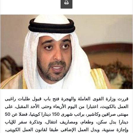
ى
ي
ت
د
و
ا
ي
إ
ت
ل
ر
ك
ت
ر
و
ن
ي
ا
قررت وزارة القوى العاملة والهجرة فتح باب قبول طلبات راغبى
العمل بالكويت، اعتبارا من اليوم الأربعاء وحتى الأحد المقبل، على
مهنتى صرافين وكاشير، براتب شهرى 150 دينارا كويتيا، فضلا عن 50
دينارا بدل سكن، وطعام، ومصاريف انتقال، وتذكرة سفر للإياب
وإجازة سنوية، وبدل العمل الإضافى طبقا لقانون العمل الكويتى،