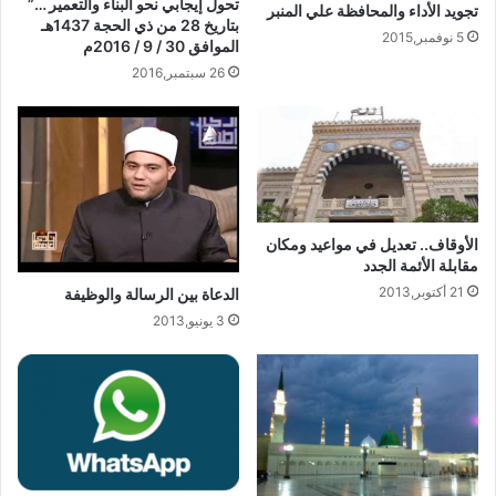
تحول إيجابي نحو البناء والتعمير …”
تجويد الأداء والمحافظة علي المنبر
بتاريخ 28 من ذي الحجة 1437هـ
5 نوفمبر,2015
الموافق 30 / 9 / 2016م
26 سبتمبر,2016
الأوقاف.. تعديل في مواعيد ومكان
مقابلة الأئمة الجدد
21 أكتوبر,2013
الدعاة بين الرسالة والوظيفة
3 يونيو,2013