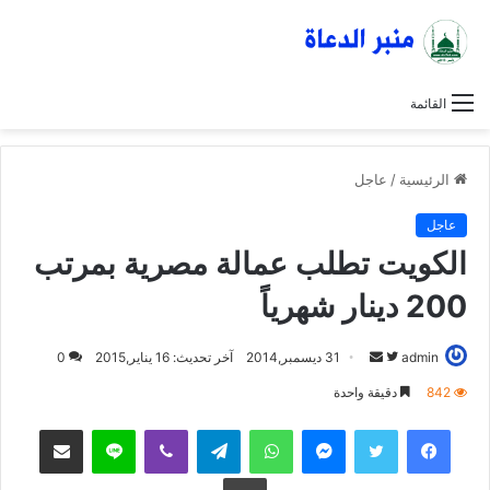
القائمة
الرئيسية
/
عاجل
عاجل
الكويت تطلب عمالة مصرية بمرتب
200 دينار شهرياً
admin
ت
أ
31 ديسمبر,2014
آخر تحديث: 16 يناير,2015
0
ا
ر
842
دقيقة واحدة
ب
س
فيسبوك
تويتر
ماسنجر
واتساب
تيلقرام
ڤايبر
لاين
مشاركة عبر البريد
ع
ل
ع
ب
طباعة
ل
ر