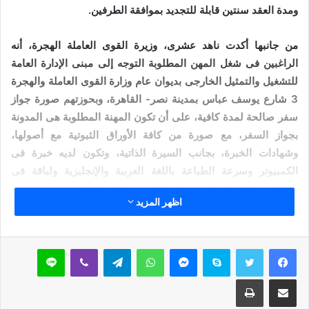
ومدة العقد سنتين قابلة للتجديد بموافقة الطرفين.
من جانبها أكدت ناهد عشرى، وزيرة القوى العاملة الهجرة، أنه
الراغبين فى شغل المهن المطلوبة التوجه إلى مبنى الإدارة العامة
للتشغيل والتمثيل الخارجى بديوان عام وزارة القوى العاملة والهجرة
3 شارع يوسف عباس بمدينة نصر- القاهرة، وبحوزتهم صورة جواز
سفر صالحة لمدة كافية، على أن تكون المهنة المطلوبة هى المدونة
بجواز السفر، مع صورة من كافة الأوراق الثبوتية مع أصولها،
وشهادات الخبرة، بجانب السيرة الذاتية، وتكون لديه خبرة فى
الكمبيوتر وسرعة الطباعة باللغة العربية والإنجليزية ولباقة فى
التعامل مع العملاء والقدرة على التحدث باللغة الإنجليزية.
اظهر المزيد
وقالت ناهد عشرى، وزيرة القوى العاملة الهجرة، إنه سيتم تحديد
موعد إجراء المقابلات مع لجان الاختبارات بالشركة الطالبة
سكايب
ماسنجر
واتساب
تيلقرام
ڤايبر
لاين
المتقدمين فى وقت لاحق يتم إخطارهم به، وذلك فى ديوان عام
الوزارة وتحت إشرافها.
مشاركة عبر البريد
طباعة