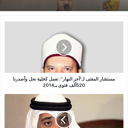
للشروط المطلوبة.
خطبة الجمعة القادمة من دروس وعبر معجزة
الإسراء والمعراج (جبر الخواطر) للدكتور مسعد
الشايب
نسخ الرابط
مستشار المفتى لـ"آخر النهار": نعمل كخلية نحل وأصدرنا
520ألف فتوى بـ2014