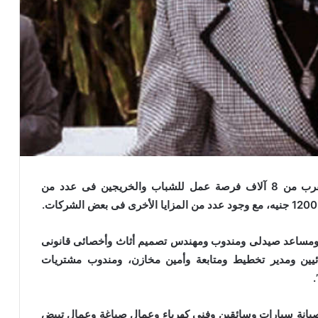
أعلنت وزارة القوى العاملة والهجرة عن توفير ما يقرب من 8 آلاف فرصة عمل للشباب والخريجين فى عدد من
ى ومساعد صيدلى ومندوب ومهندس تصميم أثاث وأخصائى قانونى
يين ومدير تخطيط ومتابعة وأمين مخازن، ومندوب مشتريات
انة سيارات وسائقين وفنى كهرباء وعمال صباغة وعمال تبيض