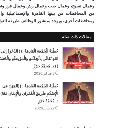
وعمال نسيج، وعمال صب وعمال رش وعمال فرز وتغلي
من المحافظات من بينها القاهرة والإسماعيلية وا
ومحافظات أخرى، ويوجد بمنشور الوظائف طريقة التواصل
مقالات ذات صلة
خُطْبَةُ الْجُمُعَةِ الْقَادِمَةُ :(( الدَّعْوَةُ إِلَى
اللهِ تَعَالَى بِالْحِكْمَةِ وَالْمَوْعِظَةِ والْحَسَنَ
)) د. مُحَمَّدُ حَرْزٌ
5 فبراير,2026
خُطْبَةُ الجُمُعَةِ القَادِمَةُ : ((المَهَنُ في
الْإِسْلَامِ طَرِيقُ الْعُمْرَانِ وَالْإِيمَانِ مَعًا)
د. مُحَمَّدُ حَرْزٍ
22 يناير,2026