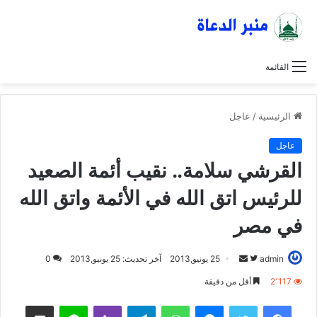
القائمة
الرئيسية
/
عاجل
عاجل
القرشي سلامة.. نقيب أئمة الصعيد
للرئيس اتق الله في الأئمة واتق الله
في مصر
admin
ت
أ
25 يونيو,2013
آخر تحديث: 25 يونيو,2013
0
ا
ر
2٬117
أقل من دقيقة
ب
س
فيسبوك
تويتر
ماسنجر
واتساب
تيلقرام
ڤايبر
لاين
مشاركة عبر البريد
ع
ل