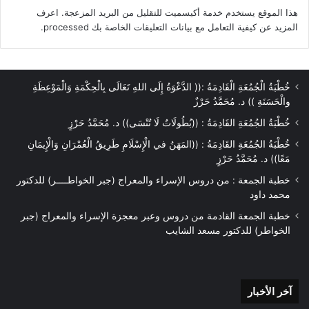
هذا الموقع يستخدم خدمة أكيسميت للتقليل من البريد المزعجة.
اعرف
المزيد عن كيفية التعامل مع بيانات التعليقات الخاصة بك processed
.
خُطْبَةُ الْجُمُعَةِ الْقَادِمَةُ :(( الدَّعْوَةُ إِلَى اللهِ تَعَالَى بِالْحِكْمَةِ وَالْمَوْعِظَةِ
والْحَسَنَةِ )) د. مُحَمَّدُ حَرْزٌ
خُطْبَةُ الجُمُعَةِ القَادِمَةُ : ((بُطُولَاتٌ لَا تُنْسَى)) د. مُحَمَّدُ حَرْزٍ
خُطْبَةُ الجُمُعَةِ القَادِمَةُ : ((المَهَنُ في الْإِسْلَامِ طَرِيقُ الْعُمْرَانِ وَالْإِيمَانِ
مَعًا)) د. مُحَمَّدُ حَرْزٍ
خطبة الجمعة : من دروس الإسراء والمعراج (جبر الخواطــــر) للدكتور
محمد داود
خطبة الجمعة القادمة من دروس وعبر معجزة الإسراء والمعراج (جبر
الخواطر) للدكتور مسعد الشايب
آخر
آخر الأخبار
الأخبار