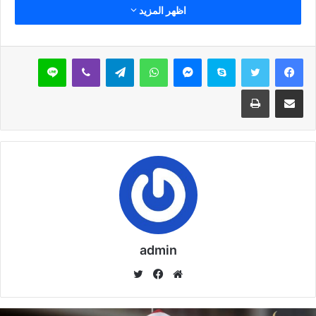
اظهر المزيد
سكايب
ماسنجر
واتساب
تيلقرام
ڤايبر
لاين
مشاركة عبر البريد
طباعة
admin
موق
في
تويت
ع
سب
ر
الوي
وك