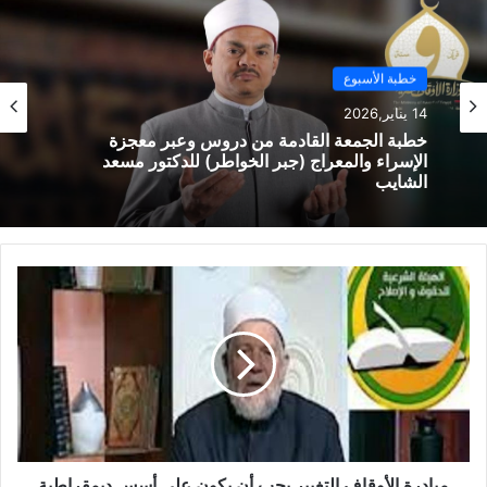
ب
خطبة الأسبوع
خطبة الأسبوع
14 يناير,2026
14 يناير,2026
خطبة الجمعة القادمة من دروس وعبر معجزة
الإسراء والمعراج (جبر الخواطر) للدكتور مسعد
الشايب
خطبة الجمعة ، مِنْ دُرُوسِ الإِسْرَاءِ وَالمِعْرَاجِ (جَبْرِ
الْخَوَاطِرِ) د. مُحَمَّدٌ حَرْزٌ
مبادرة الأوقاف التغيير يجب أن يكون على أسس ديمقراطية