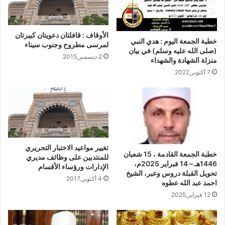
الأوقاف : قافلتان دعويتان كبيرتان
خطبة الجمعة اليوم : هدي النبي
لمرسى مطروح وجنوب سيناء
(صلى الله عليه وسلم) في بيان
2 ديسمبر,2015
منزلة الشهادة والشهداء
7 أكتوبر,2022
تغيير مواعيد الاختبار التحريري
خطبة الجمعة القادمة ، 15 شعبان
للمنتدبين على وظائف مديري
1446هـ – 14 فبراير 2025م،
الإدارات ورؤساء الأقسام
تحويل القبلة دروس وعبر، الشيخ
4 أكتوبر,2017
احمد عبد الله عطوه
12 فبراير,2025