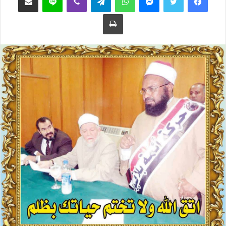
ع
ب
طباعة
ل
ر
ى
ي
ت
د
و
ا
ي
إ
ت
ل
ر
ك
ت
ر
و
ن
ي
ا