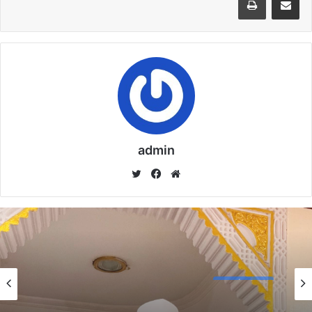
الْعُمْرَانِ وَالْإِيمَانِ مَعًا)) د. مُحَمَّدُ حَرْزٍ
22 يناير,2026
نسخ الرابط
admin
موق
في
تويت
ع
سب
ر
الوي
وك
ب
خطبة الأسبوع
خطبة الأسبوع
14 يناير,2026
خطبة الجمعة ، مِنْ دُرُوسِ الإِسْرَاءِ وَالمِعْرَاجِ (جَبْرِ