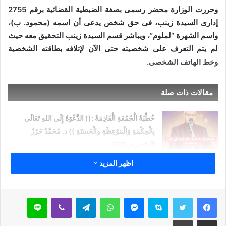
وحررت الوزارة محضر رسمى بصفة الضبطية القضائية برقم 2755
إدارى السيدة زينب، فى حق شخص يدعى أن اسمه (محمود. ب)،
واسم الشهرة “لملوم”، ويباشر قسم السيدة زينب التحقيق معه حيث
لم يتم التعرف على شخصيته حتى اﻵن لإتلافه بطاقته الشخصية
وخط الهاتف الشخصى.
مقالات ذات صلة
خُطْبَةُ الْجُمُعَةِ الْقَادِمَةُ :(( الدَّعْوَةُ إِلَى اللهِ تَعَالَى
بِالْحِكْمَةِ وَالْمَوْعِظَةِ والْحَسَنَةِ )) د. مُحَمَّدُ حَرْزٌ
5 فبراير,2026
اظهر المزيد
خُطْبَةُ الجُمُعَةِ القَادِمَةُ : ((بُطُولَاتٌ لَا تُنْسَى)) د. مُحَمَّدُ
حَرْزٍ
29 يناير,2026
سكايب
ماسنجر
واتساب
تيلقرام
ڤايبر
لاين
خُطْبَةُ الجُمُعَةِ القَادِمَةُ : ((المَهَنُ في الْإِسْلَامِ طَرِيقُ
مشاركة عبر البريد
طباعة