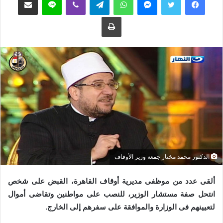
ع
ب
طباعة
ل
ر
ى
ي
ت
د
و
ا
ي
إ
ت
ل
ر
ك
ت
ر
و
ن
ي
الدكتور محمد مختار جمعة وزير الأوقاف
ا
ألقى عدد من موظفى مديرية أوقاف القاهرة، القبض على شخص
انتحل صفة مستشار الوزير، للنصب على مواطنين وتقاضى أموال
لتعيينهم فى الوزارة والموافقة على سفرهم إلى الخارج.