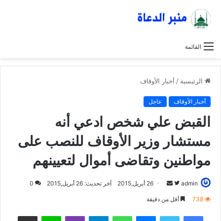
القائمة
الرئيسية
/
أخبار الأوقاف
أخبار الأوقاف
عاجل
القبض علي شخص ادعي أنه
مستشار وزير الأوقاف للنصب على
مواطنين وتقاضى أموال لتعيينهم
admin
ت
أ
26 أبريل,2015
آخر تحديث: 26 أبريل,2015
0
ا
ر
738
أقل من دقيقة
ب
س
فيسبوك
تويتر
ماسنجر
واتساب
تيلقرام
ڤايبر
لاين
مشاركة عبر البريد
ع
ل