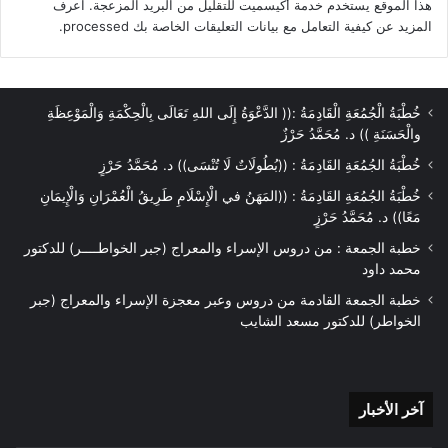
هذا الموقع يستخدم خدمة أكيسميت للتقليل من البريد المزعجة.
اعرف
المزيد عن كيفية التعامل مع بيانات التعليقات الخاصة بك processed
.
خُطْبَةُ الْجُمُعَةِ الْقَادِمَةُ :(( الدَّعْوَةُ إِلَى اللهِ تَعَالَى بِالْحِكْمَةِ وَالْمَوْعِظَةِ
والْحَسَنَةِ )) د. مُحَمَّدُ حَرْزٌ
خُطْبَةُ الجُمُعَةِ القَادِمَةُ : ((بُطُولَاتٌ لَا تُنْسَى)) د. مُحَمَّدُ حَرْزٍ
خُطْبَةُ الجُمُعَةِ القَادِمَةُ : ((المَهَنُ في الْإِسْلَامِ طَرِيقُ الْعُمْرَانِ وَالْإِيمَانِ
مَعًا)) د. مُحَمَّدُ حَرْزٍ
خطبة الجمعة : من دروس الإسراء والمعراج (جبر الخواطــــر) للدكتور
محمد داود
خطبة الجمعة القادمة من دروس وعبر معجزة الإسراء والمعراج (جبر
الخواطر) للدكتور مسعد الشايب
آخر
آخر الأخبار
الأخبار