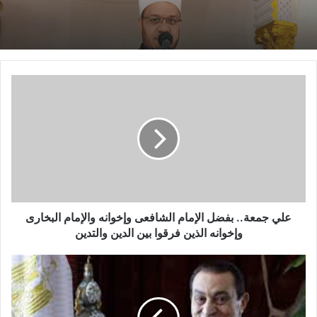
14 يناير,2026
الْخَوَاطِرِ) د. مُحَمَّدٌ حَرْزٌ
خطبة الجمعة القادمة من دروس وعبر معجزة
الإسراء والمعراج (جبر الخواطر) للدكتور مسعد
الشايب
علي جمعة.. بفضل الإمام الشافعى وإخوانه والإمام البخارى
وإخوانه الذين فرقوا بين الدين والتدين