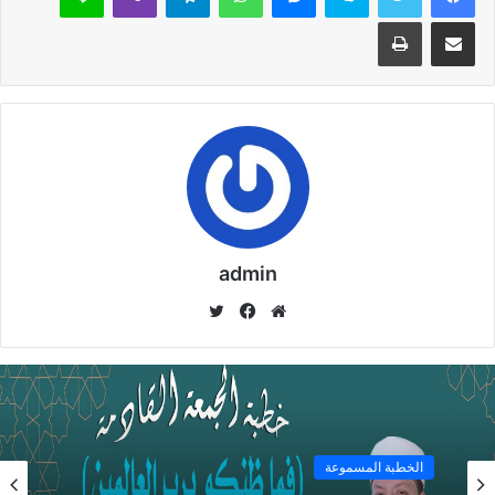
16 أبريل,2025
مشاركة عبر البريد
طباعة
خطبة الجمعة القادمة محمد حرز pdf : إذا استنارَ
العقلُ بالعلمِ أنارَ الدنيا
15 أبريل,2025
admin
نسخ الرابط
موق
في
تويت
ع
سب
ر
الوي
وك
ب
خطبة الأسبوع