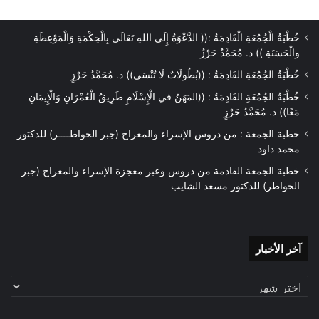
خُطْبَةُ الْجُمُعَةِ الْقَادِمَةُ :(( الدَّعْوَةُ إِلَى اللهِ تَعَالَى بِالْحِكْمَةِ وَالْمَوْعِظَةِ
والْحَسَنَةِ )) د. مُحَمَّدُ حَرْزٌ
خُطْبَةُ الجُمُعَةِ القَادِمَةُ : ((بُطُولَاتٌ لَا تُنْسَى)) د. مُحَمَّدُ حَرْزٍ
خُطْبَةُ الجُمُعَةِ القَادِمَةُ : ((المَهَنُ في الْإِسْلَامِ طَرِيقُ الْعُمْرَانِ وَالْإِيمَانِ
مَعًا)) د. مُحَمَّدُ حَرْزٍ
خطبة الجمعة : من دروس الإسراء والمعراج (جبر الخواطــــر) للدكتور
محمد داود
خطبة الجمعة القادمة من دروس وعبر معجزة الإسراء والمعراج (جبر
الخواطر) للدكتور مسعد الشايب
آخر
آخر الأخبار
الأخبار