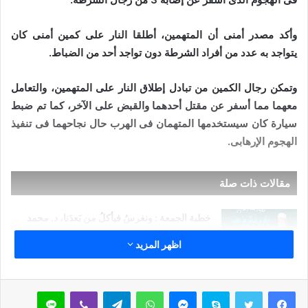
وأكد مصدر أمنى أن المتهمين، أطلقا النار على كمين أمنى كان
يتواجد به عدد من أفراد الشرطة دون تواجد أحد من الضباط.
وتمكن رجال الكمين من تبادل إطلاق النار على المتهمين، والتعامل
معهما مما أسفر عن مقتل أحدهما والقبض على الآخر، كما تم ضبط
سيارة كان سيستخدمها المتهمان فى الهرب حال نجاحهما فى تنفيذ
الهجوم الإرهابى.
مقالات ذات صلة
خطبة الجمعة : ونغرسُ فيأكلُ من بَعدَنا، د. محمد
داود
اظهر المزيد
29 أبريل,2025
خطبةُ الجمعة القادمة word د. مُحمد حرز : إذا
سكايب
ماسنجر
واتساب
تيلقرام
ڤايبر
لاين
استنارَ العقلُ بالعلمِ أنارَ الدنيا