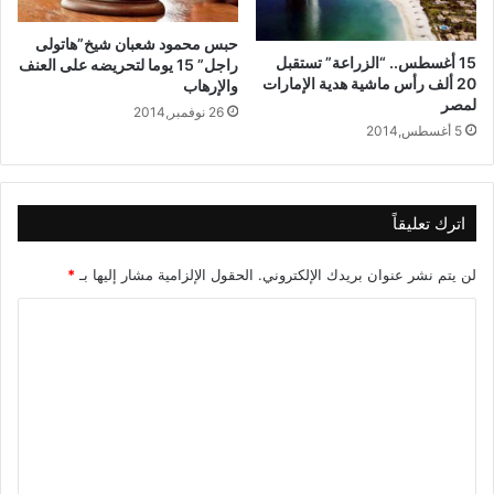
حبس محمود شعبان شيخ”هاتولى
15 أغسطس.. “الزراعة” تستقبل
راجل” 15 يوما لتحريضه على العنف
20 ألف رأس ماشية هدية الإمارات
والإرهاب
لمصر
26 نوفمبر,2014
5 أغسطس,2014
اترك تعليقاً
لن يتم نشر عنوان بريدك الإلكتروني.
الحقول الإلزامية مشار إليها بـ
*
ا
ل
ت
ع
ل
ي