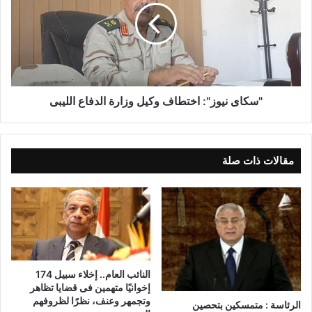
"سكاى نيوز": اختطاف وكيل وزارة الدفاع الليبى
مقالات ذات صلة
النائب العام.. إخلاء سبيل 174
إخوانيًا متهمين فى قضايا تظاهر
وتجمهر وعنف، نظرًا لظروفهم
الرئاسة : متمسكين بتحصين