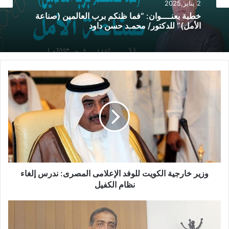
الخطبة المسموعة
20 أكتوبر,2024
2 يناير,2025
خطبة الجمعة القادمة : تحت عنوان: “وَقُولُوا لِلنَّاسِ
حُسْنًا” ((( إعداد ))) عادل عبدالكريم توني إبراهيم
خطبة بعنــــوان: “فما ظنكم برب العالمين (صناعة
الأمل)” للدكتور/ محمـد حسن داود
وزير خارجية الكويت للوفد الإعلامى المصرى: ندرس إلغاء
نظام الكفيل