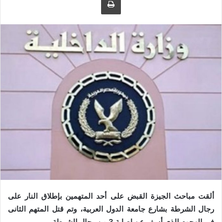
ى
ي
ت
د
و
ا
ي
إ
ت
ل
ر
ك
ت
ر
و
ن
ي
ا
ألقت مباحث الجيزة القبض على أحد المتهمين بإطلاق النار على
رجال الشرطة بشارع جامعة الدول العربية، وتم قتل المتهم الثانى
فى الهجوم الذى أسفر عن إصابة 3 من رجال الشرطة.