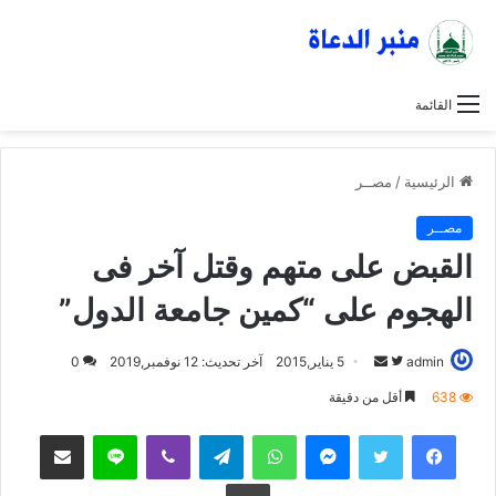
القائمة
الرئيسية
/
مصــر
مصــر
القبض على متهم وقتل آخر فى
الهجوم على “كمين جامعة الدول”
admin
ت
أ
5 يناير,2015
آخر تحديث: 12 نوفمبر,2019
0
ا
ر
638
أقل من دقيقة
ب
س
فيسبوك
تويتر
ماسنجر
واتساب
تيلقرام
ڤايبر
لاين
مشاركة عبر البريد
ع
ل
ع
ب
طباعة
ل
ر