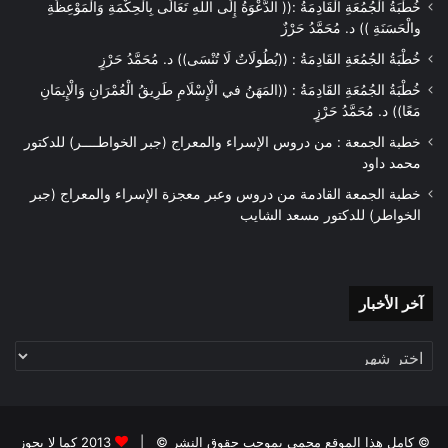
خُطْبَةُ الْجُمُعَةِ الْقَادِمَةُ :(( الدَّعْوَةُ إِلَى اللهِ تَعَالَى بِالْحِكْمَةِ وَالْمَوْعِظَةِ
والْحَسَنَةِ )) د. مُحَمَّدُ حَرْزٌ
خُطْبَةُ الجُمُعَةِ القَادِمَةُ : ((بُطُولَاتٌ لَا تُنْسَى)) د. مُحَمَّدُ حَرْزٍ
خُطْبَةُ الجُمُعَةِ القَادِمَةُ : ((المَهَنُ في الْإِسْلَامِ طَرِيقُ الْعُمْرَانِ وَالْإِيمَانِ
مَعًا)) د. مُحَمَّدُ حَرْزٍ
خطبة الجمعة : من دروس الإسراء والمعراج (جبر الخواطــــر) للدكتور
محمد داود
خطبة الجمعة القادمة من دروس وعبر معجزة الإسراء والمعراج (جبر
الخواطر) للدكتور مسعد الشايب
آخر
آخر الأخبار
الأخبار
© كامل هذا الموقع محمي بموجب حقوق النشر © |
2013 كما لا يجوز