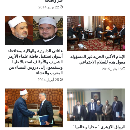
غير واضحة
22 يونيو,2014
عائلتي الدابودية والهلالية بمحافظة
أسوان تستقبل قافلة علماء الأزهر
الإمام الأكبر: الحرية غير المسؤولة
الشريف والأوقاف استقبالا طيبا
معول هدم للسلام الاجتماعي
ويستمعون إلى دروس المساء بين
16 يناير,2015
المغرب والعشاء
25 أبريل,2014
الرواق الازهري ” محليا و عالميا “