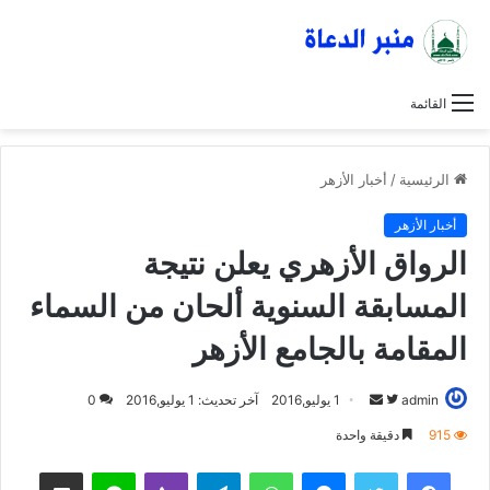
القائمة
الرئيسية
/
أخبار الأزهر
أخبار الأزهر
الرواق الأزهري يعلن نتيجة
المسابقة السنوية ألحان من السماء
المقامة بالجامع الأزهر
admin
ت
أ
1 يوليو,2016
آخر تحديث: 1 يوليو,2016
0
ا
ر
915
دقيقة واحدة
ب
س
فيسبوك
تويتر
ماسنجر
واتساب
تيلقرام
ڤايبر
لاين
مشاركة عبر البريد
ع
ل