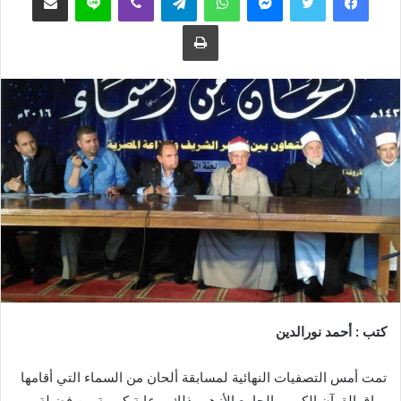
ع
ب
طباعة
ل
ر
ى
ي
ت
د
و
ا
ي
إ
ت
ل
ر
ك
ت
ر
و
ن
ي
ا
كتب : أحمد نورالدين
تمت أمس التصفيات النهائية لمسابقة ألحان من السماء التي أقامها
رواق القرآن الكريم بالجامع الأزهر وذلك برعاية كريمة من فضيلة