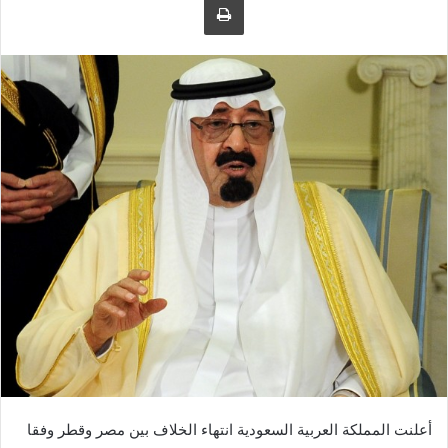
ل
ر
ى
ي
ت
د
و
ا
ي
إ
ت
ل
ر
ك
ت
ر
و
ن
ي
ا
أعلنت المملكة العربية السعودية انتهاء الخلاف بين مصر وقطر وفقا