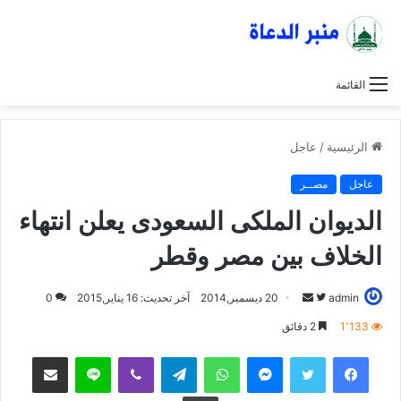
القائمة
الرئيسية
/
عاجل
عاجل
مصــر
الديوان الملكى السعودى يعلن انتهاء
الخلاف بين مصر وقطر
admin
ت
أ
20 ديسمبر,2014
آخر تحديث: 16 يناير,2015
0
ا
ر
1٬133
2 دقائق
ب
س
فيسبوك
تويتر
ماسنجر
واتساب
تيلقرام
ڤايبر
لاين
مشاركة عبر البريد
ع
ل
ع
ب
طباعة