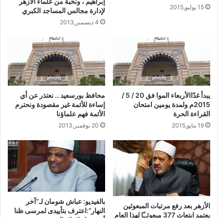
إبراهيم ، ونخبة من علماء الأزهر
15 يوليو,2015
لإدارة مجالس المساجد الكبري
4 ديسمبر,2013
يبدأ غدًاالأربعاء الموا فق 20 / 5 /
محافظ بورسعيد .. نعتذر عن أي
2015م ولمدة يومين امتحان
إساءة للأئمة غير مقصودة ونحترم
القراءة الحرة
الأئمة فهم علماؤنا
19 مايو,2015
20 نوفمبر,2013
بالفيديو: عباش شومان لـ”آخر
الأزهر بعد رفع مرتبات المبعوثين
النهار”:اعترف بتأييدى لمرسى ظنا
يعتمد ابتعاث 377 مبعوثــًا لهذا العام