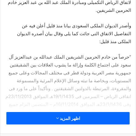
لاتفاق الرياض التكميلى ومبادرة الملك عبد الله بن عبد العزيز خادم
الحرمين الشريفين.
وأصدر الديوان الملكى السعودى بيانا منذ قليل أعلن فيه عن
التفاصيل الاتفاق التى جائت كما يلى وقال بيان أصدره الديوان
الملكى منذ قليل:
“حرصاً من خادم الحرمين الشريفين الملك عبدالله بن عبدالعزيز آل
سعود على اجتماع الكلمة وإزالة ما يشوب العلاقات بين الشقيقتين
جمهورية مصر العربية ودولة قطر فى مختلف المجالات وعلى جميع
المستويات، وبخاصة ما تبثه وسائل الإعلام المرئية والمسموعة
والمقروءة، المرتبطة بالدولتين الشقيقتين . وتأكيداً على ما ورد فى
اتفاقى الرياض – المبرمين فى 19/1/1435هـ الموافق 23/11/2013م
وفى 23/1/1436هـ الموافق 16/11/2014م – المتضمن التزام جميع
دول مجلس التعاون لدول الخليج العربية بسياسة المجلس لدعم
اظهر المزيد
جمهورية مصر العربية والإسهام فى أمنها واستقرارها .