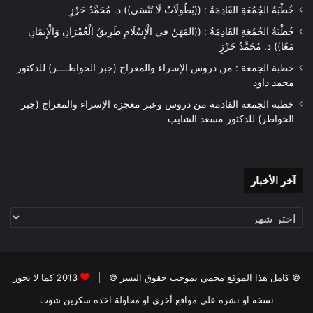
خُطْبَةُ الجُمُعَةِ القَادِمَةُ : ((بُطُولَاتٌ لَا تُنْسَى)) د. مُحَمَّدُ حَرْزٍ
خُطْبَةُ الجُمُعَةِ القَادِمَةُ : ((المَهَنُ في الْإِسْلَامِ طَرِيقُ الْعُمْرَانِ وَالْإِيمَانِ
مَعًا)) د. مُحَمَّدُ حَرْزٍ
خطبة الجمعة : من دروس الإسراء والمعراج (جبر الخواطــــر) للدكتور
محمد داود
خطبة الجمعة القادمة من دروس وعبر معجزة الإسراء والمعراج (جبر
الخواطر) للدكتور مسعد الشايب
آخر
آخر الأخبار
الأخبار
© كامل هذا الموقع محمي بموجب حقوق النشر © |
2013 كما لا يجوز
نسخه او نشره علي مواقع أخري او محاولة اخذه سكرين شوت