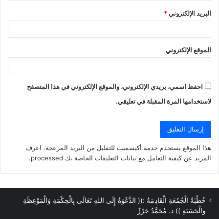
البريد الإلكتروني
*
الموقع الإلكتروني
احفظ اسمي، بريدي الإلكتروني، والموقع الإلكتروني في هذا المتصفح
لاستخدامها المرة المقبلة في تعليقي.
هذا الموقع يستخدم خدمة أكيسميت للتقليل من البريد المزعجة.
اعرف
المزيد عن كيفية التعامل مع بيانات التعليقات الخاصة بك processed
.
خُطْبَةُ الْجُمُعَةِ الْقَادِمَةُ :(( الدَّعْوَةُ إِلَى اللهِ تَعَالَى بِالْحِكْمَةِ وَالْمَوْعِظَةِ
والْحَسَنَةِ )) د. مُحَمَّدُ حَرْزٌ