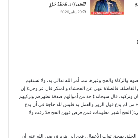
ةِ
تُنْسَى)) د. مُحَمَّدُ حَرْزٍ
29 يناير,2026
)
وم والزكاة والحج وغيرها مما أمر الله تعالى به، ولا تستقيم
 الفاضلة، فالصلاة تنهى عن الفحشاء والمنكر قال عز وجل:( إن
سان وتزكيه، قال سبحانه:( خذ من أموالهم صدقة تطهرهم وتزكيهم
« من لم يدع قول الزور والعمل به فليس لله حاجة فى أن يدع
لى:( الحج أشهر معلومات فمن فرض فيهن الحج فلا رفث ولا
الخلق يمحق ثواب الأعمال، فعن أبي هريرة رضي الله عنه: أن