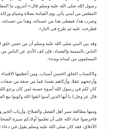
رسول الله صلى الله عليه وسلم قال:« أتدرون ما المفلس
المفلس من أمتي يأتى يوم القيامة بصلاة وصيام وزكاة،
وضرب هذا، فيعطى هذا من حسناته، وهذا من حسناته، ف
فطرحت عليه ثم طرح فى النار».
وقد بين النبي صلى الله عليه وسلم أن من حسن خلق الم
الناس بالنميمة والفساد، فإن كف الأذى عن الناس من
المسلمون من لسانه ويده».
ولاكتساب الخلق الحسن أسباب، ومن أعظمها الاقتداء 
وأرجحهم عقلا، وأزكاهم نفسا، فما من صفة من صفات الك
كان لكم في رسول الله أسوة حسنة لمن كان يرجو الله وا
قال عز وجل:( يا أيها الذين آمنوا اتقوا الله وكونوا مع ال
ومنها مطالعة سير أهل الفضل والصلاح، وأرباب الخير وا
فاحرصوا عباد الله على أن تعلموا أولادكم سيرة الصحابة
الأخلاق، فقد كان صلى الله عليه وسلم يقول في دعاء ا