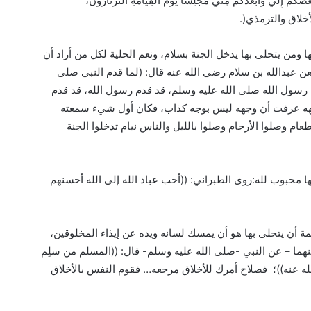
غَضَكُمْ إِلَيَّ وَأَبْعَدَكُمْ مِنِّي مَجْلِسًا يَوْمَ الْقِيَامَةِ الثَّرْثَارُونَ،
 الأخلاق والترمذي(.
 ومن يتحلى بها يدخل الجنة بسلام، ونعم الحلية لكل من أراد أن
عن عبدالله بن سلام رضي الله عنه قال: (لما قدم النبي صلى
م رسول الله صلى الله عليه وسلم، قد قدم رسول الله، قد قدم
وجهه عرفت أن وجهه ليس بوجه كذاب، فكان أول شيء سمعته
طعام وصلوا الأرحام وصلوا بالليل والناس نيام تدخلوا الجنة
ا محبوب لله:روى الطبراني: ((أحب عباد الله إلى الله أحسنهم
 أن يتحلى بها هو أن يمسك لسانه ويده عن إيذاء المخلوقين،
هما – عن النبي -صلى الله عليه وسلم- قال: ((المسلم من سلِم
له عنه))؛ فصلاح أمرك للأخلاق مرجعه… فقوم النفس بالأخلاق