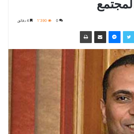
المجتمع
0
1٬390
4 دقائق
تويتر
ماسنجر
مشاركة عبر البريد
طباعة