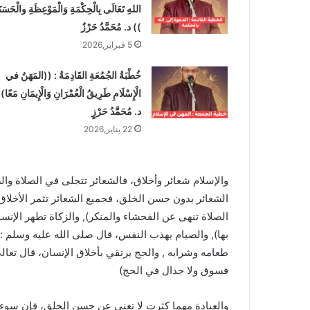
اللهِ تَعَالَى بِالْحِكْمَةِ وَالْمَوْعِظَةِ والْحَسَنَ
)) د. مُحَمَّدُ حَرْزٌ
5 فبراير,2026
خُطْبَةُ الجُمُعَةِ القَادِمَةُ : ((المَهَنُ في
الْإِسْلَامِ طَرِيقُ الْعُمْرَانِ وَالْإِيمَانِ مَعًا)
د. مُحَمَّدُ حَرْزٍ
22 يناير,2026
والإسلام شعائر وأخلاق، فالشعائر تتجلى في الصلاة والص
الشعائر بدون حسن الخلق، فجميع الشعائر تثمر الأخلاق
الصلاة تنهى عن الفحشاء والمنكر), والزكاة تطهر الإن
بها), والصيام يهذب النفس، قال صلى الله عليه وسلم :
طعامه وشرابه , والحج يرتقي بأخلاق الإنسان، قال تعا
فسوق ولا جدال في الحج)
والعبادة مهما كثرت لا تغني عن حسن الخلق، فإن سوء 