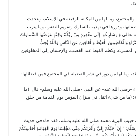
».
والمجتمع، وما لها من المكانة الرفيعة في الإسلام، ويتحدث
وصفاتها، ودورها في تهذيب السلوك وتقويم النفس، وما يترب
َارِعُوا إِلَى مَغْفِرَةٍ مِنْ رَبِّكُمْ وَجَنَّةٍ عَرْضُهَا السَّمَاوَاتُ
َرَّاءِ وَالْكَاظِمِينَ الْغَيْظَ وَالْعَافِينَ عَنِ النَّاسِ وَاللَّهُ يُحِبُّ
: 133، 134]، العفو والصفح عن المسيء، وكظم الغيظ عند الغضب، والإحسان إلى المخلوقين
ائد، وما لها من دور في نشر الفضيلة في المجتمع فمن فضائلها:
 -رضي الله عنه- عن النبي -صلى الله عليه وسلم- قال: (ما
 (ما من شيء أثقل في ميزان المؤمن يوم القيامة من خلق
 حبيب البرية محمد صلى الله عليه وسلم، فقد جاء في حديث
 ” إِنَّ أَحَبَّكُمْ إِلَيَّ وَأَقْرَبَكُمْ مِنِّي مَجْلِسًا يَوْمَ الْقِيَامَةِ أَحَاسِنُكُمْ