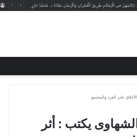
: ((المَهَنُ في الْإِسْلَامِ طَرِيقُ الْعُمْرَانِ وَالْإِيمَانِ مَعًا)) د. مُحَمَّدُ حَرْزٍ
الأخلاق على الفرد والمجتمع
الشهاوى يكتب : أثر