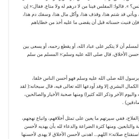
؟ ». قالوا: المفلس فينا من لا درهم له ولا متاع. فقال:« إن
 ويأتي قد شتم هذا، وقذف هذا، وأكل مال هذا، وسفك دم هذا،
إن فنيت حسناته قبل أن يقضى ما عليه أخذ من خطاياهم
سلم أن لا يتكبر على عباد الله، أو يقطع رحمه، أو يسعى بين
 حسن الأخلاق، قال صلى الله عليه وسلم:« المسلم من سلم
برسول الله صلى الله عليه وسلم فهو أحسن الناس خلقا،
مال البشري إلا وقد أودعها الله تعالى فيه، قال سبحانه:( لقد
ليوم الآخر وذكر الله كثيرا) ومنها صحبة الأخيار والصالحين،
صادقين) .
لفلاح، ففي سيرتهم ما يعين على تمثل أخلاقهم، واتباع نهجهم،
 والتابعين. ومنها كثرة الضراعة والدعاء لله بأن يهديه لأحسن
ستفتاح صلاته:« اللهم… اهدنى لأحسن الأخلاق لا يهدى لأحسنها