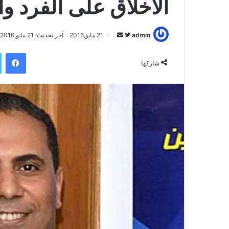
الأخلاق على الفرد و
admin
ت
أ
21 مايو,2016
آخر تحديث: 21 مايو,2016
ا
ر
فيسبوك
ب
س
شاركها
ع
ل
ع
ب
ل
ر
ى
ي
ت
د
و
ا
ي
إ
ت
ل
ر
ك
ت
ر
و
ن