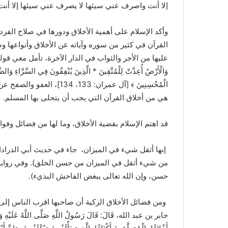
إلا أنت واصرف عني سيئها لا يصرف عني سيئها إلا أنت
وأكد الإسلام على أهمية الأخلاق ودورها في صلاح الفرد 
القرآن في كثير من سوره وآياته عن الأخلاق وأنواعها 
عليها من الأجر والثواب في الدار الآخرة، تأمل معي قوله تعالى ﴿ وَس
وَالْأَرْضُ أُعِدَّتْ لِلْمُتَّقِينَ * الَّذِينَ يُنْفِقُونَ فِي السَّرَّاءِ وَالضّ
الْمُحْسِنِينَ ﴾ [آل عمران
هي من أخلاق القرآن التي يجب أن يتحلى بها المسلم.
قد اهتم الإسلام بقضية الأخلاق، وما لها من فضائل وفو
إنها أثقل شيء في الميزان، جاء في حديث أبي الدراداء
من شيء أثقل في الميزان من حسن الخلق). وفي رواية:
حسن، وإن الله تعالى يبغض الفاحش البذيء).
ومن فضائل الأخلاق الزكية أن صاحبها اقرب الناس إلى
جابر بن عبد الله، قَالَ: قَالَ رَسُولُ اللَّهِ صَلَّى اللَّهُ عَلَيْهِ وَسَلَّمَ: