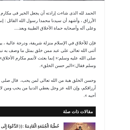
الحمد لله الذى شاءت إرادته أن يجعل الخير فى مكارم الأ
الأرزاق ، وأشهد أن سيدنا محمدا رسول الله القائل : إ
وعلى آله وأصحابه حماة الأخلاق الطيبة وبعد….
فإن للأخلاق في الإسلام منزلة شريفة، ودرجة عالية ، ي
أثنى الله تعالى على عبد ممن خلق بمثل ما وصف به نب
صلى الله عليه وسلم:« إنما بعثت لأتمم مكارم الأخلاق»
وسلم فقال:«البر حسن الخلق».
وحسن الخلق هبة من الله تعالى لمن يحب، قال صلى الل
أرزاقكم، وإن الله عز وجل يعطي الدنيا من يحب ومن لا 
أحبه ».
مقالات ذات صلة
خُطْبَةُ الْجُمُعَةِ الْقَادِمَةُ :(( الدَّعْوَةُ إِلَى