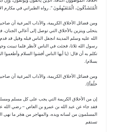
أَخْلاقًا، الْمُوَطَّؤونَ أَكْنَافًا، الَّذِينَ يَأْلَفُونَ وَيُؤْلَفُونَ، وَإِنَّ أَبْ
الْمُتَشَدِّقُونَ، الْمُتَفَيْهِقُونَ “. رواه الطبراني في مكارم
ومن فضائل الأخلاق الكريمة، والآداب المرعية أن صاحبها
يتحلى ويتزين بالأخلاق التي توصل إلى أعالي الجنان، ف
الله عليه وسلم المدينة انجفل الناس قبله وقيل قد قد
رسول الله ثلاثا، فجئت في الناس لأنظر فلما تبينت 
تكلم به أن قال: (يا أيها الناس أفشوا السلام وأطعموا ال
بسلام).
ومن فضائل الأخلاق الكريمة، والآداب المرعية أن صاحبه
خلُقاً)).
إن من الأخلاق الكريمة التي يجب على كل مسلم ومسلمة
فقد جاء عن عبد الله بن عمرو بن العاص – رضي الله عن
المسلمون من لسانه ويده، والمهاجر من هجَر ما نهى ال
تستقم