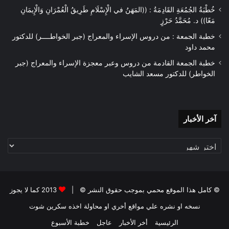
خُطْبَةُ الجُمُعَةِ القَادِمَةُ : ((المَهَنُ في الْإِسْلَامِ طَرِيقُ الْعُمْرَانِ وَالْإِيمَانِ
مَعًا)) د. مُحَمَّدُ حَرْزٍ
خطبة الجمعة : من دروس الإسراء والمعراج (جبر الخواطــــر) للدكتور
محمد داود
خطبة الجمعة القادمة من دروس وعبر معجزة الإسراء والمعراج (جبر
الخواطر) للدكتور مسعد الشايب
آخر
آخر الأخبار
الأخبار
© كامل هذا الموقع محمي بموجب حقوق النشر © |
2013 كما لا يجوز
نسخه او نشره علي مواقع أخري او محاولة اخذه سكرين شوت
نسخ الرابط
الرئيسية
أخر الأخبار
عاجل
خطبة الأسبوع