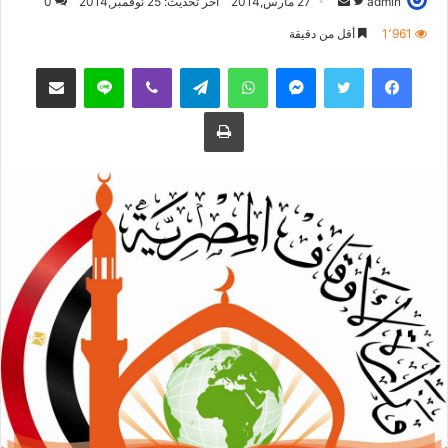
admin
ت
أ
27 مارس,2014
آخر تحديث: 25 نوفمبر,2014
0
ا
ر
1٬961
أقل من دقيقة
ب
س
فيسبوك
تويتر
ماسنجر
واتساب
تيلقرام
ڤايبر
لاين
مشاركة عبر البريد
ع
ل
ع
ب
طباعة
ل
ر
ى
ي
ت
د
و
ا
ي
إ
ت
ل
ر
ك
ت
ر
و
ن
ي
ا