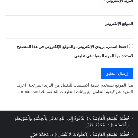
البريد الإلكتروني
*
الموقع الإلكتروني
احفظ اسمي، بريدي الإلكتروني، والموقع الإلكتروني في هذا المتصفح
لاستخدامها المرة المقبلة في تعليقي.
هذا الموقع يستخدم خدمة أكيسميت للتقليل من البريد المزعجة.
اعرف
المزيد عن كيفية التعامل مع بيانات التعليقات الخاصة بك processed
.
خُطْبَةُ الْجُمُعَةِ الْقَادِمَةُ :(( الدَّعْوَةُ إِلَى اللهِ تَعَالَى بِالْحِكْمَةِ وَالْمَوْعِظَةِ
والْحَسَنَةِ )) د. مُحَمَّدُ حَرْزٌ
خُطْبَةُ الجُمُعَةِ القَادِمَةُ : ((بُطُولَاتٌ لَا تُنْسَى)) د. مُحَمَّدُ حَرْزٍ