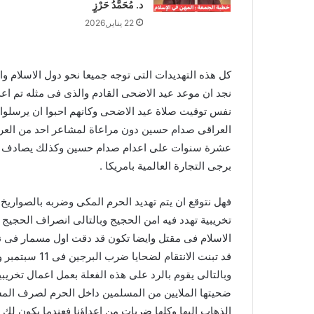
د. مُحَمَّدُ حَرْزٍ
22 يناير,2026
كل هذه التهديدات التى توجه جميعا نحو دول الاسلام 
نجد ان موعد عيد الاضحى القادم والذى فى مثله تم اع
نفس توقيت صلاة عيد الاضحى وكانهم احبوا ان يرسلوا ر
العراقى صدام حسين دون مراعاة لمشاعر احد من العرب 
برجى التجارة العالمية بامريكا .
فهل نتوقع ان يتم تهديد الحرم المكى وضربه بالصواريخ 
تخريبية تهدد فيه امن الحجيج وبالتالى انصراف الحجيج 
الاسلام فى مقتل وايضا تكون قد دقت اول مسمار فى ن
قد تبنت الانتق
وبالتالى يقوم بالرد على هذه الفعلة بعمل اعمال تخريبي
ضحيتها الملايين من المسلمين داخل الحرم لصرف المس
الذهاب اليها وكلها ضربات من اعداؤنا فعندما يكون لك