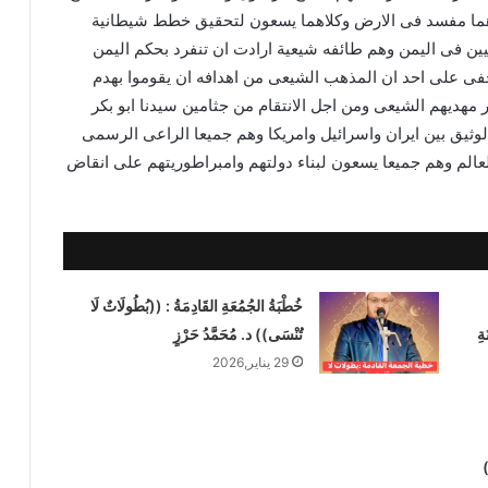
لاهما مفسد فى الارض وكلاهما يسعون لتحقيق خطط شيطانية
ين فى اليمن وهم طائفه شيعية ارادت ان تنفرد بحكم اليمن
يخفى على احد ان المذهب الشيعى من اهدافه ان يقوموا بهدم
مهديهم الشيعى ومن اجل الانتقام من جثامين سيدنا ابو بكر
لوثيق بين ايران واسرائيل وامريكا وهم جميعا الراعى الرسمى
عالم وهم جميعا يسعون لبناء دولتهم وامبراطوريتهم على انقاض
خُطْبَةُ الجُمُعَةِ القَادِمَةُ : ((بُطُولَاتٌ لَا
ةِ
تُنْسَى)) د. مُحَمَّدُ حَرْزٍ
29 يناير,2026
)