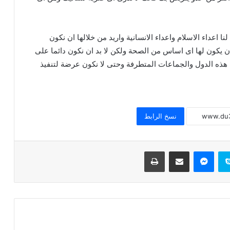
اعداء الاسلام واعداء الانسانية واريد من خلالها ان نكون
خطبة الجمعة للدكتور محمد داود ، قيمة
ن يكون لها اى اساس من الصحة ولكن لا بد ان نكون دائما على
الاحترام
 هذه الدول والجماعات المتطرفة وحتى لا نكون عرضة لتنفيذ
خطبة الجمعة القادمة ( قيمة الاحترام )
للشيخ ثروت سويف
نسخ الرابط
خطبة الجمعة القادمة ( الوقت أنفاس لا تعود
) للشيخ ثروت سويف
سكايب
ماسنجر
مشاركة عبر البريد
طباعة
خطبة الجمعة ، قيمة الوقت في حياة
الإنسان للدكتور محمد داود