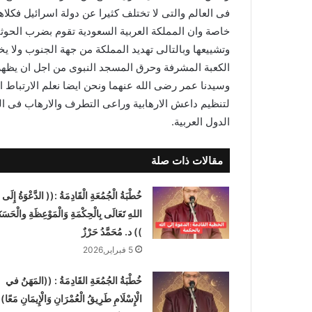
فى العالم والتى لا تختلف كثيرا عن دولة اسرائيل فك
خاصة وان المملكة العربية السعودية تقوم بضرب الحوثي
وتشييعها وبالتالى تهديد المملكة من جهة الجنوب ولا 
الكعبة المشرفة وحرق المسجد النبوى من اجل ان يظهر 
وسيدنا عمر رضى الله عنهما ونحن ايضا نعلم الارتباط ا
لتنظيم داعش الارهابية وراعى التطرف والارهاب فى ال
الدول العربية.
مقالات ذات صلة
خُطْبَةُ الْجُمُعَةِ الْقَادِمَةُ :(( الدَّعْوَةُ إِلَى
اللهِ تَعَالَى بِالْحِكْمَةِ وَالْمَوْعِظَةِ والْحَسَنَ
)) د. مُحَمَّدُ حَرْزٌ
5 فبراير,2026
خُطْبَةُ الجُمُعَةِ القَادِمَةُ : ((المَهَنُ في
الْإِسْلَامِ طَرِيقُ الْعُمْرَانِ وَالْإِيمَانِ مَعًا)