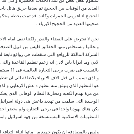
ستقوم بفعل بعض من تلك الاحداث الخطيره والتى قد ب
العديد من الوفيات بين الحجيج ثم بعدها حريق هائل باح
الحجيج اثناء رمى الجمرات وكانت قد تمت بخطة محكم
ضحيتها العديد من الحجيج الابرياء .
نحن لا نعترض على القضاء والقدر ولكننا نقف امام الا
ونحللها ونستخلص منها الحقائق فليس من قبيل الصدفة
الشركة المالكة للروافع التى سقطت هى روافع تابعة ل
لادن وما ادرانا بابن لادن انه زعيم تنظيم القاعدة والتى 
والذى تسبب فى قتل الاف الابرياء بلاضافة الى ان تنظي
هو التنظيم الذى ينبثق منه تنظيم داعش الارهابى والذى
من مرة بهدم الكعبه ومحاربة النظام الوهابى الذى يحك
الوحيدة التى سلمت من تهديد داعش هى دولة اسرائيل
يكن هناك يهوديا واحدا فى برجى التجارة ولم يحضر احد
التنظيمات الاسلامية المستنسخة من جهة اسرائيل وامر
وليس بالمصادفة ان يكون جميع من ماتوا اثناء التدافع ا