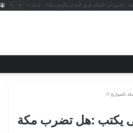
ُ : ((المَهَنُ في الْإِسْلَامِ طَرِيقُ الْعُمْرَانِ وَالْإِيمَانِ مَعًا)) د. مُحَمَّدُ حَرْزٍ
 بالصواريخ ؟!
 يكتب :هل تضرب مكة