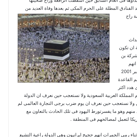
دأوها فى العام السابق حين اسقطت الرافعة وراح ضحيتها
د الفنادق المطلة على الحرم المكى ثم بعدها و
فاة العديد من
ة راح
حداث
 ان تكون
شركة بن
اتهم
بالتسبب فى ضرب برجى التجارة العالمية فى 11 سبتمبر 2001
م القاعدة
 هدد اكثر
م المملكة العربية السعودية ولا نستعجب حين نعرف ان الدولة
 ولا نستعجب حين نعرف ان يوم ضرب برجى التجارة العالمى لم
 منهم وهو ما يفسرتورط اليهود فى تلك الحادث بالتعاون مع
يكا لتعمل لمصالحهم فى المنطقة .
ثناء رمى الجمرات انهم حجيج ايرانيون وهى الدولة راعية التشيع