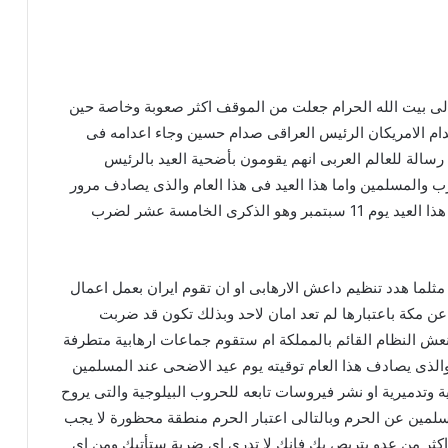
والى بيت الله الحرام جعلت من الموقف اكثر صعوبة وخاصة حين
دام الامريكان الرئيس العراقى صدام حسين وجاء اعدامه فى
سالة للعالم العربى انهم يقومون بأضحية العيد بالرئيس
والمسلمين واما هذا العيد فى هذا العام والذى يصادف مرور
عشرة سنوات على اعدام صدام حسين وكذلك يصادف هذا العيد يوم 11 سبتمبر وهو الذكرى الخامسة عشر لضرب
مثلما هدد تنظيم داعش الارهابى او ان تقوم ايران بعمل اعمال
عن مكة باعتبارها لم تعد امان لاحد وبذلك تكون قد ضربت
عش النظام القائم بالمملكة ام ستقوم جماعات ارهابية متطرفة
ام لضحايا ضرب البرجين فى 11 سبتمبر والذى يصادف هذا العام توقيته يوم عيد الاضحى عند المسلمين
ة وتدميرية او نشر فيروسات تابعه للحروب البيلوجية والتى يروح
لمين عن الحرم وبالتالى اعتبار الحرم منطقة محظورة لا يجب
 اكثر من عدو يتربص بك فانك لا تدرى اى ضربة ستأتيك ومن اى