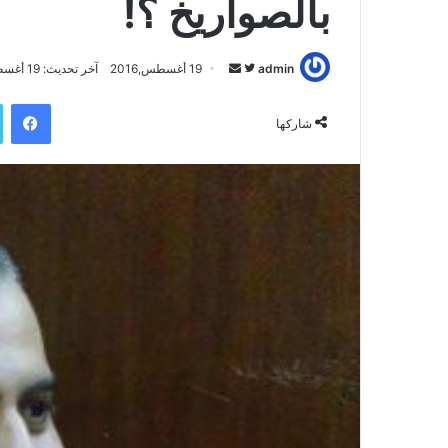
بالصواريخ ؟!
admin
ت
أ
19 أغسطس,2016
آخر تحديث: 19 أغسطس,2016
ا
ر
فيسبوك
ب
س
شاركها
ع
ل
ع
ب
ل
ر
ى
ي
ت
د
و
ا
ي
إ
ت
ل
ر
ك
ت
ر
و
ن