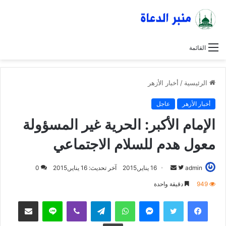
القائمة
الرئيسية
/
أخبار الأزهر
أخبار الأزهر
عاجل
الإمام الأكبر: الحرية غير المسؤولة
معول هدم للسلام الاجتماعي
admin
ت
أ
16 يناير,2015
آخر تحديث: 16 يناير,2015
0
ا
ر
949
دقيقة واحدة
ب
س
فيسبوك
تويتر
ماسنجر
واتساب
تيلقرام
ڤايبر
لاين
مشاركة عبر البريد
ع
ل
ع
ب
طباعة