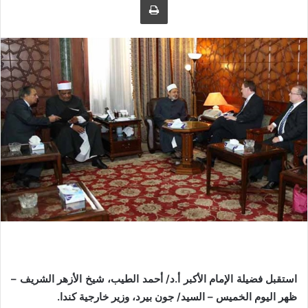
ل
ر
ى
ي
ت
د
و
ا
ي
إ
ت
ل
ر
ك
ت
ر
و
ن
ي
ا
استقبل فضيلة الإمام الأكبر أ.د/ أحمد الطيب، شيخ الأزهر الشريف –
ظهر اليوم الخميس – السيد/ جون بيرد، وزير خارجية كندا.