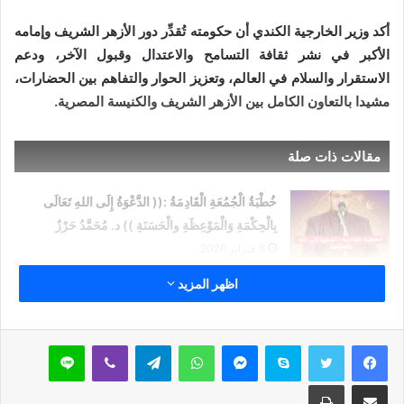
أكد وزير الخارجية الكندي أن حكومته تُقدِّر دور الأزهر الشريف وإمامه
الأكبر في نشر ثقافة التسامح والاعتدال وقبول الآخر، ودعم
الاستقرار والسلام في العالم، وتعزيز الحوار والتفاهم بين الحضارات،
مشيدا بالتعاون الكامل بين الأزهر الشريف والكنيسة المصرية.
مقالات ذات صلة
خُطْبَةُ الْجُمُعَةِ الْقَادِمَةُ :(( الدَّعْوَةُ إِلَى اللهِ تَعَالَى
بِالْحِكْمَةِ وَالْمَوْعِظَةِ والْحَسَنَةِ )) د. مُحَمَّدُ حَرْزٌ
5 فبراير,2026
اظهر المزيد
خُطْبَةُ الجُمُعَةِ القَادِمَةُ : ((بُطُولَاتٌ لَا تُنْسَى)) د. مُحَمَّدُ
حَرْزٍ
29 يناير,2026
سكايب
ماسنجر
واتساب
تيلقرام
ڤايبر
لاين
خُطْبَةُ الجُمُعَةِ القَادِمَةُ : ((المَهَنُ في الْإِسْلَامِ طَرِيقُ
مشاركة عبر البريد
طباعة
الْعُمْرَانِ وَالْإِيمَانِ مَعًا)) د. مُحَمَّدُ حَرْزٍ