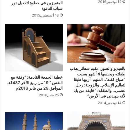
14 نوفمبر,2016
المتميزين في خطوة لتفعيل دور
شباب الدعوة
13 أغسطس,2015
بالفيديو والصور: مقيم شعائر يعذب
طفلته ويحبسها 4 أشهر بسبب
خطبة الجمعة القادمة: “وقفة مع
“صباع كفتة”.. المتهم: أربيها طبقا
النفس ” 19 من ربيع الآخر 1437هـ
لتعاليم الإسلام.. والزوجة: رجل
الموافق 29 من يناير 2016م
عصبى.. والطفلة: “خايفة من بابا
25 يناير,2016
لأنه بيهبدنى فى الأرض”
14 نوفمبر,2014