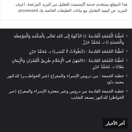
هذا الموقع يستخدم خدمة أكيسميت للتقليل من البريد المزعجة.
اعرف
المزيد عن كيفية التعامل مع بيانات التعليقات الخاصة بك processed
.
خُطْبَةُ الْجُمُعَةِ الْقَادِمَةُ :(( الدَّعْوَةُ إِلَى اللهِ تَعَالَى بِالْحِكْمَةِ وَالْمَوْعِظَةِ
والْحَسَنَةِ )) د. مُحَمَّدُ حَرْزٌ
خُطْبَةُ الجُمُعَةِ القَادِمَةُ : ((بُطُولَاتٌ لَا تُنْسَى)) د. مُحَمَّدُ حَرْزٍ
خُطْبَةُ الجُمُعَةِ القَادِمَةُ : ((المَهَنُ في الْإِسْلَامِ طَرِيقُ الْعُمْرَانِ وَالْإِيمَانِ
مَعًا)) د. مُحَمَّدُ حَرْزٍ
خطبة الجمعة : من دروس الإسراء والمعراج (جبر الخواطــــر) للدكتور
محمد داود
خطبة الجمعة القادمة من دروس وعبر معجزة الإسراء والمعراج (جبر
الخواطر) للدكتور مسعد الشايب
آخر
آخر الأخبار
الأخبار