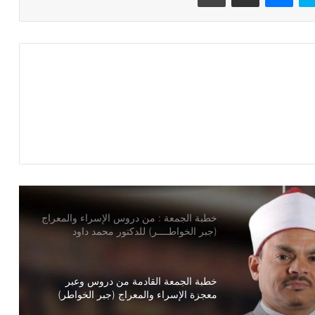
خطبة الجمعة ، قيمة الوقت في حياة
الإنسان للدكتور محمد داود
خطبة الجمعة ، إدارة الوقت مفتاح بناء
الإنسان الناجح للدكتور مسعد الشايب
خطبة الجمعة : من دروس الإسراء والمعراج
(جبر الخواطــــر) للدكتور محمد داود
خطبة الجمعة القادمة من دروس وعبر
معجزة الإسراء والمعراج (جبر الخواطر)
للدكتور مسعد الشايب
خطبة الجمعة ، مِنْ دُرُوسِ الإِسْرَاءِ وَالمِعْرَاجِ
(جَبْرِ الْخَوَاطِرِ) د. مُحَمَّدٌ حَرْزٌ