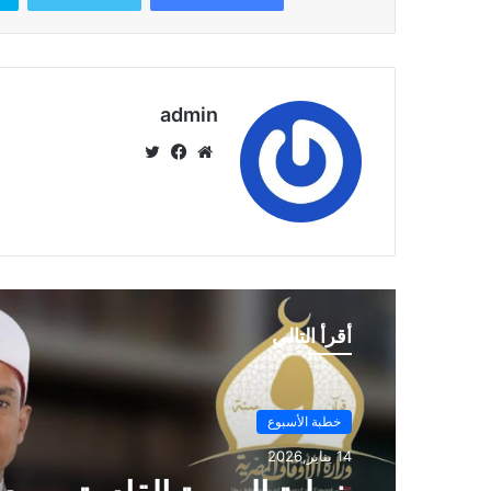
admin
موق
في
تويت
ع
سب
ر
الوي
وك
ب
أقرأ التالي
خطبة الأسبوع
14 يناير,2026
خطبة الأسبوع