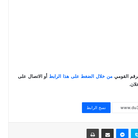
خطبة الجمعة للدكتور محمد داود ، قيمة
الاحترام
لرقم القومي
من خلال الضغط على هذا الرابط
أو الاتصال على
خطبة الجمعة القادمة ( قيمة الاحترام )
للشيخ ثروت سويف
نسخ الرابط
خطبة الجمعة القادمة ( الوقت أنفاس لا تعود
) للشيخ ثروت سويف
سكايب
ماسنجر
مشاركة عبر البريد
طباعة