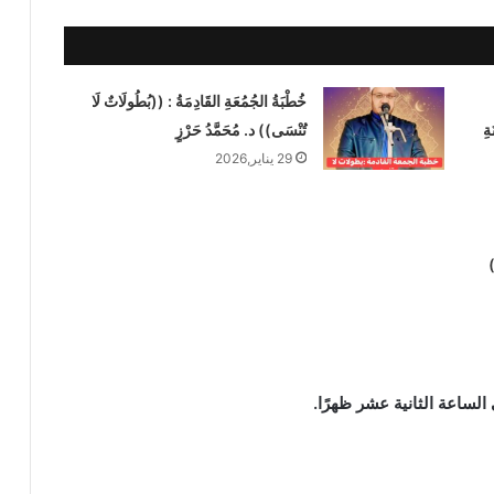
خُطْبَةُ الجُمُعَةِ القَادِمَةُ : ((بُطُولَاتٌ لَا
ةِ
تُنْسَى)) د. مُحَمَّدُ حَرْزٍ
29 يناير,2026
)
لساعة الثانية عشر ظهرًا.