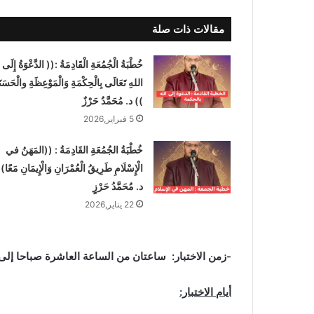
مقالات ذات صلة
خُطْبَةُ الْجُمُعَةِ الْقَادِمَةُ :(( الدَّعْوَةُ إِلَى
اللهِ تَعَالَى بِالْحِكْمَةِ وَالْمَوْعِظَةِ والْحَسَنَ
)) د. مُحَمَّدُ حَرْزٌ
5 فبراير,2026
خُطْبَةُ الجُمُعَةِ القَادِمَةُ : ((المَهَنُ في
الْإِسْلَامِ طَرِيقُ الْعُمْرَانِ وَالْإِيمَانِ مَعًا)
د. مُحَمَّدُ حَرْزٍ
22 يناير,2026
-زمن الاختبار: ساعتان من الساعة العاشرة صباحا إلى ا
أيام الاختبار: