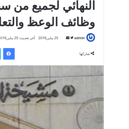
النهائي لجميع من س
وظائف الوعظ والتعل
admin
ت
أ
25 يناير,2016
آخر تحديث: 25 يناير,2016
ا
ر
فيسبوك
ب
س
شاركها
ع
ل
ع
ب
ل
ر
ى
ي
ت
د
و
ا
ي
إ
ت
ل
ر
ك
ت
ر