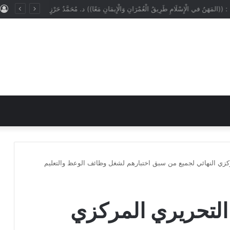
: ((المَهَنُ في الْإِسْلَامِ طَرِيقُ الْعُمْرَانِ وَالْإِيمَانِ مَعًا)) د. مُحَمَّدُ حَرْزٍ
ركزي النهائي لجميع من سبق اختبارهم لشغل وظائف الوعظ والتعليم
 التحريري المركزي