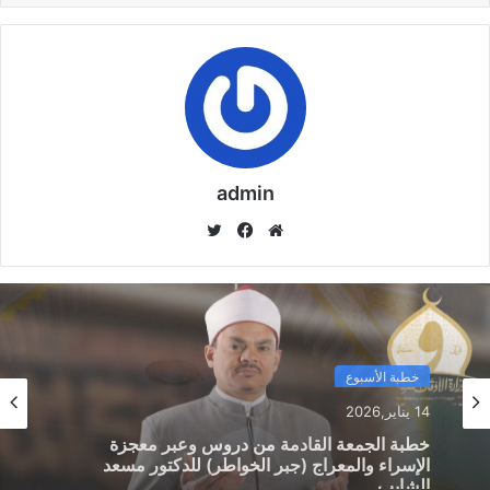
نسخ الرابط
admin
موق
في
تويت
ع
سب
ر
الوي
وك
ب
خطبة الأسبوع
خطبة الأسبوع
14 يناير,2026
14 يناير,2026
خطبة الجمعة ، مِنْ دُرُوسِ الإِسْرَاءِ وَالمِعْرَاجِ (جَبْرِ
الْخَوَاطِرِ) د. مُحَمَّدٌ حَرْزٌ