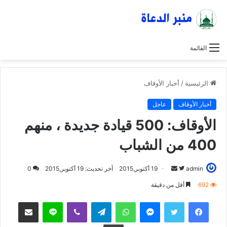
القائمة
الرئيسية
/
أخبار الأوقاف
أخبار الأوقاف
عاجل
الأوقاف: 500 قيادة جديدة ، منهم
400 من الشباب
admin
ت
أ
19 أكتوبر,2015
آخر تحديث: 19 أكتوبر,2015
0
ا
ر
692
أقل من دقيقة
ب
س
فيسبوك
تويتر
ماسنجر
واتساب
تيلقرام
ڤايبر
لاين
مشاركة عبر البريد
ع
ل
ع
ب
طباعة