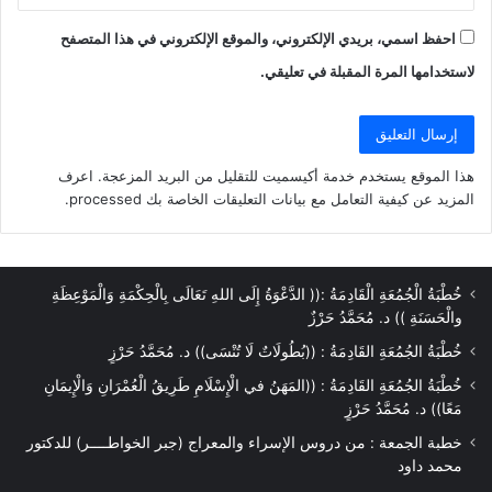
احفظ اسمي، بريدي الإلكتروني، والموقع الإلكتروني في هذا المتصفح
لاستخدامها المرة المقبلة في تعليقي.
هذا الموقع يستخدم خدمة أكيسميت للتقليل من البريد المزعجة.
اعرف
المزيد عن كيفية التعامل مع بيانات التعليقات الخاصة بك processed
.
خُطْبَةُ الْجُمُعَةِ الْقَادِمَةُ :(( الدَّعْوَةُ إِلَى اللهِ تَعَالَى بِالْحِكْمَةِ وَالْمَوْعِظَةِ
والْحَسَنَةِ )) د. مُحَمَّدُ حَرْزٌ
خُطْبَةُ الجُمُعَةِ القَادِمَةُ : ((بُطُولَاتٌ لَا تُنْسَى)) د. مُحَمَّدُ حَرْزٍ
خُطْبَةُ الجُمُعَةِ القَادِمَةُ : ((المَهَنُ في الْإِسْلَامِ طَرِيقُ الْعُمْرَانِ وَالْإِيمَانِ
مَعًا)) د. مُحَمَّدُ حَرْزٍ
خطبة الجمعة : من دروس الإسراء والمعراج (جبر الخواطــــر) للدكتور
محمد داود