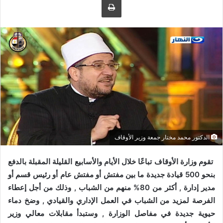
ل
ر
ى
ي
ت
د
و
ا
ي
إ
ت
ل
ر
ك
ت
ر
و
ن
ي
الدكتور محمد مختار جمعة وزير الأوقاف
ا
تقوم وزارة الأوقاف تباعًا خلال الأيام والأسابيع القليلة المقبلة بالدفع
بنحو 500 قيادة جديدة ما بين مفتش أو مفتش عام أو رئيس قسم أو
مدير إدارة , أكثر من 80% منهم من الشباب , وذلك من أجل إعطاء
الفرصة لمزيد من الشباب في العمل الإداري والقيادي , وضخ دماء
حيوية جديدة في مفاصل الوزارة , وستبدأ مقابلات معالي وزير