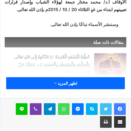
الأوقاف أ.د/ محمد مختار جمعة لهؤلاء الشباب وإصدار قرارات
تعيينهم ابتداء من غدٍ الثلاثاء 20 / 10 / 2015م بإذن الله تعالى.
وسننشر الأسماء تباعًا بإذن الله تعالى.
مقالات ذات صلة
خُطْبَةُ الْجُمُعَةِ الْقَادِمَةُ :(( الدَّعْوَةُ إِلَى اللهِ تَعَالَى
بِالْحِكْمَةِ وَالْمَوْعِظَةِ والْحَسَنَةِ )) د. مُحَمَّدُ حَرْزٌ
5 فبراير,2026
اظهر المزيد
خُطْبَةُ الجُمُعَةِ القَادِمَةُ : ((بُطُولَاتٌ لَا تُنْسَى)) د. مُحَمَّدُ
حَرْزٍ
29 يناير,2026
سكايب
ماسنجر
واتساب
تيلقرام
ڤايبر
لاين
خُطْبَةُ الجُمُعَةِ القَادِمَةُ : ((المَهَنُ في الْإِسْلَامِ طَرِيقُ
مشاركة عبر البريد
طباعة
الْعُمْرَانِ وَالْإِيمَانِ مَعًا)) د. مُحَمَّدُ حَرْزٍ
22 يناير,2026