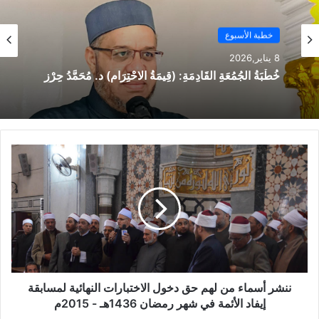
خطبة الأسبوع
8 يناير,2026
خُطْبَةُ الجُمُعَةِ القَادِمَةِ: (قِيمَةُ الاحْتِرَامِ) د. مُحَمَّدُ حِرْزٍ
ننشر أسماء من لهم حق دخول الاختبارات النهائية لمسابقة
إيفاد الأئمة في شهر رمضان 1436هـ - 2015م