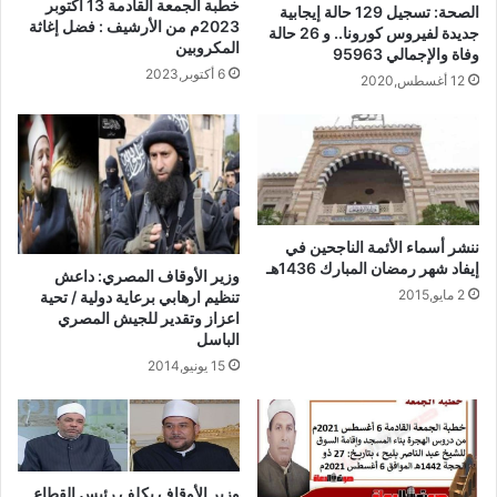
خطبة الجمعة القادمة 13 أكتوبر
الصحة: تسجيل 129 حالة إيجابية
2023م من الأرشيف : فضل إغاثة
جديدة لفيروس كورونا.. و 26 حالة
المكروبين
وفاة والإجمالي 95963
6 أكتوبر,2023
12 أغسطس,2020
ننشر أسماء الأئمة الناجحين في
إيفاد شهر رمضان المبارك 1436هـ
وزير الأوقاف المصري: داعش
2 مايو,2015
تنظيم ارهابي برعاية دولية / تحية
اعزاز وتقدير للجيش المصري
الباسل
15 يونيو,2014
وزير الأوقاف يكلف رئيس القطاع