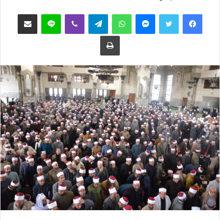
ب
س
فيسبوك
تويتر
ماسنجر
واتساب
تيلقرام
ڤايبر
لاين
مشاركة عبر البريد
ع
ل
ع
ب
طباعة
ل
ر
ى
ي
ت
د
و
ا
ي
إ
ت
ل
ر
ك
ت
ر
و
ن
ي
ا