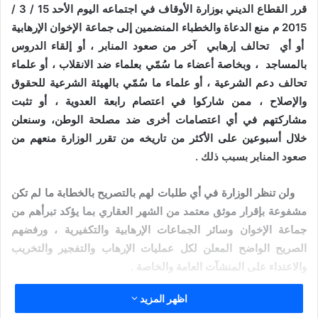
قرر القطاع الديني بوزارة الأوقاف في اجتماعه اليوم الأحد 15 / 3 /
2015 م منع الدعاة والخطباء المنضمين إلى جماعة الإخوان الإرهابية
أو أي تحالف إرهابي آخر من صعود المنابر ، أو إلقاء الدروس
بالمساجد ، وبخاصة أعضاء ما سُمّي بعلماء ضد الانقلاب ، أو علماء
تحالف دعم الشرعية ، أو علماء ما سُمّي بالهيئة الشرعية للحقوق
والإصلاح ، ممن شاركوا في اعتصام رابعة العدوية ، أو تثبت
مشاركتهم في أي اعتصامات أخرى ضد مصلحة الوطن، وسنعلن
خلال أسبوعين على الأكثر من تاريخه من تقرر الوزارة منعهم من
صعود المنابر بسبب ذلك .
ولن تنظر الوزارة في أي طلبات لهم بالتصريح بالخطابة ما لم تكن
مشفوعة بإقرار موثق معتمد من الشهر العقاري بما يؤكد تبرأهم من
جماعة الإخوان وسائر الجماعات الإرهابية والتكفيرية ، ورفضهم
الصريح الواضح المعلن لكل عمليات الإرهاب والتفجير والتخريب
والاعتداء على المنشآت العامة والخاصة .
اظهر المزيد
مقالات ذات صلة