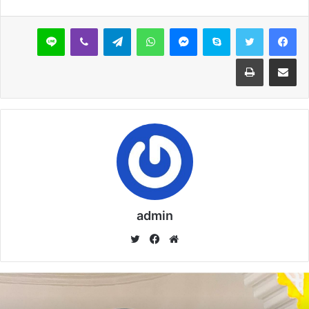
خُطْبَةُ الْجُمُعَةِ الْقَادِمَةُ :(( الدَّعْوَةُ إِلَى اللهِ تَعَالَى
سكايب
ماسنجر
واتساب
تيلقرام
ڤايبر
لاين
بِالْحِكْمَةِ وَالْمَوْعِظَةِ والْحَسَنَةِ )) د. مُحَمَّدُ حَرْزٌ
مشاركة عبر البريد
طباعة
5 فبراير,2026
خُطْبَةُ الجُمُعَةِ القَادِمَةُ : ((بُطُولَاتٌ لَا تُنْسَى)) د. مُحَمَّدُ
حَرْزٍ
29 يناير,2026
خُطْبَةُ الجُمُعَةِ القَادِمَةُ : ((المَهَنُ في الْإِسْلَامِ طَرِيقُ
الْعُمْرَانِ وَالْإِيمَانِ مَعًا)) د. مُحَمَّدُ حَرْزٍ
22 يناير,2026
admin
موق
في
تويت
ع
سب
ر
نسخ الرابط
الوي
وك
ب