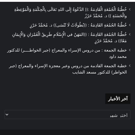
خُطْبَةُ الْجُمُعَةِ الْقَادِمَةُ :(( الدَّعْوَةُ إِلَى اللهِ تَعَالَى بِالْحِكْمَةِ وَالْمَوْعِظَةِ
والْحَسَنَةِ )) د. مُحَمَّدُ حَرْزٌ
خُطْبَةُ الجُمُعَةِ القَادِمَةُ : ((بُطُولَاتٌ لَا تُنْسَى)) د. مُحَمَّدُ حَرْزٍ
خُطْبَةُ الجُمُعَةِ القَادِمَةُ : ((المَهَنُ في الْإِسْلَامِ طَرِيقُ الْعُمْرَانِ وَالْإِيمَانِ
مَعًا)) د. مُحَمَّدُ حَرْزٍ
خطبة الجمعة : من دروس الإسراء والمعراج (جبر الخواطــــر) للدكتور
محمد داود
خطبة الجمعة القادمة من دروس وعبر معجزة الإسراء والمعراج (جبر
الخواطر) للدكتور مسعد الشايب
آخر
آخر الأخبار
الأخبار