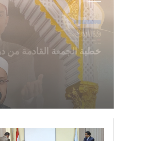
خطبة الأسبوع
14 يناير,2026
خطبة الجمعة ، مِنْ دُرُوسِ الإِ
وَالمِعْرَاجِ (جَبْرِ الْخَوَاطِرِ) د. م
حَرْزٌ