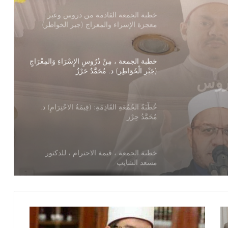
معجزة الإسراء والمعراج (جبر الخواطر)
للدكتور مسعد الشايب
خطبة الجمعة ، مِنْ دُرُوسِ الإِسْرَاءِ وَالمِعْرَاجِ
(جَبْرِ الْخَوَاطِرِ) د. مُحَمَّدٌ حَرْزٌ
سْرَاءِ
ُحَمَّدٌ
خُطْبَةُ الجُمُعَةِ القَادِمَةِ: (قِيمَةُ الاحْتِرَامِ) د.
مُحَمَّدُ حِرْزٍ
خطبة الجمعة ، قيمة الاحترام ، للدكتور
مسعد الشايب
خطبة الجمعة للدكتور محمد داود ، قيمة
الاحترام
خطبة الجمعة القادمة ( قيمة الاحترام )