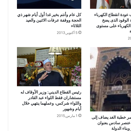
معجزة الإسراء والمعراج (جبر الخواطر)
للدكتور مسعد الشايب
 عودة انقطاع الكهرباء
كل عام وأنتم بخير غدا أول أيام شهر ذي
 الوقود الذى يضخ
الحجة ووقفة عرفات الاثنين والعيد
خطبة الجمعة ، مِنْ دُرُوسِ الإِسْرَاءِ وَالمِعْرَاجِ
الكهرباء على مستوى
الثلاثاء
(جَبْرِ الْخَوَاطِرِ) د. مُحَمَّدٌ حَرْزٌ
5 أكتوبر,2013
خُطْبَةُ الجُمُعَةِ القَادِمَةِ: (قِيمَةُ الاحْتِرَامِ) د.
مُحَمَّدُ حِرْزٍ
خطبة الجمعة ، قيمة الاحترام ، للدكتور
مسعد الشايب
رئيس القطاع الديني: وزير الأوقاف له
مستشاران فقط اللواء عبد القادر
واللواء شركس، وعملهما ينتهي خلال
أيام وشهور
1 مارس,2015
ر خطبة الغد يضاف إلى
 عنصر سادس بعنوان
وبناء الدولة