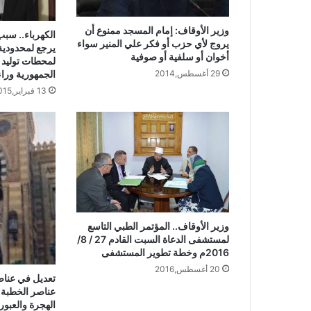
وزير الأوقاف: إمام المسجد ممنوع أن
الكهرباء.. سبب
يروج لأي حزب أو فكر علي المنير سواء
يرجع لمحدودية
أخوان أو سلفية أو صوفية
لمحطات توليد 
29 أغسطس,2014
الجمهورية وراء
13 فبراير,2015
وزير الأوقاف.. المؤتمر الطبي التاسع
لمستشفى الدعاة السبت القادم 27 / 8/
2016م وخطة تطوير المستشفى
20 أغسطس,2016
تعديل في عناص
عناصر الخطبة
الهجرة والعبور 