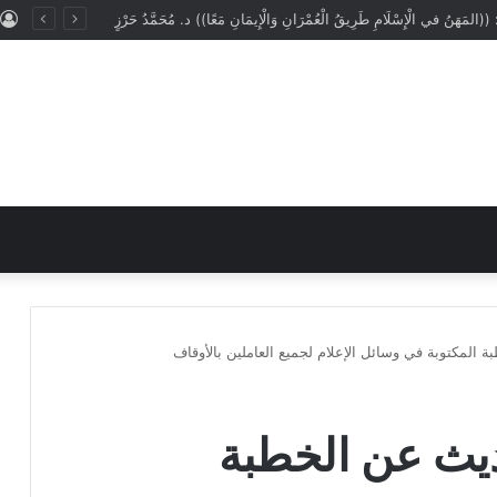
: ((المَهَنُ في الْإِسْلَامِ طَرِيقُ الْعُمْرَانِ وَالْإِيمَانِ مَعًا)) د. مُحَمَّدُ حَرْزٍ
 المكتوبة في وسائل الإعلام لجميع العاملين بالأوقاف
ديث عن الخطبة