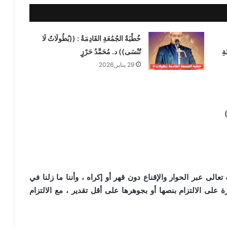
خُطْبَةُ الجُمُعَةِ القَادِمَةُ : ((بُطُولَاتٌ لَا
ةِ
تُنْسَى)) د. مُحَمَّدُ حَرْزٍ
29 يناير,2026
)
خطبة الجمعة للدكتور محمد داود ، قيمة
الى عبر الحوار والإقناع دون قهر أو إكراه ، وأننا ما زلنا في
الاحترام
ة على الالتزام بنصها أو بجوهرها على أقل تقدير ، مع الالتزام
خطبة الجمعة القادمة ( قيمة الاحترام )