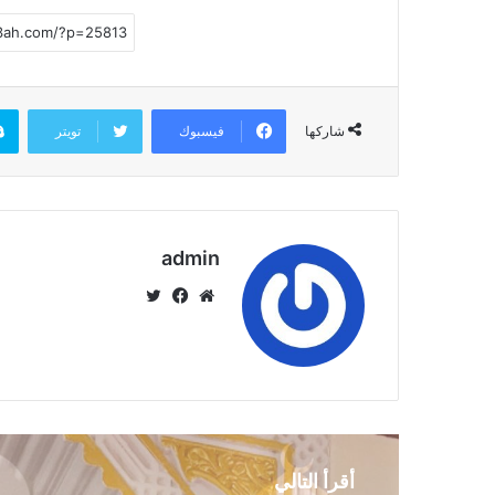
فيسبوك
تويتر
شاركها
admin
موق
في
تويت
ع
سب
ر
الوي
وك
ب
أقرأ التالي