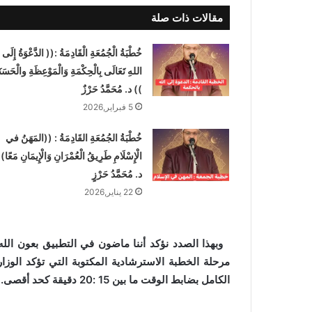
مقالات ذات صلة
خُطْبَةُ الْجُمُعَةِ الْقَادِمَةُ :(( الدَّعْوَةُ إِلَى
اللهِ تَعَالَى بِالْحِكْمَةِ وَالْمَوْعِظَةِ والْحَسَنَ
)) د. مُحَمَّدُ حَرْزٌ
5 فبراير,2026
خُطْبَةُ الجُمُعَةِ القَادِمَةُ : ((المَهَنُ في
الْإِسْلَامِ طَرِيقُ الْعُمْرَانِ وَالْإِيمَانِ مَعًا)
د. مُحَمَّدُ حَرْزٍ
22 يناير,2026
وبهذا الصدد نؤكد أننا ماضون في التطبيق بعون الله تع
مرحلة الخطبة الاسترشادية المكتوبة التي تؤكد الوزار
الكامل بضابط الوقت ما بين 15 :20 دقيقة كحد أقصى.