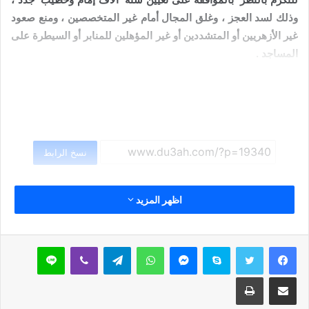
وذلك لسد العجز ، وغلق المجال أمام غير المتخصصين ، ومنع صعود
غير الأزهريين أو المتشددين أو غير المؤهلين للمنابر أو السيطرة على
المساجد .
نسخ الرابط
اظهر المزيد
سكايب
ماسنجر
واتساب
تيلقرام
ڤايبر
لاين
مشاركة عبر البريد
طباعة