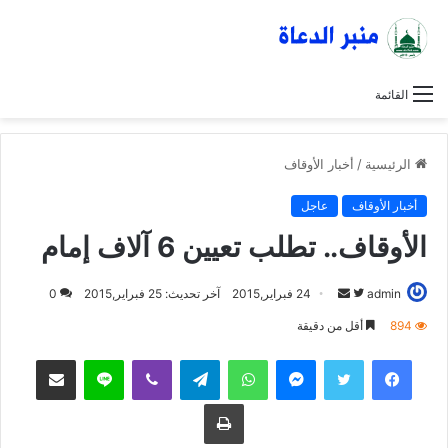
القائمة
الرئيسية
/
أخبار الأوقاف
أخبار الأوقاف
عاجل
الأوقاف.. تطلب تعيين 6 آلاف إمام
admin
ت
أ
24 فبراير,2015
آخر تحديث: 25 فبراير,2015
0
ا
ر
894
أقل من دقيقة
ب
س
فيسبوك
تويتر
ماسنجر
واتساب
تيلقرام
ڤايبر
لاين
مشاركة عبر البريد
ع
ل
ع
ب
طباعة
ل
ر
ى
ي