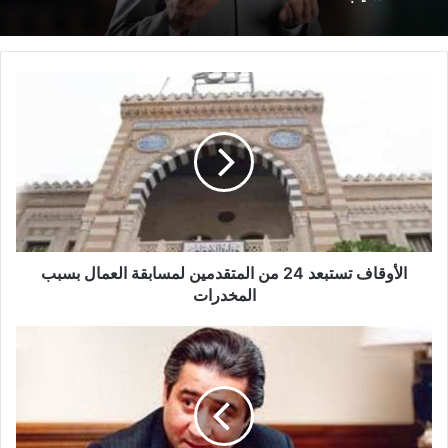
الْخَوَاطِرِ) د. مُحَمَّدٌ حَرْزٌ
خطبة الجمعة القادمة من دروس وعبر معجزة
الإسراء والمعراج (جبر الخواطر) للدكتور مسعد
الشايب
الأوقاف تستبعد 24 من المتقدمين لمسابقة العمال بسبب
المخدرات