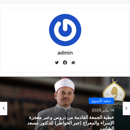
admin
موق
في
تويت
ع
سب
ر
الوي
وك
ب
خطبة الأسبوع
خطبة الأسبوع
14 يناير,2026
14 يناير,2026
خطبة الجمعة ، مِنْ دُرُوسِ الإِسْرَاءِ وَالمِعْرَاجِ (جَبْرِ