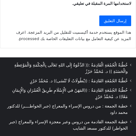
لاستخدامها المرة المقبلة في تعليقي.
هذا الموقع يستخدم خدمة أكيسميت للتقليل من البريد المزعجة.
اعرف
المزيد عن كيفية التعامل مع بيانات التعليقات الخاصة بك processed
.
خُطْبَةُ الْجُمُعَةِ الْقَادِمَةُ :(( الدَّعْوَةُ إِلَى اللهِ تَعَالَى بِالْحِكْمَةِ وَالْمَوْعِظَةِ
والْحَسَنَةِ )) د. مُحَمَّدُ حَرْزٌ
خُطْبَةُ الجُمُعَةِ القَادِمَةُ : ((بُطُولَاتٌ لَا تُنْسَى)) د. مُحَمَّدُ حَرْزٍ
خُطْبَةُ الجُمُعَةِ القَادِمَةُ : ((المَهَنُ في الْإِسْلَامِ طَرِيقُ الْعُمْرَانِ وَالْإِيمَانِ
مَعًا)) د. مُحَمَّدُ حَرْزٍ
خطبة الجمعة : من دروس الإسراء والمعراج (جبر الخواطــــر) للدكتور
محمد داود
خطبة الجمعة القادمة من دروس وعبر معجزة الإسراء والمعراج (جبر
الخواطر) للدكتور مسعد الشايب