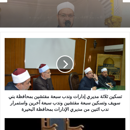
خطبة الجمعة ، مِنْ دُرُوسِ الإِسْرَاءِ وَالمِعْرَاجِ (جَبْرِ
14 يناير,2026
الْخَوَاطِرِ) د. مُحَمَّدٌ حَرْزٌ
خطبة الجمعة القادمة من دروس وعبر معجزة
الإسراء والمعراج (جبر الخواطر) للدكتور مسعد
الشايب
تسكين ثلاثة مديري إدارات وندب سبعة مفتشين بمحافظة بني
سويف وتسكين سبعة مفتشين وندب سبعة آخرين واستمرار
ندب اثنين من مديري الإدارات بمحافظة البحيرة