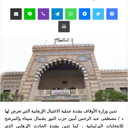
ب
س
فيسبوك
تويتر
ماسنجر
واتساب
تيلقرام
ڤايبر
لاين
مشاركة عبر البريد
ع
ل
ع
ب
طباعة
ل
ر
ى
ي
ت
د
و
ا
ي
إ
ت
ل
ر
ك
ت
ر
و
ن
ي
ا
تدين وزارة الأوقاف بشدة عملية الاغتيال الإرهابية التي تعرض لها
د / مصطفى عبد الرحمن أمين حزب النور بشمال سيناء والمرشح
للانتخابات البرلمانية ، كما تدين بشدة الحادث الإرهابي الذي