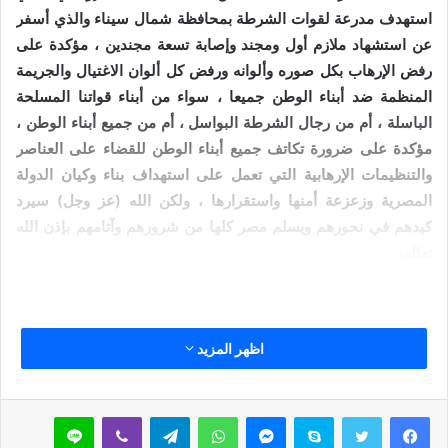
استهدف مدرعة لقوات الشرطة بمحافظة شمال سيناء والذي أسفر
عن استشهاد ملازم أول ومجند وإصابة تسعة مجندين ، مؤكدة على
رفض الإرهاب بكل صوره وألوانه ورفض كل ألوان الاغتيال والجريمة
المنظمة ضد أبناء الوطن جميعا ، سواء من أبناء قواتنا المسلحة
الباسلة ، أم من رجال الشرطة البواسل ، أم من جميع أبناء الوطن ،
مؤكدة على ضرورة تكاتف جميع أبناء الوطن للقضاء على العناصر
والتنظيمات الإرهابية التي تعمل على استهداف بناء وكيان الدولة
المصرية وزعزعة أمنها واستقرارها ، ولكن الله (عز وجل) سيرد
كيدهم في نحورهم ويسلم مصر كلها من شرورهم وآثامهم بإذن الله
تعالى .
اظهر المزيد
نسخ الرابط
سكايب
ماسنجر
واتساب
تيلقرام
ڤايبر
لاين