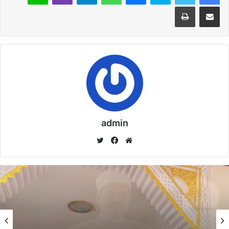
مشاركة عبر البريد
طباعة
admin
موق
في
تويت
ع
سب
ر
الوي
وك
ب
خطبة الأسبوع
خطبة الأسبوع
14 يناير,2026