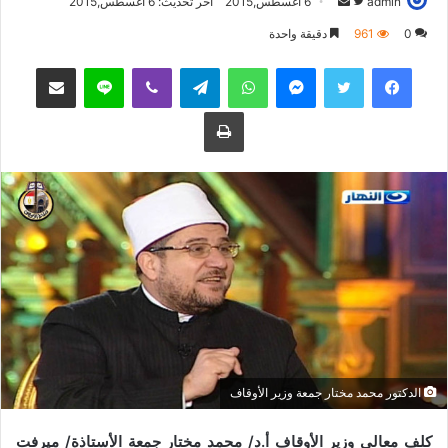
admin
ت
أ
6 أغسطس,2015
آخر تحديث: 6 أغسطس,2015
ا
ر
0
961
دقيقة واحدة
ب
س
فيسبوك
تويتر
ماسنجر
واتساب
تيلقرام
ڤايبر
لاين
مشاركة عبر البريد
ع
ل
ع
ب
طباعة
ل
ر
ى
ي
ت
د
و
ا
ي
إ
ت
ل
ر
ك
ت
ر
و
ن
ي
الدكتور محمد مختار جمعة وزير الأوقاف
ا
كلف معالي وزير الأوقاف أ.د/ محمد مختار جمعة الأستاذة/ ميرفت