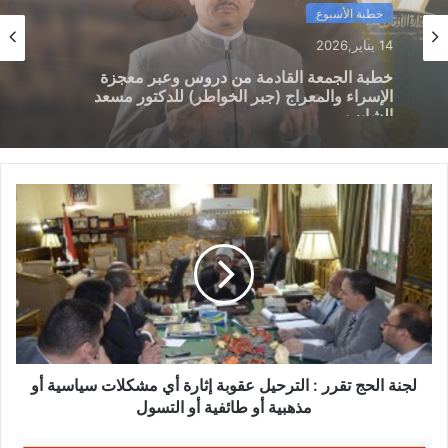
خطبة الأسبوع
خطبة الأسبوع
14 يناير,2026
14 يناير,2026
خطبة الجمعة ، مِنْ دُرُوسِ الإِسْرَاءِ وَالمِعْرَاجِ (جَبْرِ
الْخَوَاطِرِ) د. مُحَمَّدٌ حَرْزٌ
خطبة الجمعة القادمة من دروس وعبر معجزة
الإسراء والمعراج (جبر الخواطر) للدكتور مسعد
الشايب
لجنة الحج تقرر : الترحيل عقوبة إثارة أي مشكلات سياسية أو
مذهبية أو طائفية أو التسول