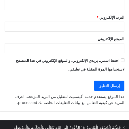
البريد الإلكتروني
*
الموقع الإلكتروني
احفظ اسمي، بريدي الإلكتروني، والموقع الإلكتروني في هذا المتصفح
لاستخدامها المرة المقبلة في تعليقي.
هذا الموقع يستخدم خدمة أكيسميت للتقليل من البريد المزعجة.
اعرف
المزيد عن كيفية التعامل مع بيانات التعليقات الخاصة بك processed
.
خُطْبَةُ الْجُمُعَةِ الْقَادِمَةُ :(( الدَّعْوَةُ إِلَى اللهِ تَعَالَى بِالْحِكْمَةِ وَالْمَوْعِظَةِ