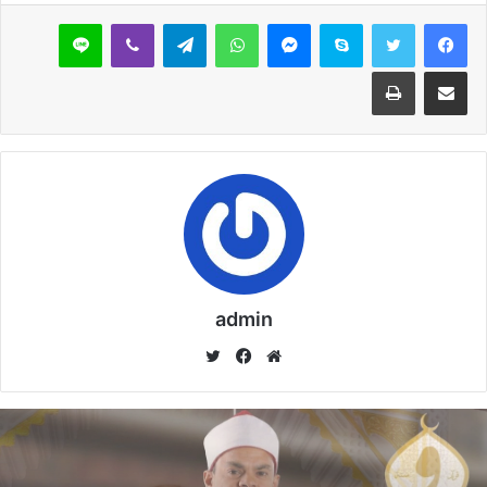
سكايب
ماسنجر
واتساب
تيلقرام
ڤايبر
لاين
مقالات ذات صلة
مشاركة عبر البريد
طباعة
خُطْبَةُ الْجُمُعَةِ الْقَادِمَةُ :(( الدَّعْوَةُ إِلَى اللهِ تَعَالَى
بِالْحِكْمَةِ وَالْمَوْعِظَةِ والْحَسَنَةِ )) د. مُحَمَّدُ حَرْزٌ
5 فبراير,2026
خُطْبَةُ الجُمُعَةِ القَادِمَةُ : ((بُطُولَاتٌ لَا تُنْسَى)) د. مُحَمَّدُ
حَرْزٍ
29 يناير,2026
خُطْبَةُ الجُمُعَةِ القَادِمَةُ : ((المَهَنُ في الْإِسْلَامِ طَرِيقُ
admin
الْعُمْرَانِ وَالْإِيمَانِ مَعًا)) د. مُحَمَّدُ حَرْزٍ
موق
في
تويت
22 يناير,2026
ع
سب
ر
الوي
وك
ب
نسخ الرابط