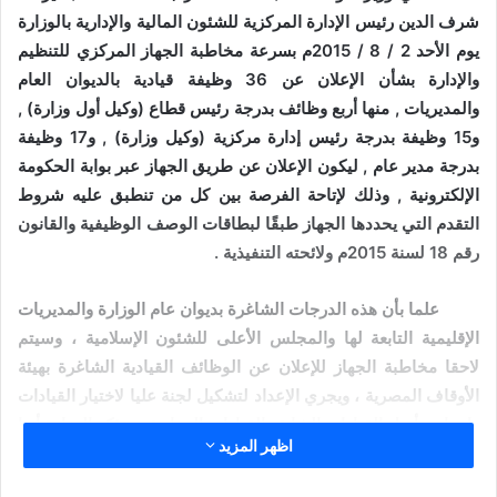
شرف الدين رئيس الإدارة المركزية للشئون المالية والإدارية بالوزارة
يوم الأحد 2 / 8 / 2015م بسرعة مخاطبة الجهاز المركزي للتنظيم
والإدارة بشأن الإعلان عن 36 وظيفة قيادية بالديوان العام
والمديريات , منها أربع وظائف بدرجة رئيس قطاع (وكيل أول وزارة) ,
و15 وظيفة بدرجة رئيس إدارة مركزية (وكيل وزارة) , و17 وظيفة
بدرجة مدير عام , ليكون الإعلان عن طريق الجهاز عبر بوابة الحكومة
الإلكترونية , وذلك لإتاحة الفرصة بين كل من تنطبق عليه شروط
التقدم التي يحددها الجهاز طبقًا لبطاقات الوصف الوظيفية والقانون
رقم 18 لسنة 2015م ولائحته التنفيذية .
علما بأن هذه الدرجات الشاغرة بديوان عام الوزارة والمديريات
الإقليمية التابعة لها والمجلس الأعلى للشئون الإسلامية ، وسيتم
لاحقا مخاطبة الجهاز للإعلان عن الوظائف القيادية الشاغرة بهيئة
الأوقاف المصرية ، ويجري الإعداد لتشكيل لجنة عليا لاختيار القيادات
وإعداد وتأهيل القيادات الشابة والقيادات المعاونة ، وتؤكد الوزارة أنها
اظهر المزيد
تبحث عن أفضل الكفاءات من خلال الشفافية التامة في الإعلان
والمقابلات .