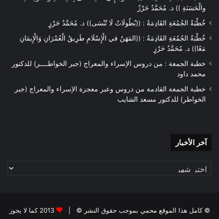
والْحَسَنَةِ )) د. مُحَمَّدُ حَرْزٌ
خُطْبَةُ الجُمُعَةِ القَادِمَةُ : ((بُطُولَاتٌ لَا تُنْسَى)) د. مُحَمَّدُ حَرْزٍ
خُطْبَةُ الجُمُعَةِ القَادِمَةُ : ((المَهَنُ في الْإِسْلَامِ طَرِيقُ الْعُمْرَانِ وَالْإِيمَانِ
مَعًا)) د. مُحَمَّدُ حَرْزٍ
خطبة الجمعة : من دروس الإسراء والمعراج (جبر الخواطــــر) للدكتور
محمد داود
خطبة الجمعة القادمة من دروس وعبر معجزة الإسراء والمعراج (جبر
الخواطر) للدكتور مسعد الشايب
آخر
آخر الأخبار
الأخبار
© كامل هذا الموقع محمي بموجب حقوق النشر © |
2013 كما لا يجوز