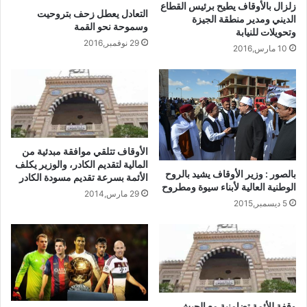
زلزال بالأوقاف يطيح برئيس القطاع
التعادل يعطل زحف بتروحيت
الديني ومدير منطقة الجيزة
وسموحة نحو القمة
وتحويلات للنيابة
29 نوفمبر,2016
10 مارس,2016
الأوقاف تتلقي موافقة مبدئية من
المالية لتقديم الكادر، والوزير يكلف
بالصور : وزير الأوقاف يشيد بالروح
الأئمة بسرعة تقديم مسودة الكادر
الوطنية العالية لأبناء سيوة ومطروح
29 مارس,2014
5 ديسمبر,2015
وقفة للأئمة تضامنية مع الجيش