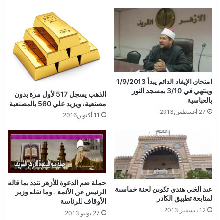
القرآن الكريم .
3 . زيادة مكافأة مُحفظي مكاتب التحفيظ البالغ عددها 390 مكتبًا
بنسبة 100 % من مخصصات الوزارة ، وكذلك زيادة مكافأة حلقات
التحفيظ البالغ عددها ( 29 ) بنسبة 200 % ، وزيادة مكافأة أعضاء
المقارئ البالغ عددها 8539 بنسبة 25 % .
امتحان الإيفاد الدائم يبدأ 1/9/2013
وينتهي في 3/10 بمسجد النور
الذهب يسجل 517 لأول مرة بدون
مقالات ذات صلة
بالعباسية
مصنعية، ويزيد علي 560 بالمصنعية
27 أغسطس,2013
11 أكتوبر,2016
خُطْبَةُ الْجُمُعَةِ الْقَادِمَةُ :(( الدَّعْوَةُ إِلَى اللهِ تَعَالَى
بِالْحِكْمَةِ وَالْمَوْعِظَةِ والْحَسَنَةِ )) د. مُحَمَّدُ حَرْزٌ
5 فبراير,2026
خُطْبَةُ الجُمُعَةِ القَادِمَةُ : ((بُطُولَاتٌ لَا تُنْسَى)) د. مُحَمَّدُ
حملة ضم الدعوة للأزهر تندد بما قاله
حَرْزٍ
عبد الغني هندي تكوين لجنة خماسية
الرئيس عن الأئمة ، وما نقله وزير
29 يناير,2026
لمتابعة تطبيق الكادر
الأوقاف للرئاسة
12 ديسمبر,2013
27 يونيو,2013
خُطْبَةُ الجُمُعَةِ القَادِمَةُ : ((المَهَنُ في الْإِسْلَامِ طَرِيقُ