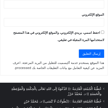
البشرية ، وبلغ عدد البرامج (19) برنامجًا لعدد (1555) متدربًا من أئمة
ومفتشين وإداريين. وبيانهم كالآتي :
الموقع الإلكتروني
البرنامج التأهيلي للأئمة الجدد وعدد البرامج ( 8) لعدد (1040)
متدربًا .
احفظ اسمي، بريدي الإلكتروني، والموقع الإلكتروني في هذا المتصفح
برنامج تدريب المفتشين الجدد وعدد البرامج (4) لعدد (254)
لاستخدامها المرة المقبلة في تعليقي.
متدربًا.
البرنامج التوجيهي العام وعدد البرامج (1) لعدد (45) متدربًا.
برنامج تدريب أخصائي شئون عاملين وعدد البرامج (1) لعدد
هذا الموقع يستخدم خدمة أكيسميت للتقليل من البريد المزعجة.
اعرف
(49) متدربًا.
المزيد عن كيفية التعامل مع بيانات التعليقات الخاصة بك processed
.
برنامج تدريب أخصائي شئون قانونية وعدد البرامج (1) لعدد
(34) متدربًا.
برنامج تدريب مصلحة الخزانة (وزارة المالية) وعدد البرامج
خُطْبَةُ الْجُمُعَةِ الْقَادِمَةُ :(( الدَّعْوَةُ إِلَى اللهِ تَعَالَى بِالْحِكْمَةِ وَالْمَوْعِظَةِ
(1) لعدد (37) متدربًا.
والْحَسَنَةِ )) د. مُحَمَّدُ حَرْزٌ
برنامج التدريب على أعمال الإطفاء والحريق وعدد البرامج (1)
خُطْبَةُ الجُمُعَةِ القَادِمَةُ : ((بُطُولَاتٌ لَا تُنْسَى)) د. مُحَمَّدُ حَرْزٍ
لعدد (46) متدربًا.