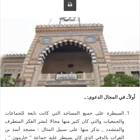
ل
ر
ى
ي
ت
د
و
ا
ي
إ
ت
ل
ر
ك
ت
ر
و
ن
ي
ا
أولاً:ـ في المجال الدعوى: ـ
السيطرة على جميع المساجد التي كانت تابعة للجماعات
والجمعيات والتي كان كثير منها مجالا لنشر الفكر المتطرف
والمتشدد , نذكر منها على سبيل المثال : مسجد أسد بن
الفرات بالدقي الذي كان يسيطر عليه جماعة ” حازمون ” ,