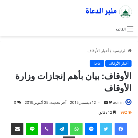
القائمة
الرئيسية
/
أخبار الأوقاف
أخبار الأوقاف
عاجل
الأوقاف: بيان بأهم إنجازات وزارة
الأوقاف
admin
ت
أ
12 ديسمبر,2015
آخر تحديث: 25 أكتوبر,2019
0
ا
ر
992
12 دقائق
ب
س
فيسبوك
تويتر
ماسنجر
واتساب
تيلقرام
ڤايبر
لاين
مشاركة عبر البريد
ع
ل
ع
ب
طباعة