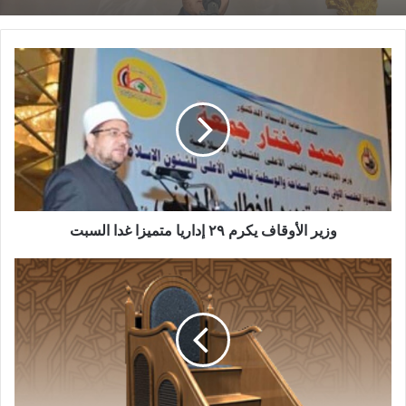
النائية لنشر الفكر الإسلامي الصحيح .
الترخيص لخطباء مكافأة جدد بلغ عددهم 6367 جميعهم
خطبة الجمعة القادمة من دروس وعبر معجزة
أزهريون .
الإسراء والمعراج (جبر الخواطر) للدكتور مسعد
الشايب
بلغ عدد الداعيات خريجات المراكز الثقافية ( 1012 ) داعية , وتم
فتح باب التقدم لداعيات جدد من خريجي الأزهر الشريف
والمراكز الثقافية وبلغ عدد المتقدمات ( 397 ) , يجري تأهيلهن
للعمل الدعوي بالمساجد في دروس السيدات .
تم عقد مسابقة للقراءة الحرة شارك فيها (1600) إمام , تم
اختيار أفضل (161) إمامًا لتكريمهم بجوائز مادية واصطحاب
وزير الأوقاف يكرم ٢٩ إداريا متميزا غدا السبت
الستة الأوائل لأداء فريضة الحج هذا العام .
تطوير المنظومة العلمية بالجامعة المصرية للعلوم والثقافة
الإسلامية التابعة لوزارة الأوقاف المصرية بجمهورية كازاخستان
، لتكون أهم نقطة إشعاع ديني وفكري في وسط آسيا .
ثانيًا في مجال شئون القرآن الكريم: ـ