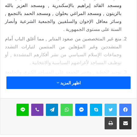
ومسجد القائد إبراهيم بالإسكندرية , ومسجد العزيز بالله
بالزيتون , ومسجد المراغي بحلوان , ومسجد الحمد بالتجمع ,
وسائر معاقل الإخوان والسلفيين والجمعية الشرعية وأنصار
السنة على مستوى الجمهورية .
منع غير المتخصصين من صعود المنابر , مما أغلق الباب أمام
المتشددين وغير المؤهلين من المنتمين لتيارات التشدد
وجماعات الإسلام السياسي من نشر أفكارهم المتشددة , أو
توظيف المساجد لأغراضهم السياسية والانتخابية .
توحيد الخطبة , وقصر الجمعة على المساجد الكبرى والجامعة
وعدم إقامتها بالزوايا إلا للضرورة.
اظهر المزيد
القيام بحملة موسعة لتطهير مكتبات المساجد من جميع الكتب
والمطبوعات والأشرطة والأقراص المدمجة التي تحمل فكرًا
سكايب
ماسنجر
واتساب
تيلقرام
ڤايبر
لاين
متشددًا .
إقامة الملتقيات الفكرية طوال شهر رمضان , ومن أهمها
مشاركة عبر البريد
طباعة
ملتقى الفكر الإسلامي الذي يقام بمركز شباب الجزيرة في
حوار مع الشباب طوال شهر رمضان تحت عنوان ” ملتقى الفكر