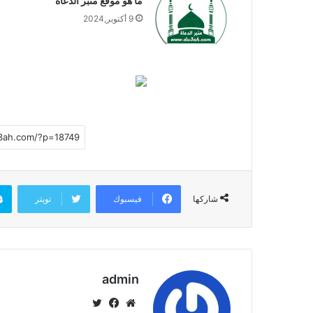
ما هو موقع منبر الدعاة
9 أكتوبر,2024
فيسبوك
تويتر
شاركها
admin
موق
في
تويت