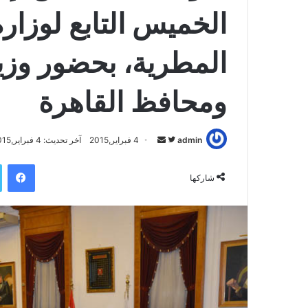
الخميس التابع لوزار
المطرية، بحضور وزير 
ومحافظ القاهرة
admin
ت
أ
4 فبراير,2015
آخر تحديث: 4 فبراير,2015
ا
ر
فيسبوك
ب
س
شاركها
ع
ل
ع
ب
ل
ر
ى
ي
ت
د
و
ا
ي
إ
ت
ل