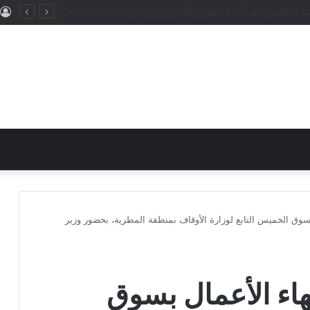
: ((المَهَنُ في الْإِسْلَامِ طَرِيقُ الْعُمْرَانِ وَالْإِيمَانِ مَعًا)) د. مُحَمَّدُ حَرْزٍ
 بسوق الخميس التابع لوزارة الأوقاف بمنطقة المطرية، بحضور وزير
هاء الأعمال بسوق