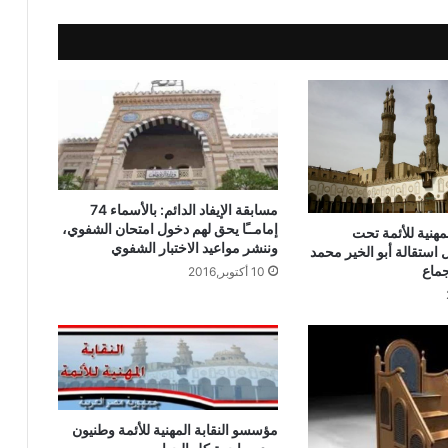
دعوية مشتركة بين الأزهر الشريف ووزارة
الأوقاف إلى ثلاث محافظات
بالصور وزير الأوقاف ضيف شرف اليوم
الوطني بسفارة إندونيسيا بالقاهرة
المستشار جلال الدين محمد عبد العاطي
مستشارًا قانونيًّا لوزارة الأوقاف
مسابقة الإيفاد الدائم: بالأسماء 74
إمامــًا يحق لهم دخول امتحان الشفوي،
لمهنية للأئمة تحت
وننشر مواعيد الاختبار الشفوي
استقالة أبو الخير محمد
استقبل وزير الأوقاف المهندس محمد درة
جماع
10 أكتوبر,2016
نائب رئيس مجلس إدارة مجموعة درة زيادة
الجائزة الأولي إلي مليون جنيه
الأوقاف : تعلن عن حفظ القرآن الكريم من
خلال برنامج (التحفيظ عن بعد)
مؤسسو النقابة المهنية للأئمة وطنيون
الأوقاف : انعقاد (100) ندوة علمية احتفالًا