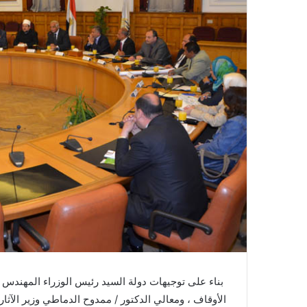
ر
ك
ت
ر
و
ن
ي
ا
بناء على توجيهات دولة السيد رئيس الوزراء المهندس 
الأوقاف ، ومعالي الدكتور / ممدوح الدماطي وزير الآثا