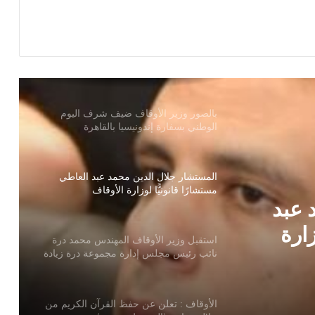
الأوقاف إلى ثلاث محافظات
بالصور وزير الأوقاف ضيف شرف اليوم
الوطني بسفارة إندونيسيا بالقاهرة
المستشار جلال الدين محمد عبد العاطي
مستشارًا قانونيًّا لوزارة الأوقاف
استقبل وزير الأوقاف المهندس محمد درة
نائب رئيس مجلس إدارة مجموعة درة زيادة
الجائزة الأولي إلي مليون جنيه
ندس
 إدارة
الأوقاف : تعلن عن حفظ القرآن الكريم من
خلال برنامج (التحفيظ عن بعد)
لأولي
 عبد
الأوقاف : انعقاد (100) ندوة علمية احتفالًا