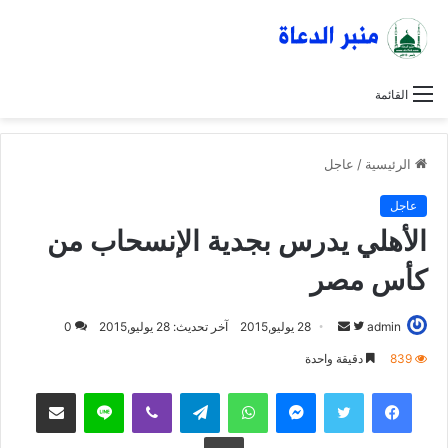
القائمة
الرئيسية
/
عاجل
عاجل
الأهلي يدرس بجدية الإنسحاب من
كأس مصر
admin
ت
أ
28 يوليو,2015
آخر تحديث: 28 يوليو,2015
0
ا
ر
839
دقيقة واحدة
ب
س
فيسبوك
تويتر
ماسنجر
واتساب
تيلقرام
ڤايبر
لاين
مشاركة عبر البريد
ع
ل
ع
ب
طباعة
ل
ر