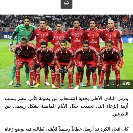
ى
ي
ت
د
و
ا
ي
إ
ت
ل
ر
ك
ت
ر
و
ن
ي
النادي الأهلي
ا
يدرس النادى الأهلى بجدية الانسحاب من بطولة كأس مصر بسبب
أزمة الرُعاة التى تجددت خلال الأيام الماضية بشكل رسمى بين
الطرفين.
كان اتحاد الكرة قد أرسل خطاباً رسمياً للأهلى يُطالبه فيه بوضع رُعاة