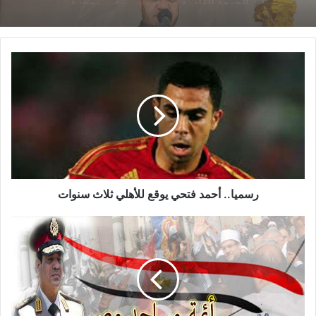
مواسم مقابل 251 مليون جنيه، وتنتهى رعاية الأهرام للقلعة الحمراء
بنهاية الموسم الحالى بعد بطولة الكأس.
خطبة الجمعة القادمة من دروس وعبر معجزة
من جانبه، قال عماد وحيد عضو مجلس الإدارة ورئيس لجنة التسويق
الإسراء والمعراج (جبر الخواطر) للدكتور مسعد
بالأهلى إن هناك جلسات بين مسئولى الوكالة ونظرائهم فى اتحاد
الشايب
الكرة من أجل إنهاء هذه الأزمة، موضحًا أن الأهلى سيُشارك فى
البطولة حال انتهاء الأزمة.
نسخ الرابط
رسميا.. أحمد فتحي يوقع للأهلي ثلاث سنوات