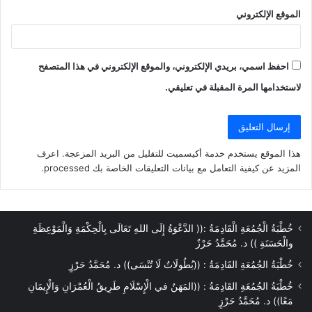
الموقع الإلكتروني
احفظ اسمي، بريدي الإلكتروني، والموقع الإلكتروني في هذا المتصفح
لاستخدامها المرة المقبلة في تعليقي.
هذا الموقع يستخدم خدمة أكيسميت للتقليل من البريد المزعجة.
اعرف
المزيد عن كيفية التعامل مع بيانات التعليقات الخاصة بك processed
.
خُطْبَةُ الْجُمُعَةِ الْقَادِمَةُ :(( الدَّعْوَةُ إِلَى اللهِ تَعَالَى بِالْحِكْمَةِ وَالْمَوْعِظَةِ
والْحَسَنَةِ )) د. مُحَمَّدُ حَرْزٌ
خُطْبَةُ الجُمُعَةِ القَادِمَةُ : ((بُطُولَاتٌ لَا تُنْسَى)) د. مُحَمَّدُ حَرْزٍ
خُطْبَةُ الجُمُعَةِ القَادِمَةُ : ((المَهَنُ في الْإِسْلَامِ طَرِيقُ الْعُمْرَانِ وَالْإِيمَانِ
مَعًا)) د. مُحَمَّدُ حَرْزٍ