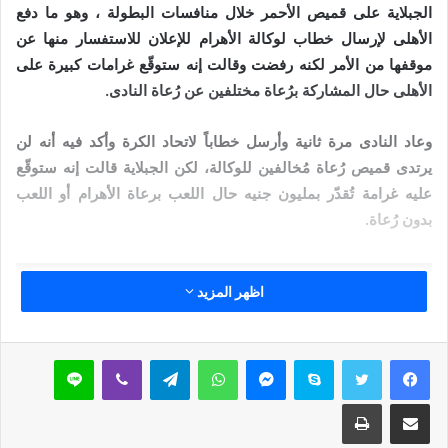
الجبلاية على قميص الأحمر خلال منافسات البطولة ، وهو ما دفع
الأهلى لإرسال خطاب لوكالة الأهرام للإعلان للاستفسار منها عن
موقفها من الأمر لكنه رفضت وقالت إنه ستوقّع غرامات كبيرة على
الأهلى حال المشاركة برُعاة مختلفين عن رُعاة النادى.
وعاد النادى مرة ثانية وأرسل خطاباً لاتحاد الكرة وأكد فيه أنه لن
يرتدى قميص رُعاة مُخالفين للوكالة، لكن الجبلاية قالت إنه ستوقّع
عليه غرامة تُقدّر بمليون جنيه حال اللعب برعاة الأهرام أو اللعب
بدون رُعاة.
مقالات ذات صلة
اظهر المزيد
خُطْبَةُ الْجُمُعَةِ الْقَادِمَةُ :(( الدَّعْوَةُ إِلَى اللهِ تَعَالَى
بِالْحِكْمَةِ وَالْمَوْعِظَةِ والْحَسَنَةِ )) د. مُحَمَّدُ حَرْزٌ
سكايب
ماسنجر
واتساب
تيلقرام
ڤايبر
لاين
5 فبراير,2026
مشاركة عبر البريد
طباعة
خُطْبَةُ الجُمُعَةِ القَادِمَةُ : ((بُطُولَاتٌ لَا تُنْسَى)) د. مُحَمَّدُ