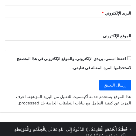
البريد الإلكتروني
*
الموقع الإلكتروني
احفظ اسمي، بريدي الإلكتروني، والموقع الإلكتروني في هذا المتصفح
لاستخدامها المرة المقبلة في تعليقي.
هذا الموقع يستخدم خدمة أكيسميت للتقليل من البريد المزعجة.
اعرف
المزيد عن كيفية التعامل مع بيانات التعليقات الخاصة بك processed
.
خُطْبَةُ الْجُمُعَةِ الْقَادِمَةُ :(( الدَّعْوَةُ إِلَى اللهِ تَعَالَى بِالْحِكْمَةِ وَالْمَوْعِظَةِ
والْحَسَنَةِ )) د. مُحَمَّدُ حَرْزٌ