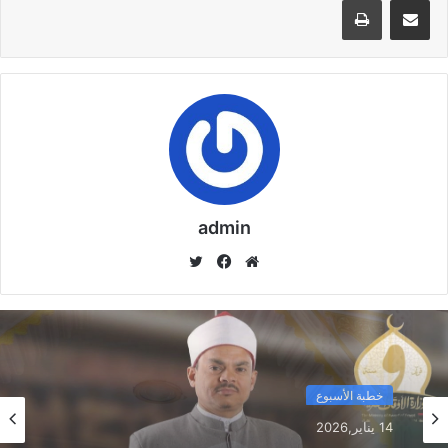
مشاركة عبر البريد
طباعة
الظاهر والباطن .
مقالات ذات صلة
خُطْبَةُ الْجُمُعَةِ الْقَادِمَةُ :(( الدَّعْوَةُ إِلَى اللهِ تَعَالَى
بِالْحِكْمَةِ وَالْمَوْعِظَةِ والْحَسَنَةِ )) د. مُحَمَّدُ حَرْزٌ
5 فبراير,2026
admin
خُطْبَةُ الجُمُعَةِ القَادِمَةُ : ((بُطُولَاتٌ لَا تُنْسَى)) د. مُحَمَّدُ
حَرْزٍ
موق
في
تويت
29 يناير,2026
ع
سب
ر
الوي
وك
خُطْبَةُ الجُمُعَةِ القَادِمَةُ : ((المَهَنُ في الْإِسْلَامِ طَرِيقُ
ب
الْعُمْرَانِ وَالْإِيمَانِ مَعًا)) د. مُحَمَّدُ حَرْزٍ
22 يناير,2026
خطبة الأسبوع
خطبة الأسبوع
14 يناير,2026