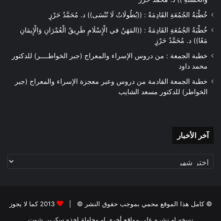
خُطْبَةُ الجُمُعَةِ القَادِمَةُ : ((بُطُولَاتٌ لَا تُنْسَى)) د. مُحَمَّدُ حَرْزٍ
خُطْبَةُ الجُمُعَةِ القَادِمَةُ : ((المَهَنُ في الْإِسْلَامِ طَرِيقُ الْعُمْرَانِ وَالْإِيمَانِ
مَعًا)) د. مُحَمَّدُ حَرْزٍ
خطبة الجمعة : من دروس الإسراء والمعراج (جبر الخواطــــر) للدكتور
محمد داود
خطبة الجمعة القادمة من دروس وعبر معجزة الإسراء والمعراج (جبر
الخواطر) للدكتور مسعد الشايب
آخر
آخر الأخبار
الأخبار
© كامل هذا الموقع محمي بموجب حقوق النشر © |
2013 كما لا يجوز
نسخه او نشره علي مواقع أخري او محاولة اخذه سكرين شوت