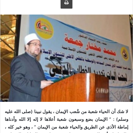
ى
ي
ت
د
و
ا
ي
إ
ت
ل
ر
ك
ت
ر
و
ن
ي
ا
لا شك أن الحياء شعبة من شُعب الإيمان ، يقول نبينا (صلى الله عليه
وسلم) : ” الإيمان بضع وسبعون شعبة أعلاها لا إله إلا الله وأدناها
إماطة الأذى عن الطريق والحياء شعبة من الإيمان ” ، وهو خير كله ،