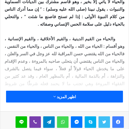
والحياء لا يأتي إلا بخير ، وهو قاسم مشترك بين الديانات السماوية
والنبوات ، يقول نبينا (صلى الله عليه وسلم) : ” إن مما أدرك الناس
من كلام النبوة الأولى : إذا لم تستح فاصنع ما شئت ” ، والتحلي
بالحياء دليل على سلامة الحس الإنساني وصفائه .
والحياء من القيم الدينية ، والقيم الأخلاقية ، والقيم الإنسانية ،
وهو أقسام : الحياء من الله ، والحياء من الناس ، والحياء من النفس ،
فالحياء من الله يقتضي حسن المراقبة لله عز وجل في السر والعلن ،
والحياء من الناس يقتضي أن يتحلى صاحبه بالمروءة ، وعدم الإقدام
على ما يخدش الحياء قولاً أو فعلاً ، سواء فيما يتصل بالشرف
والنزاهة ، أم بالذمة المالية ، أم بالمظهر العام ، وقد عد كثير من
الفقهاء المروءة وهي تجنب ما لا يحمد فعله شرطًا من شروط
العدالة التي لا تقبل شهادة من يفتقدها .
اظهر المزيد
وهناك الحياء من النفس ، وهو عبارة عن كرم في النفس والطبع
، يجعل صاحبه متحليًا بالمروءة والقيم في سره وعلنه ، بغض النظر
سكايب
ماسنجر
واتساب
تيلقرام
ڤايبر
لاين
عن درجة تدينه ، فهناك أمور لو لم يرد بها دين لتحلى بها أصحاب
الطباع السليمة من العفة والطهارة ونظافة اليد ، أو قل ونظافة