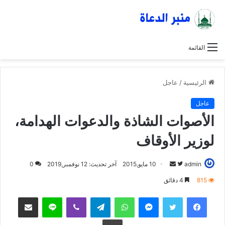
القائمة
الرئيسية
/
عاجل
عاجل
الأصوات الشاذة والدعوات الهدامة،
لوزير الأوقاف
admin
ت
أ
10 مايو,2015
آخر تحديث: 12 نوفمبر,2019
0
ا
ر
815
4 دقائق
ب
س
فيسبوك
تويتر
ماسنجر
واتساب
تيلقرام
ڤايبر
لاين
مشاركة عبر البريد
ع
ل
ع
ب
طباعة
ل
ر