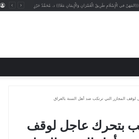
(المَهَنُ في الْإِسْلَامِ طَرِيقُ الْعُمْرَانِ وَالْإِيمَانِ مَعًا)) د. مُحَمَّدُ حَرْزٍ
لوقف المجازر التي ترتكب ضد أهل السنة بالعراق
لب بتحرك عاجل لوقف