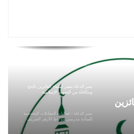
الأمين العام لمجمع البحوث الإسلامية خلال
«الأسبوع الدعوي»: الأزهر لا يزال يُصدِّر
علماء ودعاة يسهمون في إعمار الأرض
منبر الدعاة ينفرد بنشر الحلقة الأولي
«العقل والدين»: إنسانٌ من غير إله هو
إنسانٌ صاحب خرافة
منبر الدعاة ينشر أسماء الفائزين بالحج
ومكافأة من البحوث الإسلامية
منبر الدعاة / فعاليات المقابلات الشخصية
للسادة مدرسي ووعاظ الأزهر الشريف
بلات
ووعاظ
الباحثة نشوى عبد الفضيل تحصل على
الماجستير في اللغويات بكلية اللغة العربية