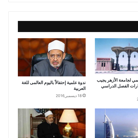
الأمين العام لمجمع البحوث الإسلامية خلال
«الأسبوع الدعوي»: الأزهر لا يزال يُصدِّر
علماء ودعاة يسهمون في إعمار الأرض
منبر الدعاة ينفرد بنشر الحلقة الأولي
«العقل والدين»: إنسانٌ من غير إله هو
إنسانٌ صاحب خرافة
منبر الدعاة ينشر أسماء الفائزين بالحج
ومكافأة من البحوث الإسلامية
ي لجامعة الأزهر يجيب
ندوة علمية إحتفالاً باليوم العالمى للغة
ارات الفصل الدراسي
العربية
منبر الدعاة / فعاليات المقابلات الشخصية
18 ديسمبر,2016
للسادة مدرسي ووعاظ الأزهر الشريف
الباحثة نشوى عبد الفضيل تحصل على
الماجستير في اللغويات بكلية اللغة العربية