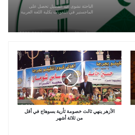
مسابقة الأزهر للقرآن الكريم 2024-2025
ائزين
.. رابط مباشر للتقديم
شيخ الأزهر يقرر إعفاء طلاب فلسطين من
مصروفات المعاهد والجامعة
الخريطة الزمنية لجامعة الأزهر 2024
2025.. تعرف على تفاصيل مواعيد الدراسة
ونهايتها
عاجل -انفراد: فتح باب تقليل الإغتراب في
الأزهر الشريف
الأزهر ينهي ثالث خصومة ثأرية بسوهاج في أقل
أستاذ التاريخ الحديث بجامعة الأزهر : الأزهر
من ثلاثة أشهر
حافَظَ على المذهب السُّنِّي في مصر والعالم
الإسلامي