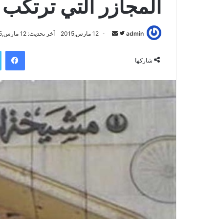
المجازر التي ترتكب 
admin
ت
أ
12 مارس,2015
آخر تحديث: 12 مارس,2015
ا
ر
فيسبوك
ب
س
شاركها
ع
ل
ع
ب
ل
ر
ى
ي
ت
د
و
ا
ي
إ
ت
ل
ر
ك
ت
ر
و
ن