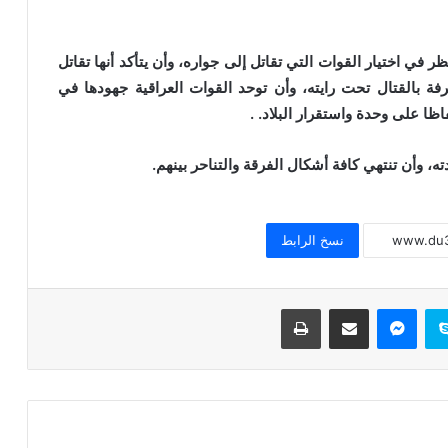
 في اختيار القوات التي تقاتل إلى جواره، وأن يتأكد أنها تقاتل
فة بالقتال تحت رايته، وأن توحد القوات العراقية جهودها في
شيخ الأزهر يقرر إعفاء طلاب فلسطين من
ظا على وحدة واستقرار البلاد. .
مصروفات المعاهد والجامعة
دته، وأن تنتهي كافة أشكال الفرقة والتناحر بينهم.
الخريطة الزمنية لجامعة الأزهر 2024
2025.. تعرف على تفاصيل مواعيد الدراسة
ونهايتها
نسخ الرابط
عاجل -انفراد: فتح باب تقليل الإغتراب في
الأزهر الشريف
سكايب
ماسنجر
مشاركة عبر البريد
طباعة
أستاذ التاريخ الحديث بجامعة الأزهر : الأزهر
حافَظَ على المذهب السُّنِّي في مصر والعالم
الإسلامي