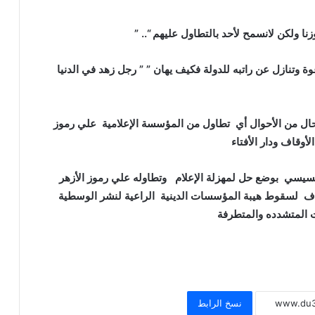
نا ولكن لانسمح لأحد بالتطاول عليهم “.. ”
 وتنازل عن راتبه للدولة فكيف يهان ” ” رجل زهد في الدنيا
 حال من الأحوال أي تطاول من المؤسسة الإعلامية علي رموز
أوقاف ودار الأفتاء
لسيسي بوضع حل لمهزلة الإعلام وتطاوله علي رموز الأزهر
أوقاف لسقوط هيبة المؤسسات الدينية الراعية لنشر الوسطية
خطبة الجمعة للدكتور محمد داود ، قيمة
ت المتشدده والمتطرفة
الاحترام
خطبة الجمعة القادمة ( قيمة الاحترام )
للشيخ ثروت سويف
نسخ الرابط