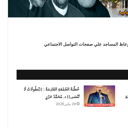
 ووعاظ المساجد علي صفحات التواصل الاجتماعي
خُطْبَةُ الجُمُعَةِ القَادِمَةُ : ((بُطُولَاتٌ لَا
ةِ
تُنْسَى)) د. مُحَمَّدُ حَرْزٍ
29 يناير,2026