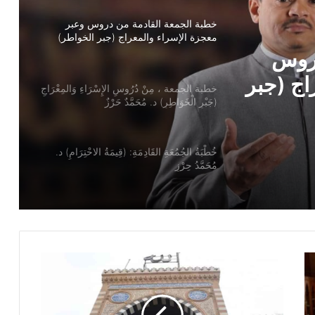
خطبة الجمعة ، مِنْ دُرُوسِ الإِسْرَاءِ وَالمِعْرَاجِ
(جَبْرِ الْخَوَاطِرِ) د. مُحَمَّدٌ حَرْزٌ
سْرَاءِ
ُحَمَّدٌ
خُطْبَةُ الجُمُعَةِ القَادِمَةِ: (قِيمَةُ الاحْتِرَامِ) د.
مُحَمَّدُ حِرْزٍ
دروس
خطبة الجمعة ، قيمة الاحترام ، للدكتور
مسعد الشايب
اج (جبر
شايب
خطبة الجمعة للدكتور محمد داود ، قيمة
الاحترام
خطبة الجمعة القادمة ( قيمة الاحترام )
للشيخ ثروت سويف