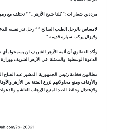
مرددين شعار ات :” كلنا شيخ الأزهر ..” ” نختلف مع رموز
لامساس بالرجل الطيب الصالح ” ” رجل نذر نفسه للدعوة
ولايزال يركب سيارة قديمة “
وأكد القطاوي أن أئمة الأزهر الشريف لن يسمحوا بأي
الدعوة الوسطية والممثلة في الأزهر الشريف ووزارة ال
مطالبين فخامة رئيس الجمهورية المشير عبد الفتاح ا
والأوقاف ومنع محاولاتهم لزرع الفتنة بين الأزهر وال
والإعتدال وحائط الصد المنيع للإرهاب الغاشم والدعوا