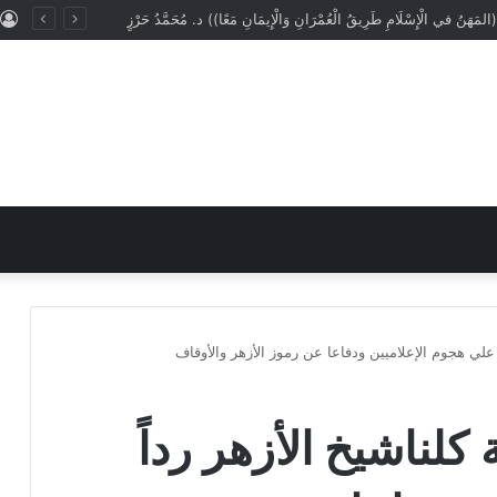
(المَهَنُ في الْإِسْلَامِ طَرِيقُ الْعُمْرَانِ وَالْإِيمَانِ مَعًا)) د. مُحَمَّدُ حَرْزٍ
 علي هجوم الإعلاميين ودفاعا عن رموز الأزهر والأوقاف
لناشيخ الأزهر رداً