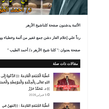
و
ن
ي
ا
الأئمة يدشنون صفحة كلناشيخ الأزهر
رداً علي إعلام العار دشن جمع غفير من أئمة وخطباء
صفحة بعنوان :” كلنا شيخ الأزهر د/ أحمد الطيب ”
مقالات ذات صلة
خُطْبَةُ الْجُمُعَةِ الْقَادِمَةُ :(( الدَّعْوَةُ إِلَى
اللهِ تَعَالَى بِالْحِكْمَةِ وَالْمَوْعِظَةِ والْحَسَنَ
)) د. مُحَمَّدُ حَرْزٌ
5 فبراير,2026
خُطْبَةُ الجُمُعَةِ القَادِمَةُ : ((المَهَنُ في