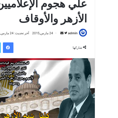
علي هجوم الإعلاميين
الأزهر والأوقاف
admin
ت
أ
24 مارس,2015
آخر تحديث: 24 مارس,2015
ا
ر
فيسبوك
ب
س
شاركها
ع
ل
ع
ب
ل
ر
ى
ي
ت
د
و
ا
ي
إ
ت
ل
ر
ك
ت
ر