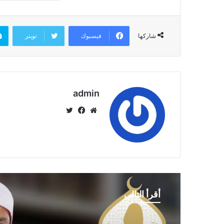
فيسبوك
تويتر
شاركها
admin
موق
في
تويت
ع
سب
ر
الوي
وك
ب
أقرأ التالي