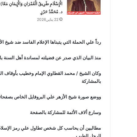
الْإِسْلَامِ طَرِيقُ الْعُمْرَانِ وَالْإِيمَانِ مَعًا)
د. مُحَمَّدُ حَرْزٍ
22 يناير,2026
رداً علي الحملة التي يتبناها الإعلام الفاسد ضد شيخ ال
منذ البيان الذي صدر عن فضيلته لمساندة أهل السنة بال
وكان الشيخ / محمد القطاوي الإمام وخطيب بأوقاف ال
بالمشاركة
ووضع صورة شيخ الأزهر علي البروفايل الخاص بصفحات
وسارع ألاف الأئمة للمشاركة بالصفحة
مطالبين أن يحاسب كل شخص تطاول علي رمز الإسلام ح
الرجل الطيب ..