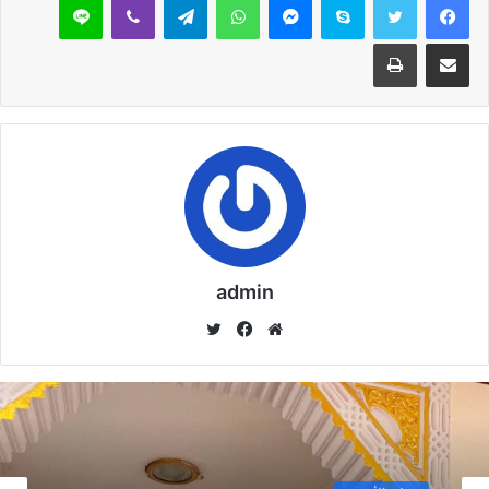
مشاركة عبر البريد
طباعة
نسخ الرابط
admin
موق
في
تويت
ع
سب
ر
الوي
وك
ب
خطبة الأسبوع