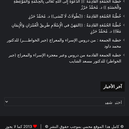
خُطْبَةُ الْجُمُعَةِ الْقَادِمَةُ :(( الدَّعْوَةُ إِلَى اللهِ تَعَالَى بِالْحِكْمَةِ وَالْمَوْعِظَةِ
والْحَسَنَةِ )) د. مُحَمَّدُ حَرْزٌ
خُطْبَةُ الجُمُعَةِ القَادِمَةُ : ((بُطُولَاتٌ لَا تُنْسَى)) د. مُحَمَّدُ حَرْزٍ
خُطْبَةُ الجُمُعَةِ القَادِمَةُ : ((المَهَنُ في الْإِسْلَامِ طَرِيقُ الْعُمْرَانِ وَالْإِيمَانِ
مَعًا)) د. مُحَمَّدُ حَرْزٍ
خطبة الجمعة : من دروس الإسراء والمعراج (جبر الخواطــــر) للدكتور
محمد داود
خطبة الجمعة القادمة من دروس وعبر معجزة الإسراء والمعراج (جبر
الخواطر) للدكتور مسعد الشايب
آخر
آخر الأخبار
الأخبار
© كامل هذا الموقع محمي بموجب حقوق النشر © |
2013 كما لا يجوز