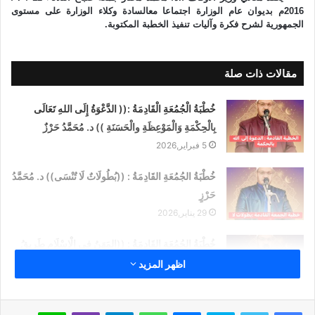
2016م بديوان عام الوزارة اجتماعا مع
السادة وكلاء الوزارة على مستوى
الجمهورية لشرح فكرة وآليات تنفيذ الخطبة المكتوبة.
مقالات ذات صلة
خُطْبَةُ الْجُمُعَةِ الْقَادِمَةُ :(( الدَّعْوَةُ إِلَى اللهِ تَعَالَى
بِالْحِكْمَةِ وَالْمَوْعِظَةِ والْحَسَنَةِ )) د. مُحَمَّدُ حَرْزٌ
5 فبراير,2026
خُطْبَةُ الجُمُعَةِ القَادِمَةُ : ((بُطُولَاتٌ لَا تُنْسَى)) د. مُحَمَّدُ
حَرْزٍ
29 يناير,2026
خُطْبَةُ الجُمُعَةِ القَادِمَةُ : ((المَهَنُ في الْإِسْلَامِ طَرِيقُ
الْعُمْرَانِ وَالْإِيمَانِ مَعًا)) د. مُحَمَّدُ حَرْزٍ
اظهر المزيد
22 يناير,2026
سكايب
ماسنجر
واتساب
تيلقرام
ڤايبر
لاين