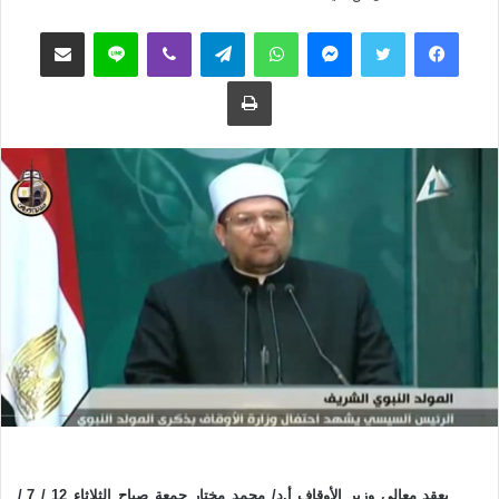
ب
س
فيسبوك
تويتر
ماسنجر
واتساب
تيلقرام
ڤايبر
لاين
مشاركة عبر البريد
ع
ل
ع
ب
طباعة
ل
ر
ى
ي
ت
د
و
ا
ي
إ
ت
ل
ر
ك
ت
ر
و
ن
ي
ا
يعقد معالي وزير الأوقاف أ.د/ محمد مختار جمعة صباح الثلاثاء 12 / 7 /