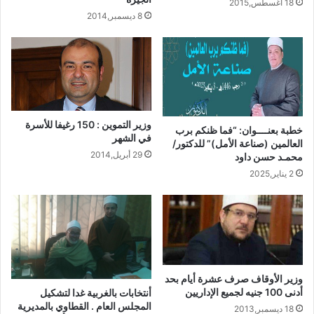
18 أغسطس,2015
8 ديسمبر,2014
وزير التموين : 150 رغيفا للأسرة
خطبة بعنــــوان: “فما ظنكم برب
في الشهر
العالمين (صناعة الأمل)” للدكتور/
29 أبريل,2014
محمـد حسن داود
2 يناير,2025
وزير الأوقاف صرف عشرة أيام بحد
أدنى 100 جنيه لجميع الإداريين
أنتخابات بالغربية غدا لتشكيل
المجلس العام . القطاوي بالمديرية
18 ديسمبر,2013