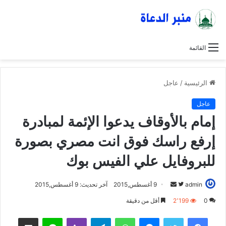
القائمة
الرئيسية
/
عاجل
عاجل
إمام بالأوقاف يدعوا الإئمة لمبادرة
إرفع راسك فوق انت مصري بصورة
للبروفايل علي الفيس بوك
admin
ت
أ
9 أغسطس,2015
آخر تحديث: 9 أغسطس,2015
ا
ر
0
2٬199
أقل من دقيقة
ب
س
فيسبوك
تويتر
ماسنجر
واتساب
تيلقرام
ڤايبر
لاين
مشاركة عبر البريد
ع
ل