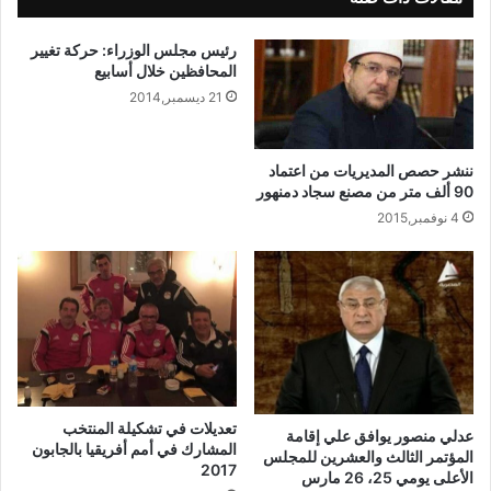
رئيس مجلس الوزراء: حركة تغيير
المحافظين خلال أسابيع
21 ديسمبر,2014
ننشر حصص المديريات من اعتماد
90 ألف متر من مصنع سجاد دمنهور
4 نوفمبر,2015
تعديلات في تشكيلة المنتخب
عدلي منصور يوافق علي إقامة
المشارك في أمم أفريقيا بالجابون
المؤتمر الثالث والعشرين للمجلس
2017
الأعلى يومي 25، 26 مارس