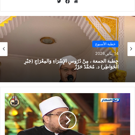
موق
في
تويت
ع
سب
ر
الوي
وك
ب
خطبة الأسبوع
14 يناير,2026
خطبة الجمعة ، مِنْ دُرُوسِ الإِسْرَاءِ وَالمِعْرَاجِ (جَبْرِ
الْخَوَاطِرِ) د. مُحَمَّدٌ حَرْزٌ