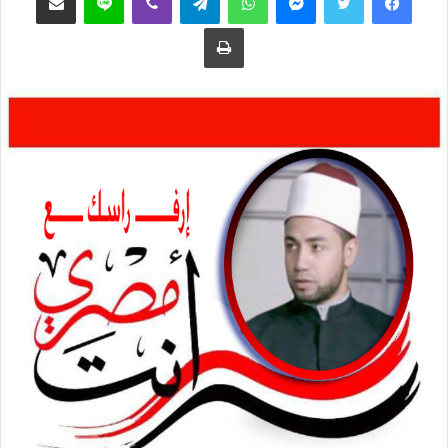
ع
ب
طباعة
ل
ر
ى
ي
ت
د
و
ا
ي
إ
ت
ل
ر
ك
ت
ر
و
ن
ي
ا