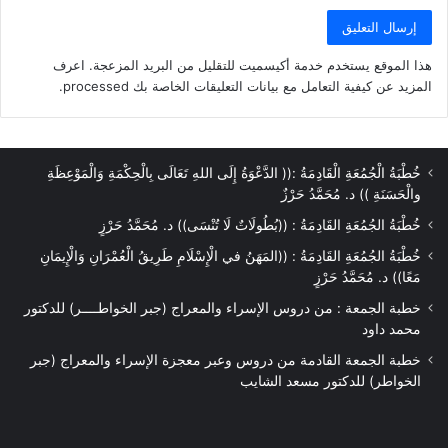
هذا الموقع يستخدم خدمة أكيسميت للتقليل من البريد المزعجة.
اعرف
المزيد عن كيفية التعامل مع بيانات التعليقات الخاصة بك processed
.
خُطْبَةُ الْجُمُعَةِ الْقَادِمَةُ :(( الدَّعْوَةُ إِلَى اللهِ تَعَالَى بِالْحِكْمَةِ وَالْمَوْعِظَةِ
والْحَسَنَةِ )) د. مُحَمَّدُ حَرْزٌ
خُطْبَةُ الجُمُعَةِ القَادِمَةُ : ((بُطُولَاتٌ لَا تُنْسَى)) د. مُحَمَّدُ حَرْزٍ
خُطْبَةُ الجُمُعَةِ القَادِمَةُ : ((المَهَنُ في الْإِسْلَامِ طَرِيقُ الْعُمْرَانِ وَالْإِيمَانِ
مَعًا)) د. مُحَمَّدُ حَرْزٍ
خطبة الجمعة : من دروس الإسراء والمعراج (جبر الخواطــــر) للدكتور
محمد داود
خطبة الجمعة القادمة من دروس وعبر معجزة الإسراء والمعراج (جبر
الخواطر) للدكتور مسعد الشايب