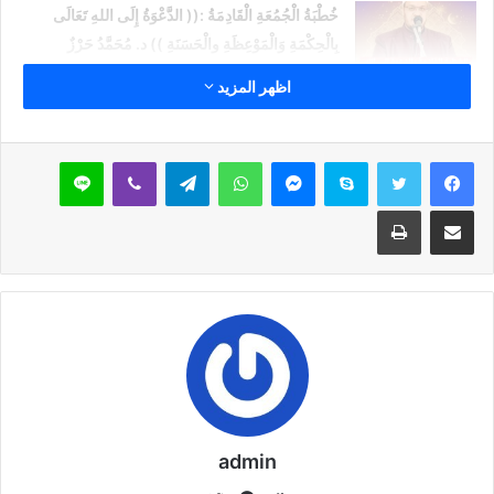
خُطْبَةُ الْجُمُعَةِ الْقَادِمَةُ :(( الدَّعْوَةُ إِلَى اللهِ تَعَالَى
بِالْحِكْمَةِ وَالْمَوْعِظَةِ والْحَسَنَةِ )) د. مُحَمَّدُ حَرْزٌ
5 فبراير,2026
اظهر المزيد
خُطْبَةُ الجُمُعَةِ القَادِمَةُ : ((بُطُولَاتٌ لَا تُنْسَى)) د. مُحَمَّدُ
حَرْزٍ
سكايب
ماسنجر
واتساب
تيلقرام
ڤايبر
لاين
29 يناير,2026
مشاركة عبر البريد
طباعة
خُطْبَةُ الجُمُعَةِ القَادِمَةُ : ((المَهَنُ في الْإِسْلَامِ طَرِيقُ
الْعُمْرَانِ وَالْإِيمَانِ مَعًا)) د. مُحَمَّدُ حَرْزٍ
22 يناير,2026
ضع صورتك علي هذا الغلاف واعمله صورة شخصية لبروفايلك وقول
للدولة وقول للدنيا كلها انك مصري وارفع راسك فوق انت مصري
admin